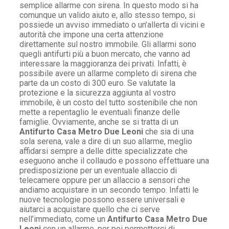
semplice allarme con sirena. In questo modo si ha
comunque un valido aiuto e, allo stesso tempo, si
possiede un avviso immediato o un’allerta di vicini e
autorità che impone una certa attenzione
direttamente sul nostro immobile. Gli allarmi sono
quegli antifurti più a buon mercato, che vanno ad
interessare la maggioranza dei privati. Infatti, è
possibile avere un allarme completo di sirena che
parte da un costo di 300 euro. Se valutate la
protezione e la sicurezza aggiunta al vostro
immobile, è un costo del tutto sostenibile che non
mette a repentaglio le eventuali finanze delle
famiglie. Ovviamente, anche se si tratta di un
Antifurto Casa Metro Due Leoni
che sia di una
sola serena, vale a dire di un suo allarme, meglio
affidarsi sempre a delle ditte specializzate che
eseguono anche il collaudo e possono effettuare una
predisposizione per un eventuale allaccio di
telecamere oppure per un allaccio a sensori che
andiamo acquistare in un secondo tempo. Infatti le
nuove tecnologie possono essere universali e
aiutarci a acquistare quello che ci serve
nell’immediato, come un
Antifurto Casa Metro Due
Leoni
con un allarme, per poi permetterci di