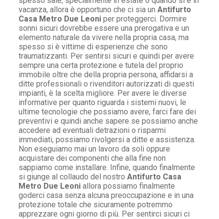
spesso sale, specialmente in estate o quando si è in
vacanza, allora è opportuno che ci sia un
Antifurto
Casa Metro Due Leoni
per proteggerci. Dormire
sonni sicuri dovrebbe essere una prerogativa e un
elemento naturale da vivere nella propria casa, ma
spesso si è vittime di esperienze che sono
traumatizzanti. Per sentirsi sicuri e quindi per avere
sempre una certa protezione e tutela del proprio
immobile oltre che della propria persona, affidarsi a
ditte professionali o rivenditori autorizzati di questi
impianti, è la scelta migliore. Per avere le diverse
informative per quanto riguarda i sistemi nuovi, le
ultime tecnologie che possiamo avere, farci fare dei
preventivi e quindi anche sapere se possiamo anche
accedere ad eventuali detrazioni o risparmi
immediati, possiamo rivolgersi a ditte e assistenza.
Non eseguiamo mai un lavoro da soli oppure
acquistare dei componenti che alla fine non
sappiamo come installare. Infine, quando finalmente
si giunge al collaudo del nostro
Antifurto Casa
Metro Due Leoni
allora possiamo finalmente
goderci casa senza alcuna preoccupazione e in una
protezione totale che sicuramente potremmo
apprezzare ogni giorno di più. Per sentirci sicuri ci