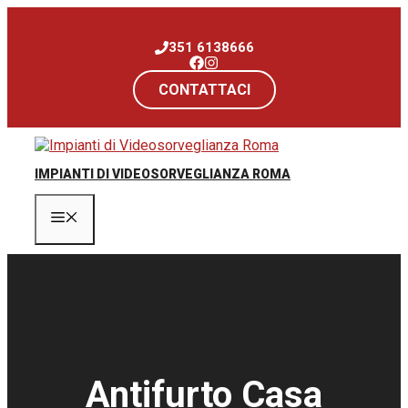
Vai
al
351 6138666
contenuto
CONTATTACI
IMPIANTI DI VIDEOSORVEGLIANZA ROMA
Menu
Antifurto Casa