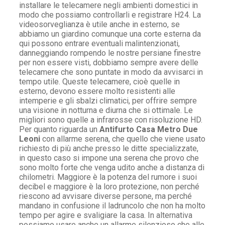
installare le telecamere negli ambienti domestici in
modo che possiamo controllarli e registrare H24. La
videosorveglianza è utile anche in esterno, se
abbiamo un giardino comunque una corte esterna da
qui possono entrare eventuali malintenzionati,
danneggiando rompendo le nostre persiane finestre
per non essere visti, dobbiamo sempre avere delle
telecamere che sono puntate in modo da avvisarci in
tempo utile. Queste telecamere, cioè quelle in
esterno, devono essere molto resistenti alle
intemperie e gli sbalzi climatici, per offrire sempre
una visione in notturna e diurna che si ottimale. Le
migliori sono quelle a infrarosse con risoluzione HD.
Per quanto riguarda un
Antifurto Casa Metro Due
Leoni
con allarme serena, che quello che viene usato
richiesto di più anche presso le ditte specializzate,
in questo caso si impone una serena che provo che
sono molto forte che venga udito anche a distanza di
chilometri. Maggiore è la potenza del rumore i suoi
decibel e maggiore è la loro protezione, non perché
riescono ad avvisare diverse persone, ma perché
mandano in confusione il ladruncolo che non ha molto
tempo per agire e svaligiare la casa. In alternativa
possiamo usare anche un allarme silenzioso che alle