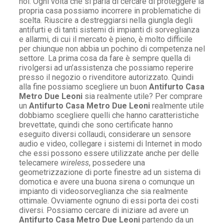
noi. Ogni volta che si parla di cercare di proteggere la
propria casa possiamo incorrere in problematiche di
scelta. Riuscire a destreggiarsi nella giungla degli
antifurti e di tanti sistemi di impianti di sorveglianza
e allarmi, di cui il mercato è pieno, è molto difficile
per chiunque non abbia un pochino di competenza nel
settore. La prima cosa da fare è sempre quella di
rivolgersi ad un’assistenza che possiamo reperire
presso il negozio o rivenditore autorizzato. Quindi
alla fine possiamo scegliere un buon
Antifurto Casa
Metro Due Leoni
sia realmente utile? Per comprare
un
Antifurto Casa Metro Due Leoni
realmente utile
dobbiamo scegliere quelli che hanno caratteristiche
brevettate, quindi che sono certificate hanno
eseguito diversi collaudi, considerare un sensore
audio e video, collegare i sistemi di Internet in modo
che essi possono essere utilizzate anche per delle
telecamere
wireless
, possedere una
geometrizzazione di porte finestre ad un sistema di
domotica e avere una buona sirena o comunque un
impianto di videosorveglianza che sia realmente
ottimale. Ovviamente ognuno di essi porta dei costi
diversi. Possiamo cercare di iniziare ad avere un
Antifurto Casa Metro Due Leoni
partendo da un