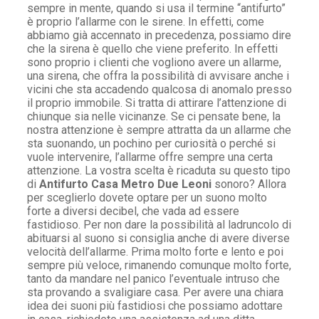
sempre in mente, quando si usa il termine “antifurto”
è proprio l’allarme con le sirene. In effetti, come
abbiamo già accennato in precedenza, possiamo dire
che la sirena è quello che viene preferito. In effetti
sono proprio i clienti che vogliono avere un allarme,
una sirena, che offra la possibilità di avvisare anche i
vicini che sta accadendo qualcosa di anomalo presso
il proprio immobile. Si tratta di attirare l’attenzione di
chiunque sia nelle vicinanze. Se ci pensate bene, la
nostra attenzione è sempre attratta da un allarme che
sta suonando, un pochino per curiosità o perché si
vuole intervenire, l’allarme offre sempre una certa
attenzione. La vostra scelta è ricaduta su questo tipo
di
Antifurto Casa Metro Due Leoni
sonoro? Allora
per sceglierlo dovete optare per un suono molto
forte a diversi decibel, che vada ad essere
fastidioso. Per non dare la possibilità al ladruncolo di
abituarsi al suono si consiglia anche di avere diverse
velocità dell’allarme. Prima molto forte e lento e poi
sempre più veloce, rimanendo comunque molto forte,
tanto da mandare nel panico l’eventuale intruso che
sta provando a svaligiare casa. Per avere una chiara
idea dei suoni più fastidiosi che possiamo adottare