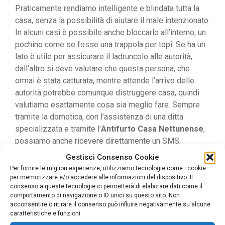
Praticamente rendiamo intelligente e blindata tutta la
casa, senza la possibilità di aiutare il male intenzionato.
In alcuni casi è possibile anche bloccarlo all’interno, un
pochino come se fosse una trappola per topi. Se ha un
lato è utile per assicurare il ladruncolo alle autorità,
dall’altro si deve valutare che questa persona, che
ormai è stata catturata, mentre attende l’arrivo delle
autorità potrebbe comunque distruggere casa, quindi
valutiamo esattamente cosa sia meglio fare. Sempre
tramite la domotica, con l’assistenza di una ditta
specializzata e tramite l’
Antifurto Casa Nettunense
,
possiamo anche ricevere direttamente un SMS,
telefonata oppure un avviso specifico che la nostra
Gestisci Consenso Cookie
casa ci invia che sta accadendo qualcosa. In caso di
Per fornire le migliori esperienze, utilizziamo tecnologie come i cookie
effrazione si ha immediatamente un avviso e quindi
per memorizzare e/o accedere alle informazioni del dispositivo. Il
consenso a queste tecnologie ci permetterà di elaborare dati come il
possiamo agire di conseguenza. Infine, ma non meno
comportamento di navigazione o ID unici su questo sito. Non
importante, i sensori di movimento e di audio riescono
acconsentire o ritirare il consenso può influire negativamente su alcune
ad essere le orecchie e gli occhi della nostra casa
caratteristiche e funzioni.