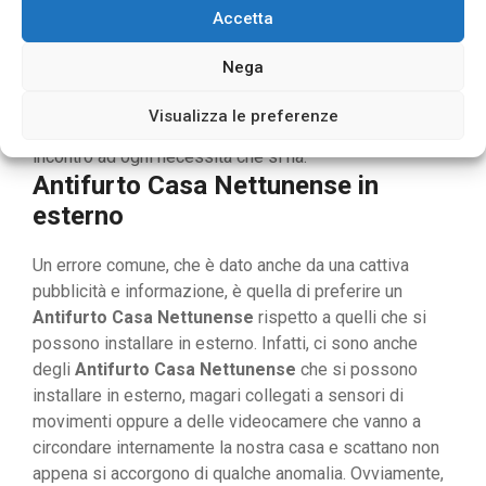
intelligente che percepiscono ogni movimento
Accetta
anomalo, quando noi non siamo in caso, ed odono
eventuali rumori di oggetti che stanno scassinando le
Nega
porte o finestre, nel tentativo di entrare. Come potete
notare esistono diversi tipi di
Antifurto Casa
Visualizza le preferenze
Nettunense
adatta a ogni ambiente domestico e vanno
incontro ad ogni necessità che si ha.
Antifurto Casa Nettunense in
esterno
Un errore comune, che è dato anche da una cattiva
pubblicità e informazione, è quella di preferire un
Antifurto Casa Nettunense
rispetto a quelli che si
possono installare in esterno. Infatti, ci sono anche
degli
Antifurto Casa Nettunense
che si possono
installare in esterno, magari collegati a sensori di
movimenti oppure a delle videocamere che vanno a
circondare internamente la nostra casa e scattano non
appena si accorgono di qualche anomalia. Ovviamente,