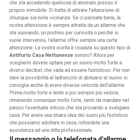
che sta accadendo qualcosa di anomalo presso il
proprio immobile. Si tratta di attirare l’attenzione di
chiunque sia nelle vicinanze. Se ci pensate bene, la
nostra attenzione è sempre attratta da un allarme che
sta suonando, un pochino per curiosità o perché si
vuole intervenire, l’allarme offre sempre una certa
attenzione. La vostra scelta è ricaduta su questo tipo di
Antifurto Casa Nettunense
sonoro? Allora per
sceglierlo dovete optare per un suono molto forte a
diversi decibel, che vada ad essere fastidioso. Per non
dare la possibilità al ladruncolo di abituarsi al suono si
consiglia anche di avere diverse velocità dell’allarme.
Prima molto forte e lento e poi sempre più veloce,
rimanendo comunque molto forte, tanto da mandare nel
panico l’eventuale intruso che sta provando a svaligiare
casa. Per avere una chiara idea dei suoni più fastidiosi
che possiamo adottare in casa, richiedete una
assistenza ad una ditta professionale.
Il messaggio o la telefonata d’allarme,