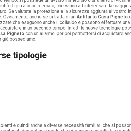
 tempo, si possiede un avviso immediato o un’allerta di vicini e
ntifurti più a buon mercato, che vanno ad interessare la maggioran
ro. Se valutate la protezione e la sicurezza aggiunta al vostro i
e. Ovviamente, anche se si tratta di un
Antifurto Casa Pigneto
c
lizzate che eseguono anche il collaudo e possono effettuare una 
acquistare in un secondo tempo. Infatti le nuove tecnologie poss
asa Pigneto
con un allarme, per poi permetterci di acquistare anc
he già possediamo.
rse tipologie
mbienti e quindi anche a diverse necessità familiari che si poss
gli ambienti domestici in modo che possiamo controllarli e regist