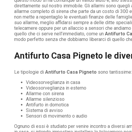
questo modo si ha comunque un valido aiuto e, allo stesso
direttamente sul nostro immobile. Gli allarmi sono quegli a
allarme completo di sirena che parte da un costo di 300 eu
non mette a repentaglio le eventuali finanze delle famigli
suo allarme, meglio affidarsi sempre a delle ditte specia
telecamere oppure per un allaccio a sensori che andiamo 
quello che ci serve nell’immediato, come un
Antifurto C
modo perfetto senza che dobbiamo liberarci di quello c
Antifurto Casa Pigneto le dive
Le tipologie di
Antifurto Casa Pigneto
sono tantissime:
Videosorveglianza in casa
Videosorveglianza in esterno
Allarme con sirena
Allarme silenzioso
Antifurto in domotica
Sistema di avviso
Sensori di movimento o audio
Ognuno di essi è studiato per venire incontro a diversi a
in casa, si intende impostare installare le telecamere ne