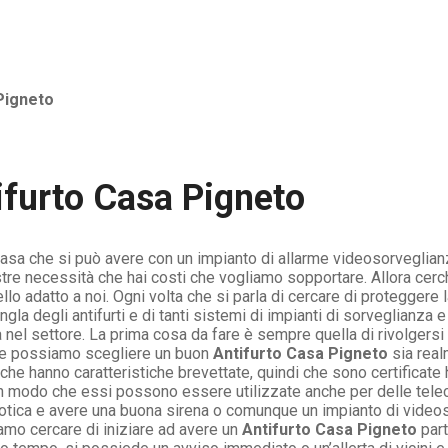
Pigneto
ifurto Casa Pigneto
 casa che si può avere con un impianto di allarme videosorveglianz
ostre necessità che hai costi che vogliamo sopportare. Allora cer
o adatto a noi. Ogni volta che si parla di cercare di proteggere 
gla degli antifurti e di tanti sistemi di impianti di sorveglianza e 
 nel settore. La prima cosa da fare è sempre quella di rivolgers
fine possiamo scegliere un buon
Antifurto Casa Pigneto
sia real
he hanno caratteristiche brevettate, quindi che sono certificate
t in modo che essi possono essere utilizzate anche per delle te
otica e avere una buona sirena o comunque un impianto di videos
mo cercare di iniziare ad avere un
Antifurto Casa Pigneto
part