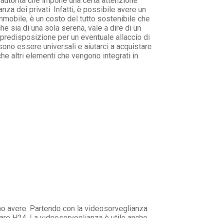
 autorità che impone una certa attenzione
za dei privati. Infatti, è possibile avere un
mmobile, è un costo del tutto sostenibile che
he sia di una sola serena, vale a dire di un
predisposizione per un eventuale allaccio di
ono essere universali e aiutarci a acquistare
he altri elementi che vengono integrati in
ono avere. Partendo con la videosorveglianza
rare H24. La videosorveglianza è utile anche