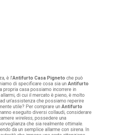
a, è l’
Antifurto Casa Pigneto
che può
chiamo di specificare cosa sia un
Antifurto
la propria casa possiamo incorrere in
allarmi, di cui il mercato è pieno, è molto
i ad un’assistenza che possiamo reperire
mente utile? Per comprare un
Antifurto
 hanno eseguito diversi collaudi, considerare
lecamere
wireless
, possedere una
orveglianza che sia realmente ottimale.
endo da un semplice allarme con sirena. In