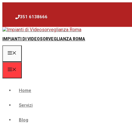
Vai
al
contenuto
351 6138666
IMPIANTI DI VIDEOSORVEGLIANZA ROMA
Menu
Menu
Home
Servizi
Blog