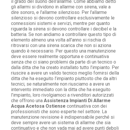
il grado del suono dell’allarme. Come abbiamo detto
gli allarmi si dividono in allarme con sirena, vale a
dire sonoro, e l’allarme silenzioso. Per l’allarme
silenzioso si devono controllare esclusivamente le
connessioni sistemi e servizi, mentre per quanto
riguarda la sirena si devono controllare i decibel e la
batteria. Se non andiamo a controllare questo tipo di
elemento almeno una volta all’anno si rischia di
ritrovarsi con una sirena scarica che non si aziona
quando è necessario. Per questo una manutenzione
deve essere realmente opportuna e continuativa
senza che ci siano problemi da parte di un tecnico o
dalla ditta che ha creato installato tutto l’impianto. Per
riuscire a avere un valido tecnico meglio fornirsi della
ditta che ha eseguito l’impianto piuttosto che da altri
tecnici, se naturalmente non riusciamo a avere un
intervento immediato con la ditta che ha eseguito
l’impianto, loro rivolgiamoci a rivenditori autorizzati
che offrono una
Assistenza Impianti Di Allarme
Acqua Acetosa Ostiense
continuativa con dei
professionisti che sono esperte nel settore. La
manutenzione revisione è indispensabile perché si
deve sempre avere un sistema di allarme che sia
continuativo e che non vada mai ad avere punti deboli