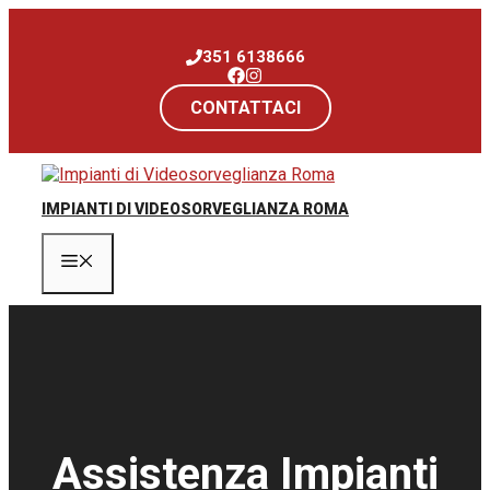
Vai
al
351 6138666
contenuto
CONTATTACI
IMPIANTI DI VIDEOSORVEGLIANZA ROMA
Menu
Assistenza Impianti