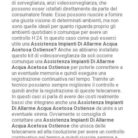
di sorveglianza, anzi videosorveglianza, che
possono esser istallati direttamente da parte del
consumatore finale. Esse possono riuscire a fornire
una giusta visione di determinati ambienti, ma non
sono quelle ideali per quanto riguarda proprio gli
ambienti quotidiani o comunque per avere un
controllo H 24. In questo caso come può esserci
utile una
Assistenza Impianti Di Allarme Acqua
Acetosa Ostiense?
Anche se abbiamo installato
questo kit di videosorveglianza da soli occorre
comunque una
Assistenza Impianti Di Allarme
Acqua Acetosa Ostiense
per poterle connettere a
un eventuale memoria e quindi eseguire una
registrazione continuativa nel tempo. Tramite un
tecnico possiamo sempre migliorare il controllo e
quindi anche la registrazione di queste telecamere.
In questi casi si parla di avere dei costi realmente
bassi che integrano anche una
Assistenza Impianti
Di Allarme Acqua Acetosa Ostiense
da unire a un
eventuale sirena. Ovviamente si consiglia di
contattare una
Assistenza Impianti Di Allarme
Acqua Acetosa Ostiense
che unisca delle
telecamere ad alta risoluzione per avere un controllo
continuativo nel tempo e quindi riuscire sempre a