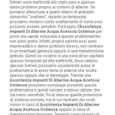
fulmini sono elettricità allo stato puro e spesso
danno problemi proprio ai sistemi di allarme. Se
poniamo attenzione a quanti allarmi di ambienti
domestici “scattano”, durante un temporale,
possiamo renderci conto esattamente di come essi
possono essere sensibili. Purtroppo,
l’Assistenza
Impianti Di Allarme Acqua Acetosa Ostiense
per
porre una rapida soluzione a queste problematiche
non sono gratis. Infatti, proprio perché essi sono
imprevedibili e danno problemi diversi, non rientrano
in un eventuale garanzia oppure in una manutenzione
gratuita. Quindi se viviamo in una zona dove capitano
spesso temporali ad alta elettricità, dove cadono
spesso fulmini, possiamo sicuramente avere la
problematica di avere tema di allarme che scatta
spesso oppure che si danneggia. Tramite una
Assistenza Impianti Di Allarme Acqua Acetosa
Ostiense
possiamo comunque presente questa
problematica e quindi cercare sistema cablato che
sia meno sensibile, fra le stesse qualità protezione
di sistema normale, ma in cui rientrano dei costi
minori in caso di
Assistenza Impianti Di Allarme
Acqua Acetosa Ostiense
oppure in caso di
manutenzione revisione. Tenendo conto proprio di