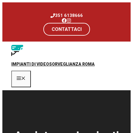
Vai
al
351 6138666
contenuto
CONTATTACI
IMPIANTI DI VIDEOSORVEGLIANZA ROMA
Menu