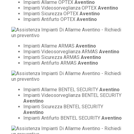
Impianti Allarme OPTEX
Aventino
Impianti Videosorveglianza OPTEX
Aventino
Impianti Sicurezza OPTEX
Aventino
Impianti Antifurto OPTEX
Aventino
Impianti Allarme ARMAS
Aventino
Impianti Videosorveglianza ARMAS
Aventino
Impianti Sicurezza ARMAS
Aventino
Impianti Antifurto ARMAS
Aventino
Impianti Allarme BENTEL SECURITY
Aventino
Impianti Videosorveglianza BENTEL SECURITY
Aventino
Impianti Sicurezza BENTEL SECURITY
Aventino
Impianti Antifurto BENTEL SECURITY
Aventino