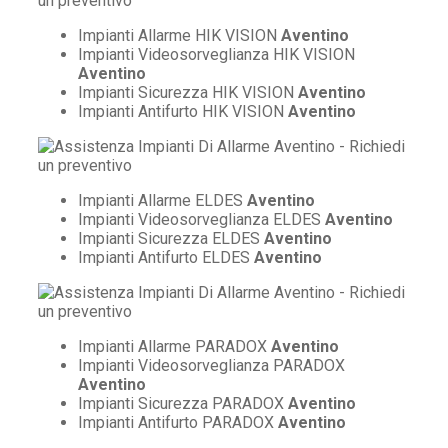
Impianti Allarme HIK VISION
Aventino
Impianti Videosorveglianza HIK VISION
Aventino
Impianti Sicurezza HIK VISION
Aventino
Impianti Antifurto HIK VISION
Aventino
Impianti Allarme ELDES
Aventino
Impianti Videosorveglianza ELDES
Aventino
Impianti Sicurezza ELDES
Aventino
Impianti Antifurto ELDES
Aventino
Impianti Allarme PARADOX
Aventino
Impianti Videosorveglianza PARADOX
Aventino
Impianti Sicurezza PARADOX
Aventino
Impianti Antifurto PARADOX
Aventino