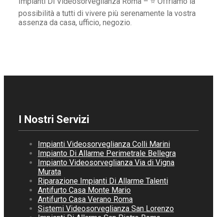
Impianti Di Videosorveglianza Roma – ⭐ Offriamo la
possibilità a tutti di vivere più serenamente la vostra
assenza da casa, ufficio, negozio.
I Nostri Servizi
Impianti Videosorveglianza Colli Marini
Impianto Di Allarme Perimetrale Bellegra
Impianto Videosorveglianza Via di Vigna
Murata
Riparazione Impianti Di Allarme Talenti
Antifurto Casa Monte Mario
Antifurto Casa Verano Roma
Sistemi Videosorveglianza San Lorenzo