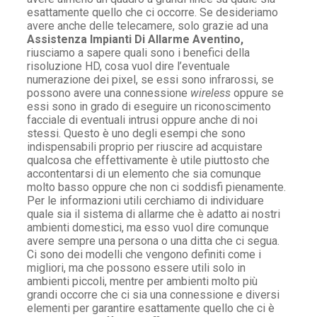
esattamente quello che ci occorre. Se desideriamo
avere anche delle telecamere, solo grazie ad una
Assistenza Impianti Di Allarme Aventino,
riusciamo a sapere quali sono i benefici della
risoluzione HD, cosa vuol dire l’eventuale
numerazione dei pixel, se essi sono infrarossi, se
possono avere una connessione
wireless
oppure se
essi sono in grado di eseguire un riconoscimento
facciale di eventuali intrusi oppure anche di noi
stessi. Questo è uno degli esempi che sono
indispensabili proprio per riuscire ad acquistare
qualcosa che effettivamente è utile piuttosto che
accontentarsi di un elemento che sia comunque
molto basso oppure che non ci soddisfi pienamente.
Per le informazioni utili cerchiamo di individuare
quale sia il sistema di allarme che è adatto ai nostri
ambienti domestici, ma esso vuol dire comunque
avere sempre una persona o una ditta che ci segua.
Ci sono dei modelli che vengono definiti come i
migliori, ma che possono essere utili solo in
ambienti piccoli, mentre per ambienti molto più
grandi occorre che ci sia una connessione e diversi
elementi per garantire esattamente quello che ci è