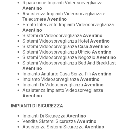
Riparazione Impianti Videosorveglianza
Aventino
Assistenza Impianti Videosorveglianza e
Telecamere
Aventino
Pronto Intervento Impianti Videosorveglianza
Aventino
Sistemi di Videosorveglianza
Aventino
Sistemi Videosorveglianza Hotel
Aventino
Sistemi Videosorveglianza Casa
Aventino
Sistemi Videosorveglianza Ufficio
Aventino
Sistemi Videosorveglianza Negozio
Aventino
Sistemi Videosorveglianza Bed And Breakfast
Aventino
Impianto Antifurto Casa Senza Fili
Aventino
Impianto Videosorveglianza
Aventino
Impianti Di Videosorveglianza
Aventino
Assistenza Impianto Videosorveglianza
Aventino
IMPIANTI DI SICUREZZA
Impianti Di Sicurezza
Aventino
Vendita Sistemi Sicurezza
Aventino
Assistenza Sistemi Sicurezza
Aventino