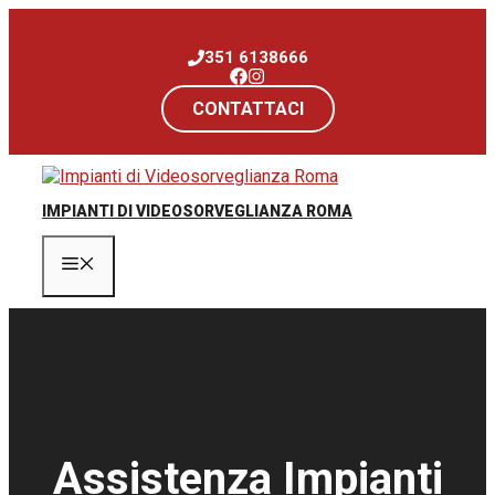
Vai
al
351 6138666
contenuto
CONTATTACI
IMPIANTI DI VIDEOSORVEGLIANZA ROMA
Menu
Assistenza Impianti