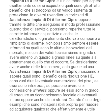
Impianti Di Allarme Cipro
è l’unico modo per sapere
esattamente cosa si acquista e quali sono gli effetti
benefici che si traggono da un valido sistema di
protezione. In diversi rivenditori autorizzati di
Assistenza Impianti Di Allarme Cipro
oppure
tramite le ditte che eseguono in modo professionale
questo tipo di servizio, possiamo reperire tutte le
corrette informazioni, notizie e anche le
caratteristiche di ogni elemento che va a comporre e
l’impianto di allarme. Non possiamo sempre essere
informati su quali sono le ultime innovazioni del
mercato, ma con dei validi tecnici siamo in grado di
avere almeno un quadro a grandi linee su quale sia
esattamente quello che ci occorre. Se desideriamo
avere anche delle telecamere, solo grazie ad una
Assistenza Impianti Di Allarme Cipro,
riusciamo a
sapere quali sono i benefici della risoluzione HD,
cosa vuol dire l’eventuale numerazione dei pixel, se
essi sono infrarossi, se possono avere una
connessione
wireless
oppure se essi sono in grado
di eseguire un riconoscimento facciale di eventuali
intrusi oppure anche di noi stessi. Questo è uno degli
esempi che sono indispensabili proprio per riuscire
ad acquistare qualcosa che effettivamente è utile