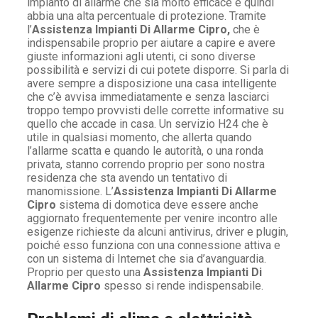
impianto di allarme che sia molto efficace e quindi
abbia una alta percentuale di protezione. Tramite
l’
Assistenza Impianti Di Allarme Cipro,
che è
indispensabile proprio per aiutare a capire e avere
giuste informazioni agli utenti, ci sono diverse
possibilità e servizi di cui potete disporre. Si parla di
avere sempre a disposizione una casa intelligente
che c’è avvisa immediatamente e senza lasciarci
troppo tempo provvisti delle corrette informative su
quello che accade in casa. Un servizio H24 che è
utile in qualsiasi momento, che allerta quando
l’allarme scatta e quando le autorità, o una ronda
privata, stanno correndo proprio per sono nostra
residenza che sta avendo un tentativo di
manomissione. L’
Assistenza Impianti Di Allarme
Cipro
sistema di domotica deve essere anche
aggiornato frequentemente per venire incontro alle
esigenze richieste da alcuni antivirus, driver e plugin,
poiché esso funziona con una connessione attiva e
con un sistema di Internet che sia d’avanguardia.
Proprio per questo una
Assistenza Impianti Di
Allarme Cipro
spesso si rende indispensabile.