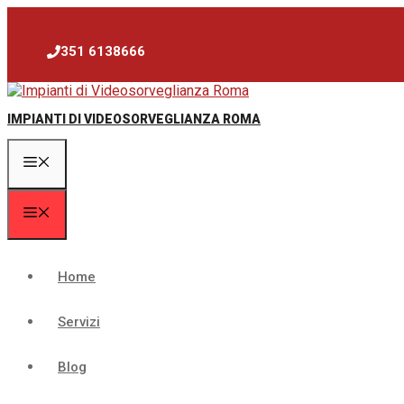
Vai
al
contenuto
351 6138666
IMPIANTI DI VIDEOSORVEGLIANZA ROMA
Menu
Menu
Home
Servizi
Blog