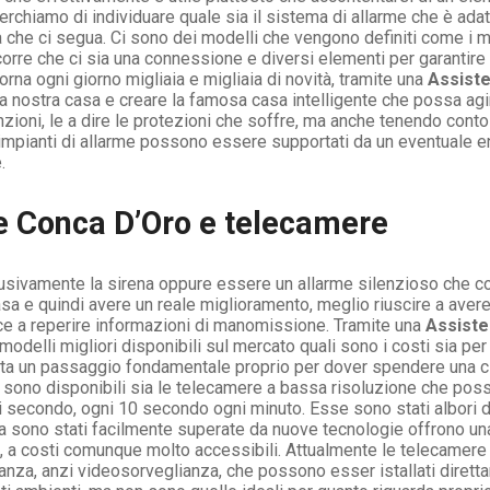
cerchiamo di individuare quale sia il sistema di allarme che è ada
che ci segua. Ci sono dei modelli che vengono definiti come i mi
corre che ci sia una connessione e diversi elementi per garantire
forna ogni giorno migliaia e migliaia di novità, tramite una
Assiste
 nostra casa e creare la famosa casa intelligente che possa ag
ioni, le a dire le protezioni che soffre, ma anche tenendo conto 
impianti di allarme possono essere supportati da un eventuale 
.
e Conca D’Oro e telecamere
usivamente la sirena oppure essere un allarme silenzioso che c
sa e quindi avere un reale miglioramento, meglio riuscire a ave
e a reperire informazioni di manomissione. Tramite una
Assiste
delli migliori disponibili sul mercato quali sono i costi sia per 
ta un passaggio fondamentale proprio per dover spendere una cif
sono disponibili sia le telecamere a bassa risoluzione che posso
 secondo, ogni 10 secondo ogni minuto. Esse sono stati albori d
ma sono stati facilmente superate da nuove tecnologie offrono una
i, a costi comunque molto accessibili. Attualmente le telecame
lianza, anzi videosorveglianza, che possono esser istallati diret