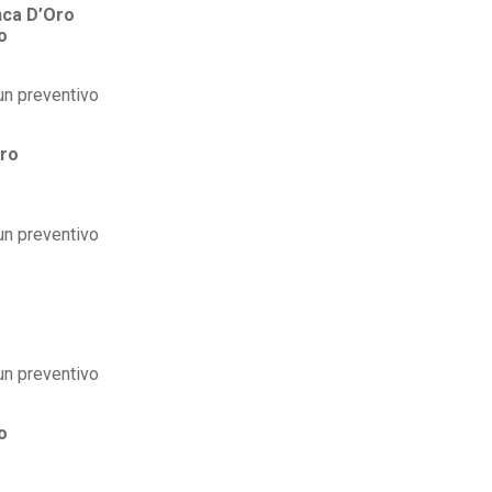
ca D’Oro
o
ro
o