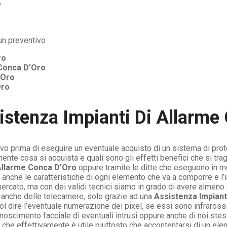
o
ro
Conca D’Oro
’Oro
Oro
istenza Impianti Di Allarme
vo prima di eseguire un eventuale acquisto di un sistema di pro
nte cosa si acquista e quali sono gli effetti benefici che si tra
 Allarme Conca D’Oro
oppure tramite le ditte che eseguono in m
 e anche le caratteristiche di ogni elemento che va a comporre e
ercato, ma con dei validi tecnici siamo in grado di avere almeno 
anche delle telecamere, solo grazie ad una
Assistenza Impiant
uol dire l’eventuale numerazione dei pixel, se essi sono infraro
noscimento facciale di eventuali intrusi oppure anche di noi st
sa che effettivamente è utile piuttosto che accontentarsi di un