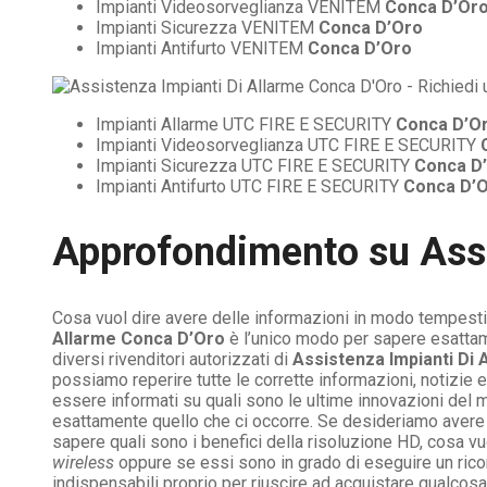
Impianti Videosorveglianza VENITEM
Conca D’Or
Impianti Sicurezza VENITEM
Conca D’Oro
Impianti Antifurto VENITEM
Conca D’Oro
Impianti Allarme UTC FIRE E SECURITY
Conca D’O
Impianti Videosorveglianza UTC FIRE E SECURITY
Impianti Sicurezza UTC FIRE E SECURITY
Conca D
Impianti Antifurto UTC FIRE E SECURITY
Conca D’
Approfondimento su
Ass
Cosa vuol dire avere delle informazioni in modo tempesti
Allarme Conca D’Oro
è l’unico modo per sapere esattame
diversi rivenditori autorizzati di
Assistenza Impianti Di
possiamo reperire tutte le corrette informazioni, notizie
essere informati su quali sono le ultime innovazioni del m
esattamente quello che ci occorre. Se desideriamo avere 
sapere quali sono i benefici della risoluzione HD, cosa v
wireless
oppure se essi sono in grado di eseguire un rico
indispensabili proprio per riuscire ad acquistare qualco