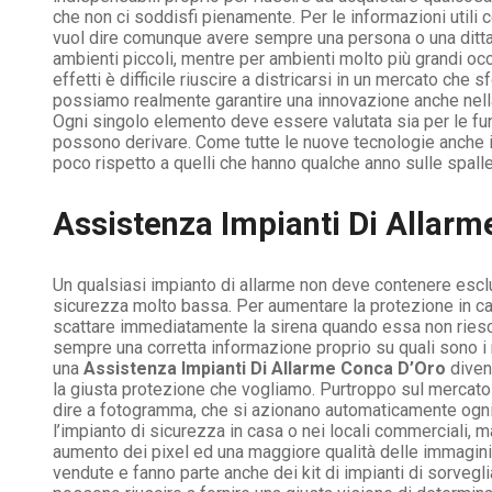
che non ci soddisfi pienamente. Per le informazioni utili 
vuol dire comunque avere sempre una persona o una ditta 
ambienti piccoli, mentre per ambienti molto più grandi oc
effetti è difficile riuscire a districarsi in un mercato che s
possiamo realmente garantire una innovazione anche nella
Ogni singolo elemento deve essere valutata sia per le funz
possono derivare. Come tutte le nuove tecnologie anche 
poco rispetto a quelli che hanno qualche anno sulle spalle
Assistenza Impianti Di Allarm
Un qualsiasi impianto di allarme non deve contenere escl
sicurezza molto bassa. Per aumentare la protezione in ca
scattare immediatamente la sirena quando essa non riesc
sempre una corretta informazione proprio su quali sono i mo
una
Assistenza Impianti Di Allarme Conca D’Oro
diven
la giusta protezione che vogliamo. Purtroppo sul mercato 
dire a fotogramma, che si azionano automaticamente ogni
l’impianto di sicurezza in casa o nei locali commerciali, 
aumento dei pixel ed una maggiore qualità delle immagin
vendute e fanno parte anche dei kit di impianti di sorveg