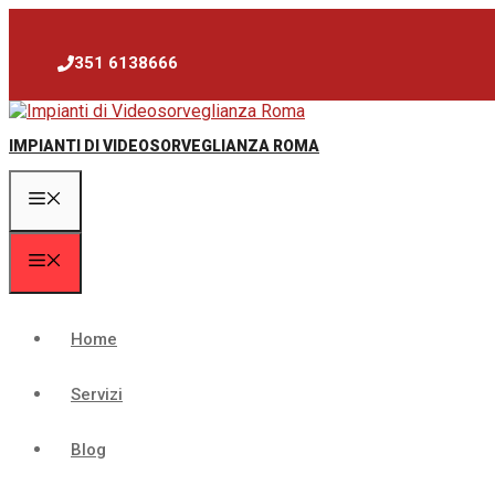
Vai
al
contenuto
351 6138666
IMPIANTI DI VIDEOSORVEGLIANZA ROMA
Menu
Menu
Home
Servizi
Blog