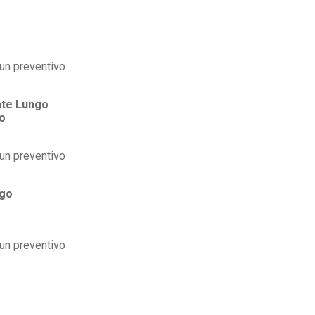
te Lungo
o
ngo