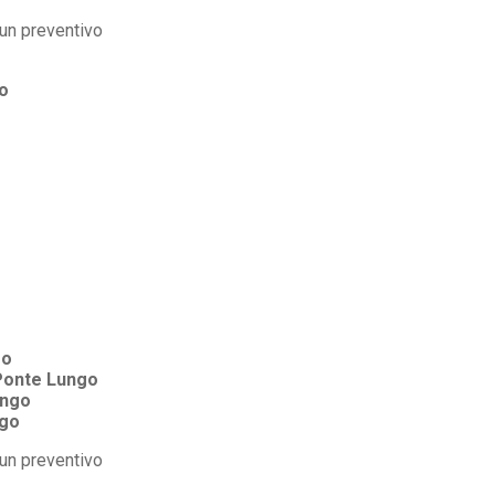
o
go
Ponte Lungo
ungo
ngo