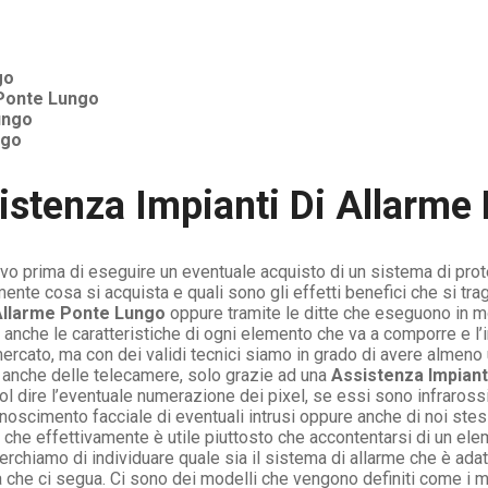
go
Ponte Lungo
ungo
ngo
istenza Impianti Di Allarme
vo prima di eseguire un eventuale acquisto di un sistema di pro
nte cosa si acquista e quali sono gli effetti benefici che si tra
 Allarme Ponte Lungo
oppure tramite le ditte che eseguono in m
 e anche le caratteristiche di ogni elemento che va a comporre e
ercato, ma con dei validi tecnici siamo in grado di avere almeno 
anche delle telecamere, solo grazie ad una
Assistenza Impiant
uol dire l’eventuale numerazione dei pixel, se essi sono infraro
noscimento facciale di eventuali intrusi oppure anche di noi st
sa che effettivamente è utile piuttosto che accontentarsi di un
cerchiamo di individuare quale sia il sistema di allarme che è ada
che ci segua. Ci sono dei modelli che vengono definiti come i mi