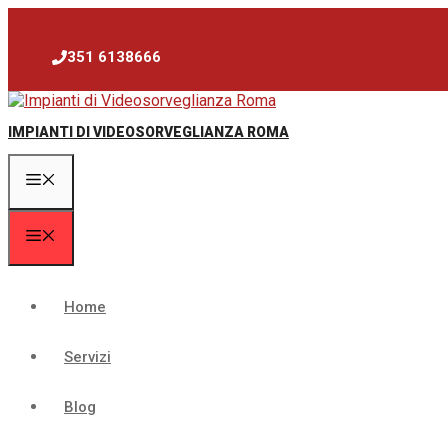
Vai
al
contenuto
351 6138666
IMPIANTI DI VIDEOSORVEGLIANZA ROMA
Menu
Menu
Home
Servizi
Blog