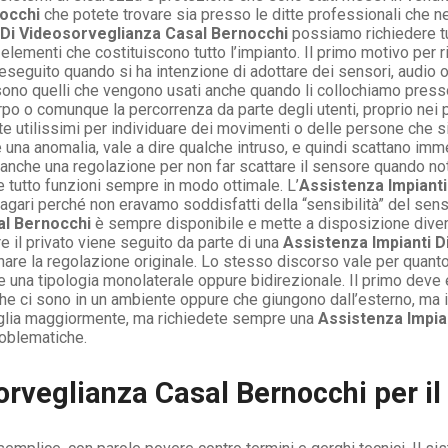
nocchi
che potete trovare sia presso le ditte professionali che ne
 Di Videosorveglianza Casal Bernocchi
possiamo richiedere tu
 elementi che costituiscono tutto l’impianto. Il primo motivo per 
eguito quando si ha intenzione di adottare dei sensori, audio
sono quelli che vengono usati anche quando li collochiamo press
po o comunque la percorrenza da parte degli utenti, proprio nei 
te utilissimi per individuare dei movimenti o delle persone che s
è una anomalia, vale a dire qualche intruso, e quindi scattano imm
 anche una regolazione per non far scattare il sensore quando no
he tutto funzioni sempre in modo ottimale. L’
Assistenza Impiant
agari perché non eravamo soddisfatti della “sensibilità” del sen
al Bernocchi
è sempre disponibile e mette a disposizione divers
re il privato viene seguito da parte di una
Assistenza Impianti D
tinare la regolazione originale. Lo stesso discorso vale per quant
re una tipologia monolaterale oppure bidirezionale. Il primo deve
 che ci sono in un ambiente oppure che giungono dall’esterno, ma i
nsiglia maggiormente, ma richiedete sempre una
Assistenza Impia
roblematiche.
orveglianza Casal Bernocchi per il