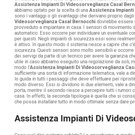
Assistenza Impianti Di Videosorveglianza Casal Ber
abbiamo optato per la scelta di una
Assistenza Impianti
sono i vantaggi o gli svantaggi che derivano proprio dagli
Videosorveglianza Casal Bernocchi
dovrebbe essere es
provveduto a impiantare in casa. I sensori di movimento 
automatico. Esso occorre per individuare un eventuale cor
per questi. Negli impianti di sicurezza essi sono realmen
è attivo. In questo modo il sistema riesce a capire che c’
sicurezza. Questi sensori sono molto sensibili e occorre
dei servigi da parte di un tecnico per avere la garanzia c
utile in caso abbiamo eseguito una regolazione da soli, m
modo l’
Assistenza Impianti Di Videosorveglianza Cas
sufficiente una sorta di informazione telematica, vale a di
lo guida in tutti i passaggi che deve effettuare per ripris
modo diverso. Essi si dividono in due elementi, vale a di
porta, mentre il secondo riesce a percepire tutti i rumori
casa. In effetti, la seconda tipologia è quella che si co
che possa installare tutto in modo ottimale senza dare p
Assistenza Impianti Di Videos