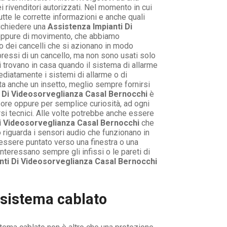
i rivenditori autorizzati. Nel momento in cui
tte le corrette informazioni e anche quali
richiedere una
Assistenza Impianti Di
 oppure di movimento, che abbiamo
o dei cancelli che si azionano in modo
pressi di un cancello, ma non sono usati solo
i trovano in casa quando il sistema di allarme
ediatamente i sistemi di allarme o di
ta anche un insetto, meglio sempre fornirsi
i Di Videosorveglianza Casal Bernocchi
è
sore oppure per semplice curiosità, ad ogni
i tecnici. Alle volte potrebbe anche essere
i Videosorveglianza Casal Bernocchi
che
o riguarda i sensori audio che funzionano in
 essere puntato verso una finestra o una
nteressano sempre gli infissi o le pareti di
nti Di Videosorveglianza Casal Bernocchi
 sistema cablato