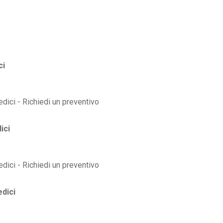
ci
ici
dici