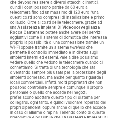
che devono resistere a diversi attacchi climatici,
quindi i costi possono partire da 60 euro a
telecamera fino ad un massimo di 120 euro l’una,
questi costi sono compresi di installazione e primo
collaudo. Oltre ai costi delle telecamere, grazie ad
una
Assistenza Impianti Di Videosorveglianza
Rocca Canterano
potete anche avere dei servizi
aggiuntivi come il sistema di domotica che interessa
proprio la possibilità di una connessione tramite un
Wi-Fi oppure tramite un sistema
wireless
che
permette il controllo immediato e in diretta sugli
ambienti interni ed esterni, vale a dire possiamo
vedere quello che vedono le telecamere quando ci
connettiamo. Si tratta di una tecnologia che sta
diventando sempre più usata per la protezione degli
ambienti domestici, ma anche per quanto riguarda i
locali commerciali. Infatti, molti proprietari che non
possono controllare sempre e comunque il proprio
personale o quello che accade nei negozi,
preferiscono adottare questo tipo di sistema per
collegarsi, ogni tanto, e quindi visionare l’operato dei
propri dipendenti oppure anche di quello che accade
in caso di allarme o rapina. Tenendo conto di queste
prerogative è possibile che l’
Assistenza Impianti Di