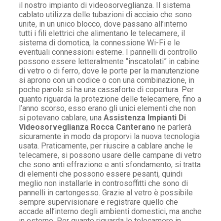
il nostro impianto di videosorveglianza. Il sistema
cablato utilizza delle tubazioni di acciaio che sono
unite, in un unico blocco, dove passano all’interno
tutti i fili elettrici che alimentano le telecamere, il
sistema di domotica, la connessione Wi-Fi e le
eventuali connessioni esterne. I pannelli di controllo
possono essere letteralmente “inscatolati” in cabine
di vetro o di ferro, dove le porte per la manutenzione
si aprono con un codice o con una combinazione, in
poche parole si ha una cassaforte di copertura. Per
quanto riguarda la protezione delle telecamere, fino a
l’anno scorso, esso erano gli unici elementi che non
si potevano cablare, una
Assistenza Impianti Di
Videosorveglianza Rocca Canterano
ne parlerà
sicuramente in modo da proporvi la nuova tecnologia
usata. Praticamente, per riuscire a cablare anche le
telecamere, si possono usare delle campane di vetro
che sono anti effrazione e anti sfondamento, si tratta
di elementi che possono essere pesanti, quindi
meglio non installarle in controsoffitti che sono di
pannelli in cartongesso. Grazie al vetro è possibile
sempre supervisionare e registrare quello che
accade all’interno degli ambienti domestici, ma anche
in esterno. Per quanto riguarda le telecamere in