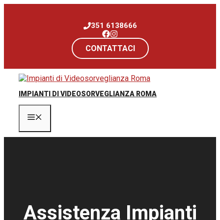
Vai
al
351 6138666
contenuto
CONTATTACI
IMPIANTI DI VIDEOSORVEGLIANZA ROMA
Menu
Assistenza Impianti