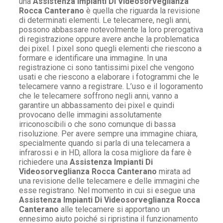
una
Assistenza Impianti Di Videosorveglianza
Rocca Canterano
è quella che riguarda la revisione
di determinati elementi. Le telecamere, negli anni,
possono abbassare notevolmente la loro prerogativa
di registrazione oppure avere anche la problematica
dei pixel. I pixel sono quegli elementi che riescono a
formare e identificare una immagine. In una
registrazione ci sono tantissimi pixel che vengono
usati e che riescono a elaborare i fotogrammi che le
telecamere vanno a registrare. L’uso e il logoramento
che le telecamere soffrono negli anni, vanno a
garantire un abbassamento dei pixel e quindi
provocano delle immagini assolutamente
irriconoscibili o che sono comunque di bassa
risoluzione. Per avere sempre una immagine chiara,
specialmente quando si parla di una telecamera a
infrarossi e in HD, allora la cosa migliore da fare è
richiedere una
Assistenza Impianti Di
Videosorveglianza Rocca Canterano
mirata ad
una revisione delle telecamere e delle immagini che
esse registrano. Nel momento in cui si esegue una
Assistenza Impianti Di Videosorveglianza Rocca
Canterano
alle telecamere si apportano un
ennesimo aiuto poiché si ripristina il funzionamento