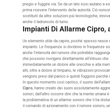
pregio e fuggire via. Se da un lato essi aiutano a e
prima ricevere l’intervento delle autorità. Ciò nonos
sostituiti da altre soluzioni più tecnologiche, inno
anche il ladruncolo di turno.
Impianti Di Allarme Cipro,
Un elemento utile da capire, poiché spesso nasce mo
impianto. Le frequenze si dividono in frequenze so
anche l’intensità del rumore che potrebbe raggiung
che possono rivolgere direttamente all’intruso che 
immediatamente un dolore alle orecchie e alla memb
alti, oltre a dolore al timpano, le vibrazioni provoc
vengono presi dal panico e quindi fuggono perché no
In questo momento così caotico, il suono dell’allarm
Cipro
, hanno creato dei suoni assolutamente aggres
sonori, dall’altro occorre dire che la mente umana 
la problematica di un allarme sonoro che li ha distur
il comando di azionamento con il rumore sonoro, un 