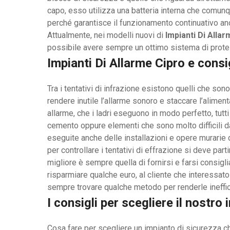
capo, esso utilizza una batteria interna che comunq
perché garantisce il funzionamento continuativo anc
Attualmente, nei modelli nuovi di
Impianti Di Allar
possibile avere sempre un ottimo sistema di protez
Impianti Di Allarme Cipro e consi
Tra i tentativi di infrazione esistono quelli che son
rendere inutile l’allarme sonoro e staccare l’alimen
allarme, che i ladri eseguono in modo perfetto, tutti 
cemento oppure elementi che sono molto difficili da
eseguite anche delle installazioni e opere murarie 
per controllare i tentativi di effrazione si deve p
migliore è sempre quella di fornirsi e farsi consig
risparmiare qualche euro, al cliente che interessato 
sempre trovare qualche metodo per renderle ineffic
I consigli per scegliere il nostro
Cosa fare per scegliere un impianto di sicurezza ch