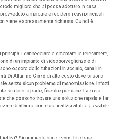
 metodo migliore che si possa adottare in casa
provveduto a marcare e recidere i cavi principali.
non viene espressamente richiesta. Quindi è
avi principali, danneggiare o smontare le telecamere,
zione di un impianto di videosorveglianza e di
sono essere delle tubazioni in acciaio, canali in
nti Di Allarme Cipro
di alto costo dove si sono
otale senza alcun problema di manomissione. Infatti
te su danni a porte, finestre persiane. La cosa
zate che possono trovare una soluzione rapida e far
anza o di allarme non sono inattaccabili, è possibile
biettivi? Sicuramente non ci sono tipologie