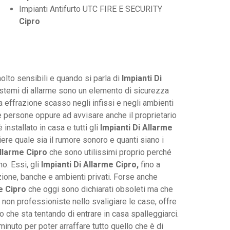
Impianti Antifurto UTC FIRE E SECURITY
Cipro
lto sensibili e quando si parla di
Impianti Di
stemi di allarme sono un elemento di sicurezza
 effrazione scasso negli infissi e negli ambienti
rze persone oppure ad avvisare anche il proprietario
nstallato in casa e tutti gli
Impianti Di Allarme
ere quale sia il rumore sonoro e quanti siano i
Allarme Cipro
che sono utilissimi proprio perché
o. Essi, gli
Impianti Di Allarme Cipro,
fino a
zione, banche e ambienti privati. Forse anche
e Cipro
che oggi sono dichiarati obsoleti ma che
non professioniste nello svaligiare le case, offre
 che sta tentando di entrare in casa spalleggiarci.
inuto per poter arraffare tutto quello che è di