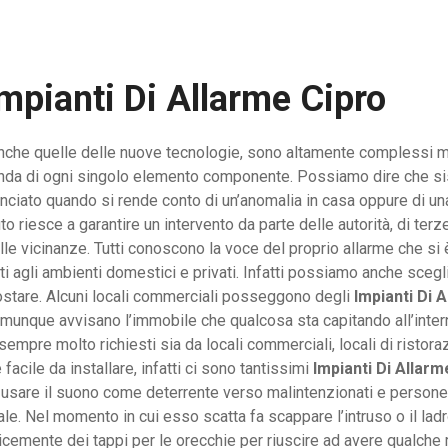
mpianti Di Allarme Cipro
 anche quelle delle nuove tecnologie, sono altamente complessi mo
onda di ogni singolo elemento componente. Possiamo dire che si
nciato quando si rende conto di un’anomalia in casa oppure di una
to riesce a garantire un intervento da parte delle autorità, di te
vicinanze. Tutti conoscono la voce del proprio allarme che si è i
i agli ambienti domestici e privati. Infatti possiamo anche scegli
postare. Alcuni locali commerciali posseggono degli
Impianti Di 
munque avvisano l’immobile che qualcosa sta capitando all’intern
empre molto richiesti sia da locali commerciali, locali di ristora
cile da installare, infatti ci sono tantissimi
Impianti Di Allarm
 usare il suono come deterrente verso malintenzionati e persone 
e. Nel momento in cui esso scatta fa scappare l’intruso o il ladro
icemente dei tappi per le orecchie per riuscire ad avere qualche m