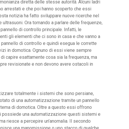
onianza diretta delle stesse autorità. Alcuni ladri
no arrestati e che poi hanno scoperto che essi
esta notizia ha fatto sviluppare nuove ricerche nel
 ultrasuoni. Ora tornando a parlare delle frequenze,
nnello di controllo principale. Infatti, le
enti gli elementi che ci sono in casa e che vanno a
annello di controllo e quindi esegua le corrette
ervizi in domotica. Ognuno di essi viene sempre
 di capire esattamente cosa sia la frequenza, ma
re revisionate e non devono avere ostacoli in
atizzare totalmente i sistemi che sono persiane,
 dotato di una automatizzazione tramite un pannello
istema di domotica. Oltre a questo essi offrono
si possiede una automatizzazione questi sistemi e
tema riesce a percepire un’anomalia. Il secondo
rcepisce una manomissione o uno stacco di qualche