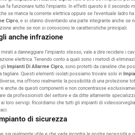
ue fa funzionare tutto l’impianto. In effetti questo è il secondo
he se manca la corrente elettrica oppure se l’eventuale ladro ha 
me Cipro
, e si stanno diventando una parte integrante anche se 
ione anche se non si conoscono le caratteristiche principali.
gli anche infrazione
o mirati a danneggiare l’impianto stesso, vale a dire recidere i c
tazione elettrica. Tenendo conto a quali sono i metodi di elimina
gli
Impianti Di Allarme Cipro
, sono protetti da canaline che pos
 tagliare. Questi elementi isolati possiamo trovare solo in
Impia
diverse, ma offrono realmente la possibilità di una protezione t
artire anche da questi componenti e non concentrasse esclusivamen
liare da professionisti del settore e da ditte altamente specializ
ai loro servigi. Ricordiamo che tutti gli impianti di videosorvegli
aci.
 impianto di sicurezza
e sia realmente utile e che vada incontra le nostre necessità e o