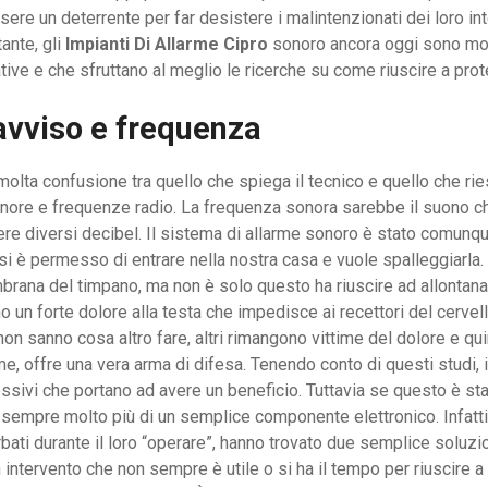
ssere un deterrente per far desistere i malintenzionati dei loro in
tante, gli
Impianti Di Allarme Cipro
sonoro ancora oggi sono mol
vative e che sfruttano al meglio le ricerche su come riuscire a pr
 avviso e frequenza
lta confusione tra quello che spiega il tecnico e quello che riesc
nore e frequenze radio. La frequenza sonora sarebbe il suono ch
ere diversi decibel. Il sistema di allarme sonoro è stato comunq
si è permesso di entrare nella nostra casa e vuole spalleggiarla
rana del timpano, ma non è solo questo ha riuscire ad allontana
ano un forte dolore alla testa che impedisce ai recettori del cerve
n sanno cosa altro fare, altri rimangono vittime del dolore e quin
e, offre una vera arma di difesa. Tenendo conto di questi studi, i 
sivi che portano ad avere un beneficio. Tuttavia se questo è stat
è sempre molto più di un semplice componente elettronico. Infatti
bati durante il loro “operare”, hanno trovato due semplice soluzion
intervento che non sempre è utile o si ha il tempo per riuscire a