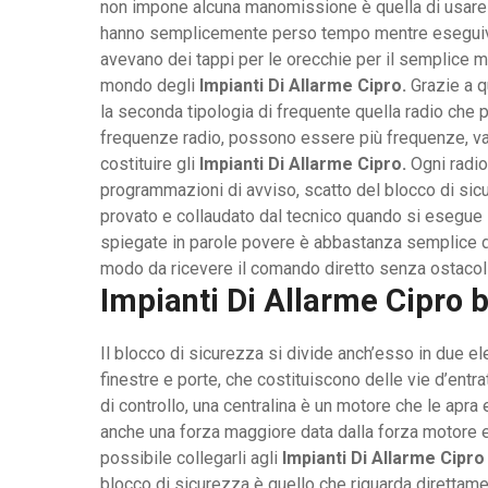
non impone alcuna manomissione è quella di usare de
hanno semplicemente perso tempo mentre eseguivano 
avevano dei tappi per le orecchie per il semplice mo
mondo degli
Impianti Di Allarme Cipro.
Grazie a q
la seconda tipologia di frequente quella radio che per
frequenze radio, possono essere più frequenze, vale
costituire gli
Impianti Di Allarme Cipro.
Ogni radio
programmazioni di avviso, scatto del blocco di sicur
provato e collaudato dal tecnico quando si esegue 
spiegate in parole povere è abbastanza semplice d
modo da ricevere il comando diretto senza ostacoli
Impianti Di Allarme Cipro b
Il blocco di sicurezza si divide anch’esso in due e
finestre e porte, che costituiscono delle vie d’entr
di controllo, una centralina è un motore che le apr
anche una forza maggiore data dalla forza motore 
possibile collegarli agli
Impianti Di Allarme Cipro
blocco di sicurezza è quello che riguarda direttame