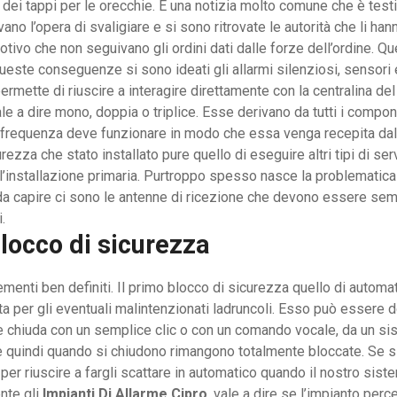
i tappi per le orecchie. È una notizia molto comune che è testim
l’opera di svaligiare e si sono ritrovate le autorità che li han
tivo che non seguivano gli ordini dati dalle forze dell’ordine. Qu
ueste conseguenze si sono ideati gli allarmi silenziosi, sensori e
mette di riuscire a interagire direttamente con la centralina del pa
 a dire mono, doppia o triplice. Esse derivano da tutti i compon
frequenza deve funzionare in modo che essa venga recepita dal p
ezza che stato installato pure quello di eseguire altri tipi di s
l’installazione primaria. Purtroppo spesso nasce la problematica
a capire ci sono le antenne di ricezione che devono essere semp
.
locco di sicurezza
lementi ben definiti. Il primo blocco di sicurezza quello di autom
ata per gli eventuali malintenzionati ladruncoli. Esso può essere
a e chiuda con un semplice clic o con un comando vocale, da un s
e quindi quando si chiudono rimangono totalmente bloccate. Se 
per riuscire a fargli scattare in automatico quando il nostro sis
nte gli
Impianti Di Allarme Cipro
, vale a dire se l’impianto pe