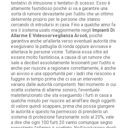
tentativi di intrusione o tentativi di scasso. Esso è
altamente fastidioso poiché si va a garantire una
sorta di rumore devastante per l’udito che un ottimo
deterrente proprio per le persone che stanno
cercando di introdursi in casa. Fino a qualche anno fa
era il sistema usato maggiormente negli
Impianti Di
Allarme E Videosorveglianza Arsoli
, poiché
garantiva anche un’allerta verso eventuali autorità che
eseguivano la pattuglia di ronda oppure avvisava e
allertava le persone vicine. Tuttavia essa oltre ad
essere molto fastidiosa, a causa di un rumore che
sale a decibel assolutamente lesionanti per l’udito e
anche per riuscire a ragionare correttamente, è anche
un avviso e una opportunità per i ladri che riescono a
fuggire in tempo prima che ci sia un intervento
variano dalle autorità competenti. Nel momento in cui
scatta sistema di allarme sonoro, l’eventuale
malintenzionato che sta eseguendo i furti in casa a
qualche minuto per riuscire ad arraffare degli oggetti
di valore quindi scappare, prima che possa giungere
le autorità e questo ha permesso di prenderlo un
sistema di protezione funzionante solo al 20%, vale
a dire che ogni 100 furti 20 vanno comunque segno
nonostante l’allarme è scattato. Nell’evoluzione degli