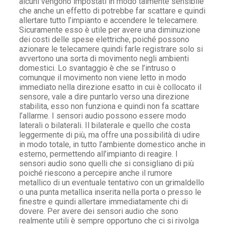
alcuni vengono impostati in modo talmente sensibile
che anche un effetto di potrebbe far scattare e quindi
allertare tutto l’impianto e accendere le telecamere.
Sicuramente esso è utile per avere una diminuzione
dei costi delle spese elettriche, poiché possono
azionare le telecamere quindi farle registrare solo si
avvertono una sorta di movimento negli ambienti
domestici. Lo svantaggio è che se l’intruso o
comunque il movimento non viene letto in modo
immediato nella direzione esatto in cui è collocato il
sensore, vale a dire puntarlo verso una direzione
stabilita, esso non funziona e quindi non fa scattare
l’allarme. I sensori audio possono essere modo
laterali o bilaterali. Il bilaterale e quello che costa
leggermente di più, ma offre una possibilità di udire
in modo totale, in tutto l’ambiente domestico anche in
esterno, permettendo all’impianto di reagire. I
sensori audio sono quelli che si consigliano di più
poiché riescono a percepire anche il rumore
metallico di un eventuale tentativo con un grimaldello
o una punta metallica inserita nella porta o presso le
finestre e quindi allertare immediatamente chi di
dovere. Per avere dei sensori audio che sono
realmente utili è sempre opportuno che ci si rivolga