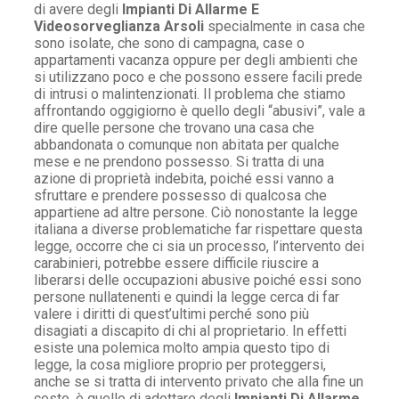
di avere degli
Impianti Di Allarme E
Videosorveglianza Arsoli
specialmente in casa che
sono isolate, che sono di campagna, case o
appartamenti vacanza oppure per degli ambienti che
si utilizzano poco e che possono essere facili prede
di intrusi o malintenzionati. Il problema che stiamo
affrontando oggigiorno è quello degli “abusivi”, vale a
dire quelle persone che trovano una casa che
abbandonata o comunque non abitata per qualche
mese e ne prendono possesso. Si tratta di una
azione di proprietà indebita, poiché essi vanno a
sfruttare e prendere possesso di qualcosa che
appartiene ad altre persone. Ciò nonostante la legge
italiana a diverse problematiche far rispettare questa
legge, occorre che ci sia un processo, l’intervento dei
carabinieri, potrebbe essere difficile riuscire a
liberarsi delle occupazioni abusive poiché essi sono
persone nullatenenti e quindi la legge cerca di far
valere i diritti di quest’ultimi perché sono più
disagiati a discapito di chi al proprietario. In effetti
esiste una polemica molto ampia questo tipo di
legge, la cosa migliore proprio per proteggersi,
anche se si tratta di intervento privato che alla fine un
costo, è quello di adottare degli
Impianti Di Allarme