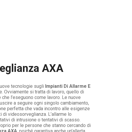
veglianza AXA
nuove tecnologie sugli
Impianti Di Allarme E
vviamente si tratta di lavoro, quello di
tte che l’eseguono come lavoro. Le nuove
iuscire a seguire ogni singolo cambiamento,
ione perfetta che vada incontro alle esigenze
i di videosorveglianza. L’allarme lo
ivi di intrusione o tentativi di scasso.
proprio per le persone che stanno cercando di
anza AXA
, poiché garantiva anche un’allerta