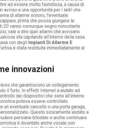
ltre ad essere molto fastidiosa, a causa di
n avviso e una opportunità per i ladri che
tema di allarme sonoro, l’eventuale
 scappare, prima che possa giungere le
furti 20 vanno comunque segno nonostante
iosi, vale a dire quei allarmi che avvisano
alcosa sta capitando all’interno della casa.
 casa con degli
Impianti Di Allarme E
efurtiva è stata restituita immediatamente al
ime innovazioni
reless che garantiscono un collegamento
 il furto. In effetti Internet a aiutato ad
ontrollo dei dispositivi che sono all’interno
domotica poteva essere controllato
e un eventuale cancello o una porta garage,
e personalizzato. Questo sicuramente aiutato a
hiudere persiane blindate e anche continuare
 domotica è diventato anche vocale con