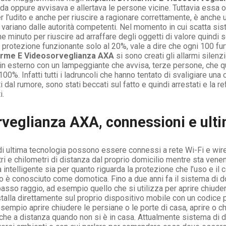
nda oppure avvisava e allertava le persone vicine. Tuttavia essa o
l’udito e anche per riuscire a ragionare correttamente, è anche u
 variano dalle autorità competenti. Nel momento in cui scatta sis
e minuto per riuscire ad arraffare degli oggetti di valore quindi
i protezione funzionante solo al 20%, vale a dire che ogni 100 
larme E Videosorveglianza AXA
si sono creati gli allarmi silenz
o in esterno con un lampeggiante che avvisa, terze persone, che qu
00%. Infatti tutti i ladruncoli che hanno tentato di svaligiare una
 dal rumore, sono stati beccati sul fatto e quindi arrestati e la r
i.
rveglianza AXA, connessioni e ult
i ultima tecnologia possono essere connessi a rete Wi-Fi e wi
ri e chilometri di distanza dal proprio domicilio mentre sta venendo
intelligente sia per quanto riguarda la protezione che l’uso e il c
do è conosciuto come domotica. Fino a due anni fa il sistema di 
sso raggio, ad esempio quello che si utilizza per aprire chiuder
installa direttamente sul proprio dispositivo mobile con un codic
empio aprire chiudere le persiane o le porte di casa, aprire o c
nche a distanza quando non si è in casa. Attualmente sistema di