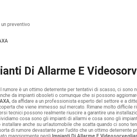
AXA
ianti Di Allarme E Videosor
il rumore è un ottimo deterrente per tentativi di scasso, ci sono 
he da impianti obsoleti o comunque che si possono aggiornare. O
 AXA
, da affidare a un professionista esperto del settore e a di
coperta che viene immesso sul mercato. Rimane molto difficile r
iversi tecnici possono realmente riuscire a garantire una installaz
ividiamo cosa sono gli impianti di allarmi e cosa sono gli impiant
stallare anche su un’automobile che scatta quando ci sono tentat
sorta di rumore devastante per l’udito che un ottimo deterrente 
 usato maggiormente negli
Impianti Di Allarme E Videosorvegli