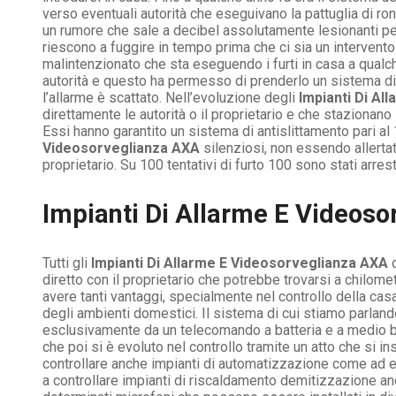
verso eventuali autorità che eseguivano la pattuglia di ro
un rumore che sale a decibel assolutamente lesionanti per 
riescono a fuggire in tempo prima che ci sia un intervento
malintenzionato che sta eseguendo i furti in casa a qualch
autorità e questo ha permesso di prenderlo un sistema d
l’allarme è scattato. Nell’evoluzione degli
Impianti Di Al
direttamente le autorità o il proprietario e che stazionan
Essi hanno garantito un sistema di antislittamento pari al 1
Videosorveglianza AXA
silenziosi, non essendo allertati
proprietario. Su 100 tentativi di furto 100 sono stati arrest
Impianti Di Allarme E Videoso
Tutti gli
Impianti Di Allarme E Videosorveglianza AXA
d
diretto con il proprietario che potrebbe trovarsi a chilomet
avere tanti vantaggi, specialmente nel controllo della casa 
degli ambienti domestici. Il sistema di cui stiamo parlan
esclusivamente da un telecomando a batteria e a medio ba
che poi si è evoluto nel controllo tramite un atto che si 
controllare anche impianti di automatizzazione come ad es
a controllare impianti di riscaldamento demitizzazione a