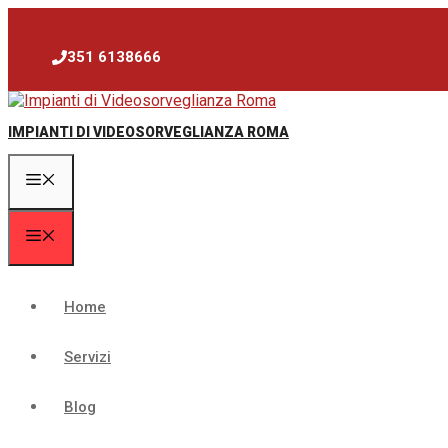
Vai
al
contenuto
351 6138666
IMPIANTI DI VIDEOSORVEGLIANZA ROMA
Menu
Menu
Home
Servizi
Blog