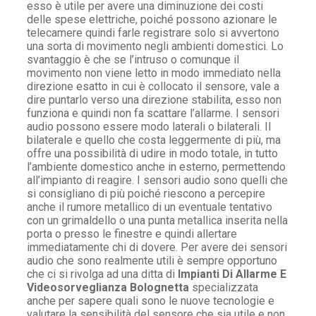
esso è utile per avere una diminuzione dei costi
delle spese elettriche, poiché possono azionare le
telecamere quindi farle registrare solo si avvertono
una sorta di movimento negli ambienti domestici. Lo
svantaggio è che se l’intruso o comunque il
movimento non viene letto in modo immediato nella
direzione esatto in cui è collocato il sensore, vale a
dire puntarlo verso una direzione stabilita, esso non
funziona e quindi non fa scattare l’allarme. I sensori
audio possono essere modo laterali o bilaterali. Il
bilaterale e quello che costa leggermente di più, ma
offre una possibilità di udire in modo totale, in tutto
l’ambiente domestico anche in esterno, permettendo
all’impianto di reagire. I sensori audio sono quelli che
si consigliano di più poiché riescono a percepire
anche il rumore metallico di un eventuale tentativo
con un grimaldello o una punta metallica inserita nella
porta o presso le finestre e quindi allertare
immediatamente chi di dovere. Per avere dei sensori
audio che sono realmente utili è sempre opportuno
che ci si rivolga ad una ditta di
Impianti Di Allarme E
Videosorveglianza Bolognetta
specializzata
anche per sapere quali sono le nuove tecnologie e
valutare la sensibilità del sensore che sia utile e non