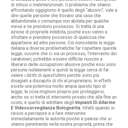
di intrusi o malintenzionati. Il problema che stiamo
affrontando oggigiorno è quello degli “abusivi”, vale a
dire quelle persone che trovano una casa che
abbandonata o comunque non abitata per qualche
mese e ne prendono possesso. Si tratta di una
azione di proprietà indebita, poiché essi vanno a
sfruttare e prendere possesso di qualcosa che
appartiene ad altre persone. Ciò nonostante la legge
italiana a diverse problematiche far rispettare questa
legge, occorre che ci sia un processo, l’intervento dei
carabinieri, potrebbe essere difficile riuscire a
liberarsi delle occupazioni abusive poiché essi sono
persone nullatenenti e quindi la legge cerca di far
valere i diritti di quest’ultimi perché sono più
disagiati a discapito di chi al proprietario. In effetti
esiste una polemica molto ampia questo tipo di
legge, la cosa migliore proprio per proteggersi,
anche se si tratta di intervento privato che alla fine un
costo, è quello di adottare degli
Impianti Di Allarme
E Videosorveglianza Bolognetta
. Infatti quando si
riesce a percepire e a fare intervenire
immediatamente le autorità poiché è palese che si
stanno penetrando nella nostra proprietà, prima che