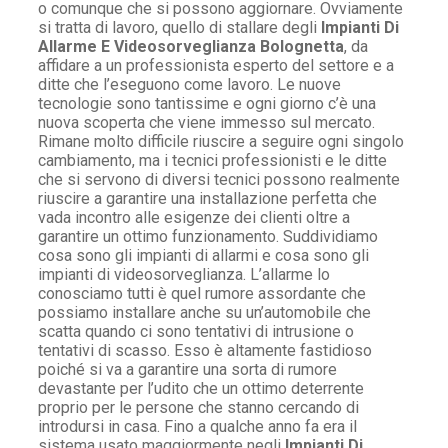
o comunque che si possono aggiornare. Ovviamente
si tratta di lavoro, quello di stallare degli
Impianti Di
Allarme E Videosorveglianza Bolognetta
, da
affidare a un professionista esperto del settore e a
ditte che l’eseguono come lavoro. Le nuove
tecnologie sono tantissime e ogni giorno c’è una
nuova scoperta che viene immesso sul mercato.
Rimane molto difficile riuscire a seguire ogni singolo
cambiamento, ma i tecnici professionisti e le ditte
che si servono di diversi tecnici possono realmente
riuscire a garantire una installazione perfetta che
vada incontro alle esigenze dei clienti oltre a
garantire un ottimo funzionamento. Suddividiamo
cosa sono gli impianti di allarmi e cosa sono gli
impianti di videosorveglianza. L’allarme lo
conosciamo tutti è quel rumore assordante che
possiamo installare anche su un’automobile che
scatta quando ci sono tentativi di intrusione o
tentativi di scasso. Esso è altamente fastidioso
poiché si va a garantire una sorta di rumore
devastante per l’udito che un ottimo deterrente
proprio per le persone che stanno cercando di
introdursi in casa. Fino a qualche anno fa era il
sistema usato maggiormente negli
Impianti Di