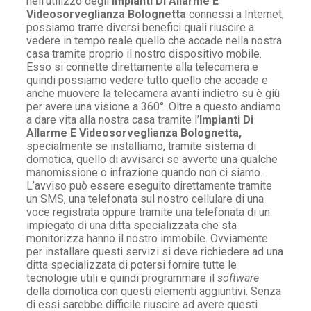
nell’utilizzo degli
Impianti Di Allarme E
Videosorveglianza Bolognetta
connessi a Internet,
possiamo trarre diversi benefici quali riuscire a
vedere in tempo reale quello che accade nella nostra
casa tramite proprio il nostro dispositivo mobile.
Esso si connette direttamente alla telecamera e
quindi possiamo vedere tutto quello che accade e
anche muovere la telecamera avanti indietro su è giù
per avere una visione a 360°. Oltre a questo andiamo
a dare vita alla nostra casa tramite l’
Impianti Di
Allarme E Videosorveglianza Bolognetta,
specialmente se installiamo, tramite sistema di
domotica, quello di avvisarci se avverte una qualche
manomissione o infrazione quando non ci siamo.
L’avviso può essere eseguito direttamente tramite
un SMS, una telefonata sul nostro cellulare di una
voce registrata oppure tramite una telefonata di un
impiegato di una ditta specializzata che sta
monitorizza hanno il nostro immobile. Ovviamente
per installare questi servizi si deve richiedere ad una
ditta specializzata di potersi fornire tutte le
tecnologie utili e quindi programmare il
software
della domotica con questi elementi aggiuntivi. Senza
di essi sarebbe difficile riuscire ad avere questi