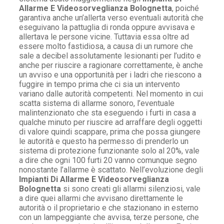
Allarme E Videosorveglianza Bolognetta
, poiché
garantiva anche un’allerta verso eventuali autorità che
eseguivano la pattuglia di ronda oppure avvisava e
allertava le persone vicine. Tuttavia essa oltre ad
essere molto fastidiosa, a causa di un rumore che
sale a decibel assolutamente lesionanti per l’udito e
anche per riuscire a ragionare correttamente, è anche
un avviso e una opportunità per i ladri che riescono a
fuggire in tempo prima che ci sia un intervento
variano dalle autorità competenti. Nel momento in cui
scatta sistema di allarme sonoro, l’eventuale
malintenzionato che sta eseguendo i furti in casa a
qualche minuto per riuscire ad arraffare degli oggetti
di valore quindi scappare, prima che possa giungere
le autorità e questo ha permesso di prenderlo un
sistema di protezione funzionante solo al 20%, vale
a dire che ogni 100 furti 20 vanno comunque segno
nonostante l’allarme è scattato. Nell’evoluzione degli
Impianti Di Allarme E Videosorveglianza
Bolognetta
si sono creati gli allarmi silenziosi, vale
a dire quei allarmi che avvisano direttamente le
autorità o il proprietario e che stazionano in esterno
con un lampeggiante che avvisa, terze persone, che