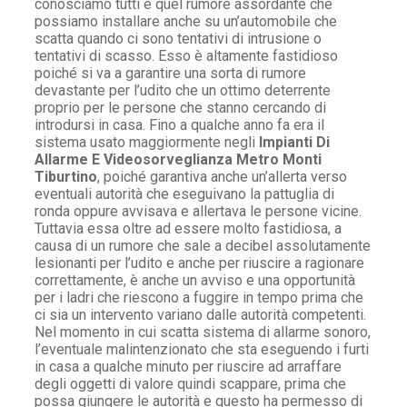
conosciamo tutti è quel rumore assordante che
possiamo installare anche su un’automobile che
scatta quando ci sono tentativi di intrusione o
tentativi di scasso. Esso è altamente fastidioso
poiché si va a garantire una sorta di rumore
devastante per l’udito che un ottimo deterrente
proprio per le persone che stanno cercando di
introdursi in casa. Fino a qualche anno fa era il
sistema usato maggiormente negli
Impianti Di
Allarme E Videosorveglianza Metro Monti
Tiburtino
, poiché garantiva anche un’allerta verso
eventuali autorità che eseguivano la pattuglia di
ronda oppure avvisava e allertava le persone vicine.
Tuttavia essa oltre ad essere molto fastidiosa, a
causa di un rumore che sale a decibel assolutamente
lesionanti per l’udito e anche per riuscire a ragionare
correttamente, è anche un avviso e una opportunità
per i ladri che riescono a fuggire in tempo prima che
ci sia un intervento variano dalle autorità competenti.
Nel momento in cui scatta sistema di allarme sonoro,
l’eventuale malintenzionato che sta eseguendo i furti
in casa a qualche minuto per riuscire ad arraffare
degli oggetti di valore quindi scappare, prima che
possa giungere le autorità e questo ha permesso di