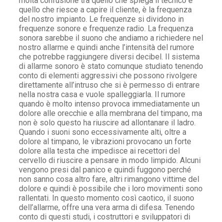
molta confusione tra quello che spiega il tecnico e
quello che riesce a capire il cliente, è la frequenza
del nostro impianto. Le frequenze si dividono in
frequenze sonore e frequenze radio. La frequenza
sonora sarebbe il suono che andiamo a richiedere nel
nostro allarme e quindi anche l’intensità del rumore
che potrebbe raggiungere diversi decibel. Il sistema
di allarme sonoro è stato comunque studiato tenendo
conto di elementi aggressivi che possono rivolgere
direttamente all’intruso che si è permesso di entrare
nella nostra casa e vuole spalleggiarla. Il rumore
quando è molto intenso provoca immediatamente un
dolore alle orecchie e alla membrana del timpano, ma
non è solo questo ha riuscire ad allontanare il ladro.
Quando i suoni sono eccessivamente alti, oltre a
dolore al timpano, le vibrazioni provocano un forte
dolore alla testa che impedisce ai recettori del
cervello di riuscire a pensare in modo limpido. Alcuni
vengono presi dal panico e quindi fuggono perché
non sanno cosa altro fare, altri rimangono vittime del
dolore e quindi è possibile che i loro movimenti sono
rallentati. In questo momento così caotico, il suono
dell’allarme, offre una vera arma di difesa. Tenendo
conto di questi studi, i costruttori e sviluppatori di