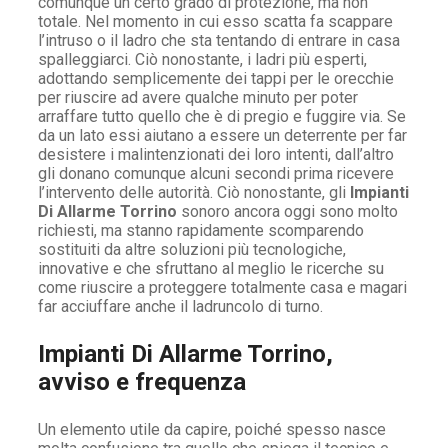
comunque un certo grado di protezione, ma non
totale. Nel momento in cui esso scatta fa scappare
l’intruso o il ladro che sta tentando di entrare in casa
spalleggiarci. Ciò nonostante, i ladri più esperti,
adottando semplicemente dei tappi per le orecchie
per riuscire ad avere qualche minuto per poter
arraffare tutto quello che è di pregio e fuggire via. Se
da un lato essi aiutano a essere un deterrente per far
desistere i malintenzionati dei loro intenti, dall’altro
gli donano comunque alcuni secondi prima ricevere
l’intervento delle autorità. Ciò nonostante, gli
Impianti
Di Allarme Torrino
sonoro ancora oggi sono molto
richiesti, ma stanno rapidamente scomparendo
sostituiti da altre soluzioni più tecnologiche,
innovative e che sfruttano al meglio le ricerche su
come riuscire a proteggere totalmente casa e magari
far acciuffare anche il ladruncolo di turno.
Impianti Di Allarme Torrino,
avviso e frequenza
Un elemento utile da capire, poiché spesso nasce