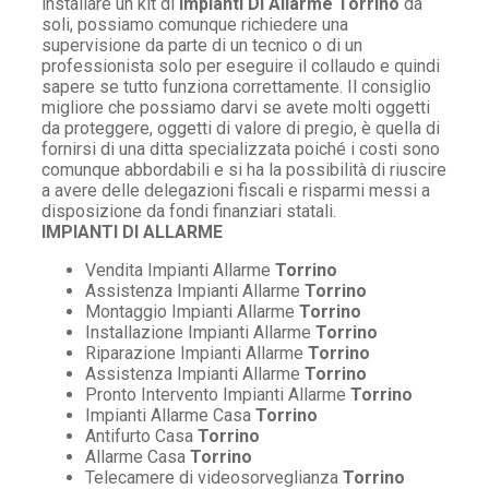
installare un kit di
Impianti Di Allarme Torrino
da
soli, possiamo comunque richiedere una
supervisione da parte di un tecnico o di un
professionista solo per eseguire il collaudo e quindi
sapere se tutto funziona correttamente. Il consiglio
migliore che possiamo darvi se avete molti oggetti
da proteggere, oggetti di valore di pregio, è quella di
fornirsi di una ditta specializzata poiché i costi sono
comunque abbordabili e si ha la possibilità di riuscire
a avere delle delegazioni fiscali e risparmi messi a
disposizione da fondi finanziari statali.
IMPIANTI DI ALLARME
Vendita Impianti Allarme
Torrino
Assistenza Impianti Allarme
Torrino
Montaggio Impianti Allarme
Torrino
Installazione Impianti Allarme
Torrino
Riparazione Impianti Allarme
Torrino
Assistenza Impianti Allarme
Torrino
Pronto Intervento Impianti Allarme
Torrino
Impianti Allarme Casa
Torrino
Antifurto Casa
Torrino
Allarme Casa
Torrino
Telecamere di videosorveglianza
Torrino