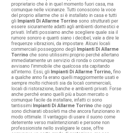
proprietario che è in quel momento fuori casa, ma
comunque nelle vicinanze. Tutti conoscono la voce
del proprio allarme che si è installato in casa e tutti
gli
Impianti Di Allarme Torrino
sono strutturati per
essere sicuramente adatti agli ambienti domestici e
privati. Infatti possiamo anche scegliere quale sia il
rumore sonoro e quanti siano i decibel, vale a dire le
frequenze vibrazioni, da impostare. Alcuni locali
commerciali posseggono degli
Impianti Di Allarme
Torrino
che sono utilissimi proprio perché allertano
immediatamente un servizio di ronda o comunque
avvisano l’immobile che qualcosa sta capitando
all’interno. Essi, gli
Impianti Di Allarme Torrino,
fino
a qualche anno fa erano quelli maggiormente usati e
sempre molto richiesti sia da locali commerciali,
locali di ristorazione, banche e ambienti privati. Forse
anche perché erano quelli più a buon mercato o
comunque facile da installare, infatti ci sono
tantissimi
Impianti Di Allarme Torrino
che oggi
sono dichiarati obsoleti ma che ancora funzionano in
modo ottimale. Il vantaggio di usare il suono come
deterrente verso malintenzionati e persone non
professioniste nello svaligiare le case, offre