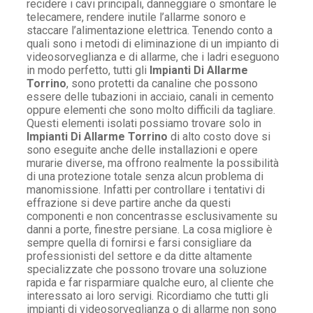
recidere i cavi principali, danneggiare o smontare le
telecamere, rendere inutile l’allarme sonoro e
staccare l’alimentazione elettrica. Tenendo conto a
quali sono i metodi di eliminazione di un impianto di
videosorveglianza e di allarme, che i ladri eseguono
in modo perfetto, tutti gli
Impianti Di Allarme
Torrino
, sono protetti da canaline che possono
essere delle tubazioni in acciaio, canali in cemento
oppure elementi che sono molto difficili da tagliare.
Questi elementi isolati possiamo trovare solo in
Impianti Di Allarme Torrino
di alto costo dove si
sono eseguite anche delle installazioni e opere
murarie diverse, ma offrono realmente la possibilità
di una protezione totale senza alcun problema di
manomissione. Infatti per controllare i tentativi di
effrazione si deve partire anche da questi
componenti e non concentrasse esclusivamente su
danni a porte, finestre persiane. La cosa migliore è
sempre quella di fornirsi e farsi consigliare da
professionisti del settore e da ditte altamente
specializzate che possono trovare una soluzione
rapida e far risparmiare qualche euro, al cliente che
interessato ai loro servigi. Ricordiamo che tutti gli
impianti di videosorveglianza o di allarme non sono