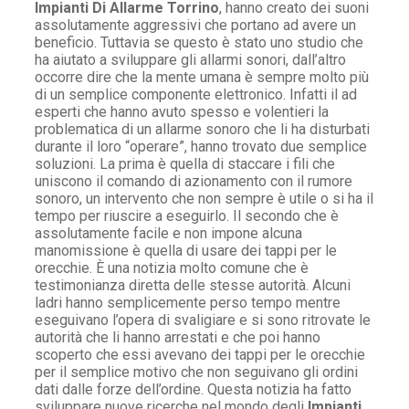
Impianti Di Allarme Torrino
, hanno creato dei suoni
assolutamente aggressivi che portano ad avere un
beneficio. Tuttavia se questo è stato uno studio che
ha aiutato a sviluppare gli allarmi sonori, dall’altro
occorre dire che la mente umana è sempre molto più
di un semplice componente elettronico. Infatti il ad
esperti che hanno avuto spesso e volentieri la
problematica di un allarme sonoro che li ha disturbati
durante il loro “operare”, hanno trovato due semplice
soluzioni. La prima è quella di staccare i fili che
uniscono il comando di azionamento con il rumore
sonoro, un intervento che non sempre è utile o si ha il
tempo per riuscire a eseguirlo. Il secondo che è
assolutamente facile e non impone alcuna
manomissione è quella di usare dei tappi per le
orecchie. È una notizia molto comune che è
testimonianza diretta delle stesse autorità. Alcuni
ladri hanno semplicemente perso tempo mentre
eseguivano l’opera di svaligiare e si sono ritrovate le
autorità che li hanno arrestati e che poi hanno
scoperto che essi avevano dei tappi per le orecchie
per il semplice motivo che non seguivano gli ordini
dati dalle forze dell’ordine. Questa notizia ha fatto
sviluppare nuove ricerche nel mondo degli
Impianti