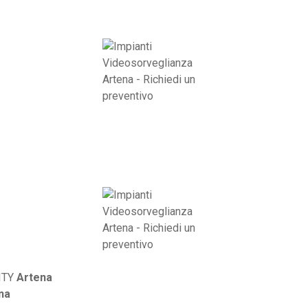
RITY
Artena
na