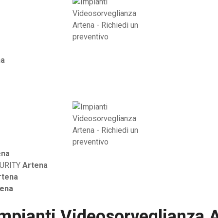
na
ena
CURITY
Artena
rtena
tena
mpianti Videosorveglianza 