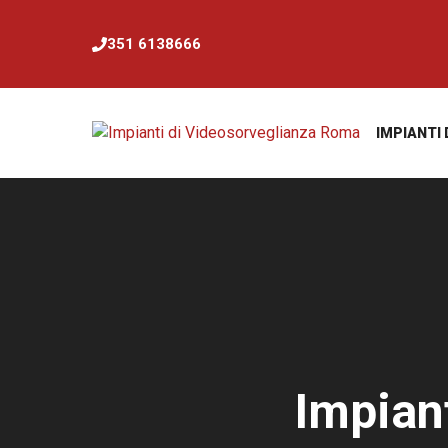
Vai
al
351 6138666
contenuto
IMPIANTI
Impian