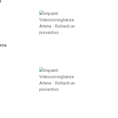
a
ena