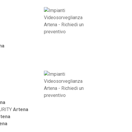
na
ena
CURITY
Artena
rtena
ena