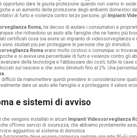
 è opportuno dare la giusta protezione quando non siamo in sede
ologiche e un aumento della protezione degli ambienti domestici 
tativi di furto e violenza contro terze persone, gli
Impianti Vi
sorveglianza Roma,
ha deciso di aiutare i consumatori e propriet
uropee che richiedono un aiuto alle famiglie che ne hanno più bis
ti certificati cosa sia avere un impianto di videosorveglianza e
 sono studiati più per proteggere le persone che gli immobili.
osorveglianza Roma
erano molto costosi o comunque si trovavano 
che e si aveva una percentuale di furti e violenze contro gli abi
l’avanzare della tecnologia e l’abbassare dei costi, tutte le case
 bloccati sul nascere e che sono diminuiti fino al 2%. Una percentu
ma.
difficili da manomettere quindi prendere in considerazione quali 
 realmente dare un aiuto alle famiglie e a proteggere il valore e
ma e sistemi di avviso
che vengono installati in alcuni
Impianti Videosorveglianza 
e che offrono servizi di sicurezza, che abbiamo prontamente assunt
rvizio aggiuntivo al sistema di domotica.
 funzionante deve essere connessa sempre una rete Wi-Fi oppure