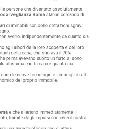
.
delle persone che diventato assolutamente
deosorveglianza Roma
stanno cercando di
ari di immobili con delle detrazioni sgravi
ogno.
 non averlo, indipendentemente da quanto sia
agli albori della loro scoperta e del loro
tanti della casa, che sfiorava il 70%
 che prima avevano subito un furto si sono
ale altissima che fa capire quanto sia
sono le nuove tecnologie e i consigli diretti
conomico del proprio immobile.
Roma
e che allertano immediatamente il
o, tramite degli impulsi che invia il nostro
 una linea telefonica che si attiva.