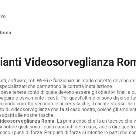
Roma
ianti Videosorveglianza Ro
iti,
software
, reti Wi-Fi e funzionare in modo corretto devono esse
specializzati che permettono la corretta installazione.
 deve tenere conto di quale devono essere gli obiettivi finali e qu
 seguire e ovviamente i costi. Per quest’ultimo ci sono diverse f
in modo corretto secondo le necessità che, il cliente stesso, ha r
anto di videosorveglianza che fa al caso nostro, poiché gli ambien
adatti alle nostre tasche.
Videosorveglianza Roma.
La prima cosa che fa un tecnico che vi
nnotare quali sono i punti nascosti della casa, vale a dire quelli
i sono i punti di forza. Per punti di forza si intende le parti ch