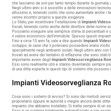
che lasciamo da soli per tanto tempo durante la giornata,
Negli ultimi anni si è assistito a delle innovazioni tecn
altissimo e, tenendo conto che sono aumentate anche i ten
venire incontro proprio a queste esigenze.
Lo Stato, per incentivare l’istallazione di
Impianti Video
fiscali, tenendo conto anche delle direttive delle norme e
Possiamo eseguire una semplice stima di percentuali e da
il valore economico dell’immobile. Spesso questi impianti
Fino a circa 15 anni fa, vale a dire quando
Impianti Vide
sviluppo, le case che li potevano possedere erano molto po
specialmente negli ambienti isolati. Negli ultimi anni con 
trovati ad avere dei tentativi di inflazione che sono stati
importante avere degli
Impianti Videosorveglianza Ro
Essi sono realmente utili e stanno diventando sempre più 
di una ditta esperta in questi tipi di sistemi che possono
Impianti Videosorveglianza Ro
Cosa sono i sistemi di avviso? Si sono dei metodi servizi 
proprietario oppure le autorità o meglio ancora delle ditt
impianto che abbiamo installato. Si tratta sempre di un se
Esso è un sistema totalmente automatizzato e per essere