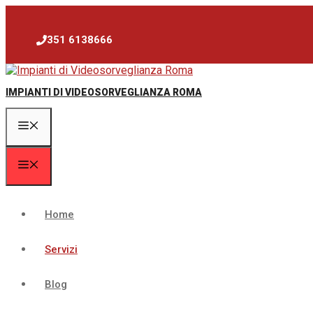
Vai
al
contenuto
351 6138666
IMPIANTI DI VIDEOSORVEGLIANZA ROMA
Menu
Menu
Home
Servizi
Blog