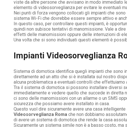
viste da altre persone che avvisano in modo immediato le
elemento di videosorveglianza per evitare le eventuali m
Nei punti di forza vengono collocati gli impianti che sono 
sistema Wi-Fi che dovrebbe essere sempre attivo e anche t
In questo caso, per controllare questi impianti, è opport
quindi non subisce tentativi di manomissione. Vale a dire
effetti delle manomissioni oppure delle interruzioni di elet
Una volta che si sono individuati questi elementi è possib
Impianti Videosorveglianza R
Sistema di domotica identifica quegli impianti che sono 
direttamente ad un atto che si è installata sul nostro disp
alcuna problematica a eventuali controlli che effettuiamo 
Tra il sistema di domotica si possono installare diversi se
immediatamente e vedere quello che succede in diretta nei
ci sono delle manomissioni con un allarme o un SMS oppure
sicurezza che possiamo avere installato in casa.
Questo vuol dire sicuramente avere una casa intelligente 
Videosorveglianza Roma
che non dobbiamo assolutamente
di avere un sistema di domotica che rende la casa assolu
Sicuramente un sistema simile non è a basso costo, ma 