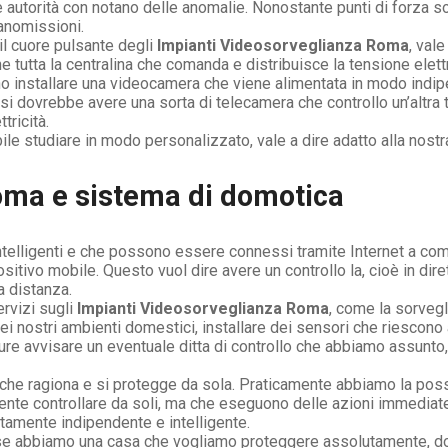
 autorità con notano delle anomalie. Nonostante punti di forza
anomissioni.
il cuore pulsante degli
Impianti Videosorveglianza Roma
, vale
utta la centralina che comanda e distribuisce la tensione elettr
uno installare una videocamera che viene alimentata in modo indi
 si dovrebbe avere una sorta di telecamera che controllo un’altra
tricità.
ile studiare in modo personalizzato, vale a dire adatto alla nost
oma e sistema di domotica
intelligenti e che possono essere connessi tramite Internet a c
ositivo mobile. Questo vuol dire avere un controllo la, cioè in dir
a distanza.
rvizi sugli
Impianti Videosorveglianza Roma
, come la sorvegl
 nostri ambienti domestici, installare dei sensori che riescono a
 avvisare un eventuale ditta di controllo che abbiamo assunto, e
che ragiona e si protegge da sola. Praticamente abbiamo la possi
 controllare da soli, ma che eseguono delle azioni immediate se
tamente indipendente e intelligente.
se abbiamo una casa che vogliamo proteggere assolutamente, do