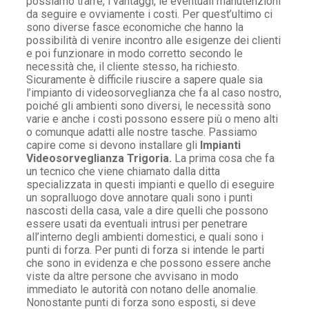
possiamo trarre, i vantaggi, le eventuali manutenzioni
da seguire e ovviamente i costi. Per quest’ultimo ci
sono diverse fasce economiche che hanno la
possibilità di venire incontro alle esigenze dei clienti
e poi funzionare in modo corretto secondo le
necessità che, il cliente stesso, ha richiesto.
Sicuramente è difficile riuscire a sapere quale sia
l’impianto di videosorveglianza che fa al caso nostro,
poiché gli ambienti sono diversi, le necessità sono
varie e anche i costi possono essere più o meno alti
o comunque adatti alle nostre tasche. Passiamo
capire come si devono installare gli
Impianti
Videosorveglianza Trigoria.
La prima cosa che fa
un tecnico che viene chiamato dalla ditta
specializzata in questi impianti e quello di eseguire
un sopralluogo dove annotare quali sono i punti
nascosti della casa, vale a dire quelli che possono
essere usati da eventuali intrusi per penetrare
all’interno degli ambienti domestici, e quali sono i
punti di forza. Per punti di forza si intende le parti
che sono in evidenza e che possono essere anche
viste da altre persone che avvisano in modo
immediato le autorità con notano delle anomalie.
Nonostante punti di forza sono esposti, si deve