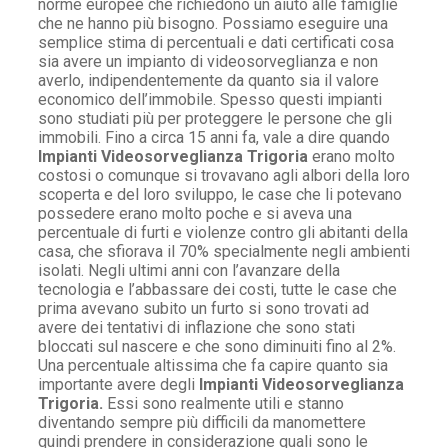
norme europee che richiedono un aiuto alle famiglie
che ne hanno più bisogno. Possiamo eseguire una
semplice stima di percentuali e dati certificati cosa
sia avere un impianto di videosorveglianza e non
averlo, indipendentemente da quanto sia il valore
economico dell’immobile. Spesso questi impianti
sono studiati più per proteggere le persone che gli
immobili. Fino a circa 15 anni fa, vale a dire quando
Impianti Videosorveglianza Trigoria
erano molto
costosi o comunque si trovavano agli albori della loro
scoperta e del loro sviluppo, le case che li potevano
possedere erano molto poche e si aveva una
percentuale di furti e violenze contro gli abitanti della
casa, che sfiorava il 70% specialmente negli ambienti
isolati. Negli ultimi anni con l’avanzare della
tecnologia e l’abbassare dei costi, tutte le case che
prima avevano subito un furto si sono trovati ad
avere dei tentativi di inflazione che sono stati
bloccati sul nascere e che sono diminuiti fino al 2%.
Una percentuale altissima che fa capire quanto sia
importante avere degli
Impianti Videosorveglianza
Trigoria.
Essi sono realmente utili e stanno
diventando sempre più difficili da manomettere
quindi prendere in considerazione quali sono le