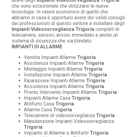
avere degli
Impianti Videosorveglianza Trigoria
che sono eccezionale che utilizzano le nuove
tecnologie. In valore economico di quello che
abbiamo in casa è opportuno avere dei validi consigli
dei professionisti di questo settore e installare degli
Impianti Videosorveglianza Trigoria
completi di
telecamere, sensori, avviso immediato e anche un
sistema di sicurezza che sia blindato.
IMPIANTI DI ALLARME
Vendita Impianti Allarme
Trigoria
Assistenza Impianti Allarme
Trigoria
Montaggio Impianti Allarme
Trigoria
Installazione Impianti Allarme
Trigoria
Riparazione Impianti Allarme
Trigoria
Assistenza Impianti Allarme
Trigoria
Pronto Intervento Impianti Allarme
Trigoria
Impianti Allarme Casa
Trigoria
Antifurto Casa
Trigoria
Allarme Casa
Trigoria
Telecamere di videosorveglianza
Trigoria
Manutenzione Impianti Videosorveglianza
Trigoria
Impianto di Allarme e Antifurto
Trigoria