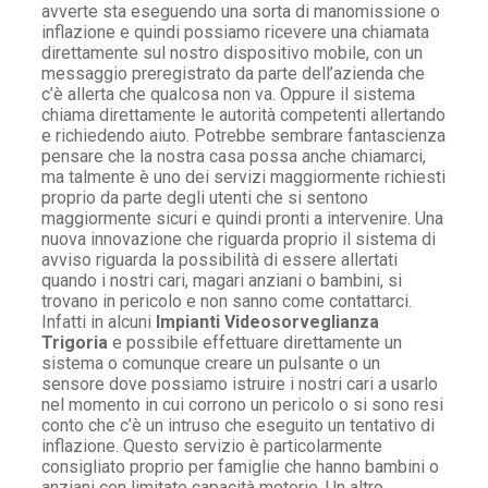
avverte sta eseguendo una sorta di manomissione o
inflazione e quindi possiamo ricevere una chiamata
direttamente sul nostro dispositivo mobile, con un
messaggio preregistrato da parte dell’azienda che
c’è allerta che qualcosa non va. Oppure il sistema
chiama direttamente le autorità competenti allertando
e richiedendo aiuto. Potrebbe sembrare fantascienza
pensare che la nostra casa possa anche chiamarci,
ma talmente è uno dei servizi maggiormente richiesti
proprio da parte degli utenti che si sentono
maggiormente sicuri e quindi pronti a intervenire. Una
nuova innovazione che riguarda proprio il sistema di
avviso riguarda la possibilità di essere allertati
quando i nostri cari, magari anziani o bambini, si
trovano in pericolo e non sanno come contattarci.
Infatti in alcuni
Impianti Videosorveglianza
Trigoria
e possibile effettuare direttamente un
sistema o comunque creare un pulsante o un
sensore dove possiamo istruire i nostri cari a usarlo
nel momento in cui corrono un pericolo o si sono resi
conto che c’è un intruso che eseguito un tentativo di
inflazione. Questo servizio è particolarmente
consigliato proprio per famiglie che hanno bambini o
anziani con limitate capacità motorie. Un altro