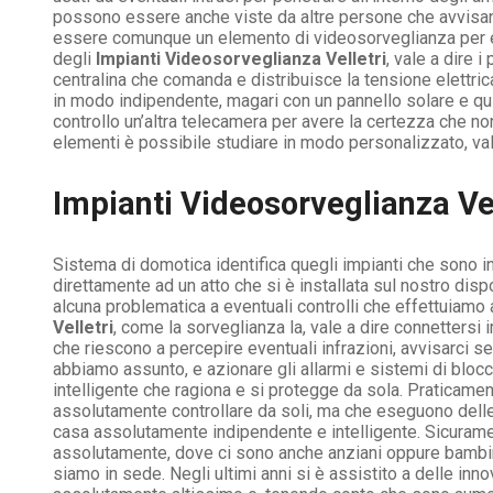
possono essere anche viste da altre persone che avvisano
essere comunque un elemento di videosorveglianza per evi
degli
Impianti Videosorveglianza Velletri
, vale a dire 
centralina che comanda e distribuisce la tensione elettric
in modo indipendente, magari con un pannello solare e qu
controllo un’altra telecamera per avere la certezza che non
elementi è possibile studiare in modo personalizzato, vale
Impianti Videosorveglianza Ve
Sistema di domotica identifica quegli impianti che sono 
direttamente ad un atto che si è installata sul nostro disp
alcuna problematica a eventuali controlli che effettuiamo a
Velletri
, come la sorveglianza la, vale a dire connettersi
che riescono a percepire eventuali infrazioni, avvisarci 
abbiamo assunto, e azionare gli allarmi e sistemi di bloc
intelligente che ragiona e si protegge da sola. Praticamen
assolutamente controllare da soli, ma che eseguono delle 
casa assolutamente indipendente e intelligente. Sicura
assolutamente, dove ci sono anche anziani oppure bambini
siamo in sede. Negli ultimi anni si è assistito a delle i