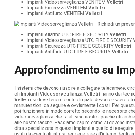
Impianti Videosorveglianza VENITEM
Velletri
Impianti Sicurezza VENITEM
Velletri
Impianti Antifurto VENITEM
Velletri
Impianti Allarme UTC FIRE E SECURITY
Velletri
Impianti Videosorveglianza UTC FIRE E SECURITY
Impianti Sicurezza UTC FIRE E SECURITY
Velletri
Impianti Antifurto UTC FIRE E SECURITY
Velletri
Approfondimento su
Imp
I sistemi che devono riuscire a collegare telecamere, circu
gli
Impianti Videosorveglianza Velletri
hanno dei tecnic
Velletri
si deve tenere conto di quale devono essere gli obi
manutenzioni da seguire e ovviamente i costi. Per quest’u
poi funzionare in modo corretto secondo le necessità che, i
videosorveglianza che fa al caso nostro, poiché gli ambie
alle nostre tasche. Passiamo capire come si devono insta
ditta specializzata in questi impianti e quello di eseguir
usati da eventuali intrusi per penetrare all’interno degli a