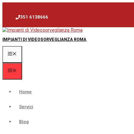
Vai
al
contenuto
351 6138666
IMPIANTI DI VIDEOSORVEGLIANZA ROMA
Menu
Menu
Home
Servizi
Blog