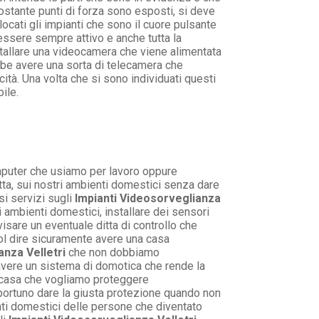
stante punti di forza sono esposti, si deve
cati gli impianti che sono il cuore pulsante
e essere sempre attivo e anche tutta la
nstallare una videocamera che viene alimentata
bbe avere una sorta di telecamera che
cità. Una volta che si sono individuati questi
ile.
omputer che usiamo per lavoro oppure
etta, sui nostri ambienti domestici senza dare
i servizi sugli
Impianti Videosorveglianza
 ambienti domestici, installare dei sensori
sare un eventuale ditta di controllo che
ol dire sicuramente avere una casa
anza Velletri
che non dobbiamo
 avere un sistema di domotica che rende la
 casa che vogliamo proteggere
portuno dare la giusta protezione quando non
nti domestici delle persone che diventato