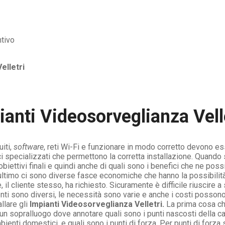
Velletri
ianti Videosorveglianza Vell
iti,
software
, reti Wi-Fi e funzionare in modo corretto devono esse
i specializzati che permettono la corretta installazione. Quando s
ettivi finali e quindi anche di quali sono i benefici che ne possia
ltimo ci sono diverse fasce economiche che hanno la possibilità d
l cliente stesso, ha richiesto. Sicuramente è difficile riuscire a 
nti sono diversi, le necessità sono varie e anche i costi posson
llare gli
Impianti Videosorveglianza Velletri.
La prima cosa ch
e un sopralluogo dove annotare quali sono i punti nascosti della 
mbienti domestici, e quali sono i punti di forza. Per punti di forza