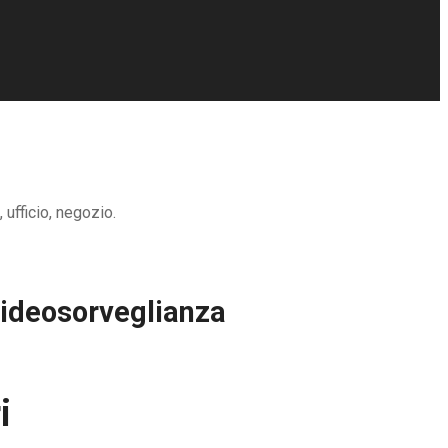
 ufficio, negozio.
Videosorveglianza
i