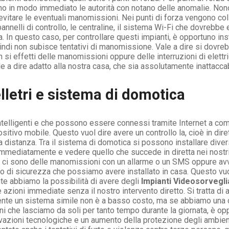
 in modo immediato le autorità con notano delle anomalie. Nono
tare le eventuali manomissioni. Nei punti di forza vengono collo
i pannelli di controllo, le centraline, il sistema Wi-Fi che dovrebb
a. In questo caso, per controllare questi impianti, è opportuno i
indi non subisce tentativi di manomissione. Vale a dire si dovre
 si effetti delle manomissioni oppure delle interruzioni di elettri
 a dire adatto alla nostra casa, che sia assolutamente inattaccab
lletri e sistema di domotica
intelligenti e che possono essere connessi tramite Internet a c
ositivo mobile. Questo vuol dire avere un controllo la, cioè in dir
 distanza. Tra il sistema di domotica si possono installare divers
 immediatamente e vedere quello che succede in diretta nei nostri
se ci sono delle manomissioni con un allarme o un SMS oppure avvi
co di sicurezza che possiamo avere installato in casa. Questo vu
te abbiamo la possibilità di avere degli
Impianti Videosorvegli
azioni immediate senza il nostro intervento diretto. Si tratta di
mente un sistema simile non è a basso costo, ma se abbiamo una
 che lasciamo da soli per tanto tempo durante la giornata, è op
nnovazioni tecnologiche e un aumento della protezione degli ambie