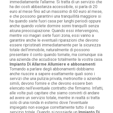
immediatamente l’allarme. Si tratta di un servizio che
ha dei costi abbastanza accessibile, si parla di 20
euro al mese fino ad un massimo di 60 euro al mese,
e che possono garantirvi una tranquillità maggiore si
ha quando siete fuori casa per lunghi periodi oppure
anche quando volete dormire sonni tranquilli senza
alcuna preoccupazione. Quando essi intervengono,
mentre voi magari siete fuori zona, essi vanno a
garantire anche le eventuali riparazioni che devono
essere ripristinati immediatamente per la sicurezza
totale dell’immobile, naturalmente di possono
presentare il conto quando tornate, ma comunque sia
una azienda che accudisce totalmente la vostra casa.
Impianto Di Allarme Allumiere e abbonamenti
Tornando a parlare degli abbonamenti dobbiamo
anche riuscire a sapere esattamente quali sono i
servizi che una pulizia privata, metronotte o aziende
simili, devono fornire e che devono essere ben
elencato nell’eventuale contratto che firmiamo. Infatti,
alle volte può capitare che siamo convinti di andare
ad avere un servizio totale, mentre in realtà si tratta
solo di una ronda in esterno dove l’eventuale
impiegato non esegue correttamente tutto il suo
servizio totale. Quando si possiede un
Impianto Di