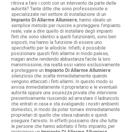
ritrova a fare i conti con un intervento da parte delle
autorità? Tante ditte che sono professioniste e
specializzate nel settore di installazione di un
Impianto Di Allarme Allumiere
, hanno ideato un
semplice metodo per riuscire a proteggere l’impianto
reale, vale a dire quello di installare degli impianti
finti che sono identici a quelli funzionanti, sono ben
esposti, ma hanno la funzione di essere uno
specchietto per le allodole. Infatti, è possibile
posizionare questi finti allarme in modo palese,
magari anche rendendo abbastanza facile la loro
manomissione, ma realtà essi vanno esclusivamente
a proteggere un
Impianto Di Allarme Allumiere
silenzioso che scatta immediatamente quando
vengono attaccati i finti allarmi. In questo modo si
avvisa immediatamente il proprietario e le eventuali
autorità oppure una sicurezza privata che interviene
preventivamente riuscendo ad arrestare il ladruncolo
che entrati in casa e sta svaligiando i nostri ambienti
domestici, in modo da poter tornare immediatamente
proprietari di quello che stava rubando e quindi
eseguire l’arresto. In effetti possiamo dire che tutte
le persone che hanno adottato il finto impianto, per
proteggere un
Impianto Di Allarme Allumiere