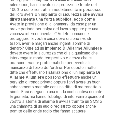
silenzioso, hanno avuto una protezione totale del
100% e sono rientrati immediatamente in possesso
dei loro averi.
Un impianto di sicurezza che avvisa
direttamente una forza pubblica, ecco come
Avete in previsione di allontanarvi da casa per un
breve periodo per colpa del lavoro oppure per una
vacanza intercontinentale? Volete comunque
proteggere la vostra casa dove ci sono i vostri
tesori, averi e magari anche ingenti somme di
denaro? Oltre ad un
Impianto Di Allarme Allumiere
dovete avere la sicurezza che ci sia qualcuno che
intervenga in modo tempestivo e senza che ci
possono essere problematiche per eventuali
mancanze di forze dell’ordine. Per questo, molte
ditte che effettuano l’istallazione di un
Impianto Di
Allarme Allumiere
possono effettuare anche un
servizio di ronda privata oppure farvi avere un buon
abbonamento mensile con una ditta di metronotte o
simili. Essi eseguono una ronda continuativa durante
la giornata, ma hanno l’obbligo di intervenire quando il
vostro sistema di allarme li avvisa tramite un SMS o
una chiamata di un audio registrato oppure anche
tramite delle onde radio che fanno scattare