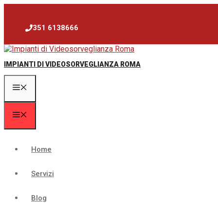
Vai
al
contenuto
351 6138666
IMPIANTI DI VIDEOSORVEGLIANZA ROMA
Menu
Menu
Home
Servizi
Blog