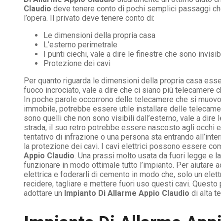
Claudio
deve tenere conto di pochi semplici passaggi che
l’opera. Il privato deve tenere conto di:
Le dimensioni della propria casa
L’esterno perimetrale
I punti ciechi, vale a dire le finestre che sono invis
Protezione dei cavi
Per quanto riguarda le dimensioni della propria casa es
fuoco incrociato, vale a dire che ci siano più telecamere 
In poche parole occorrono delle telecamere che si muovono 
immobile, potrebbe essere utile installare delle telecame
sono quelli che non sono visibili dall’esterno, vale a di
strada, il suo retro potrebbe essere nascosto agli occhi e
tentativo di infrazione o una persona sta entrando all’inte
la protezione dei cavi. I cavi elettrici possono essere com
Appio Claudio
. Una prassi molto usata da fuori legge e l
funzionare in modo ottimale tutto l’impianto. Per aiutare
elettrica e foderarli di cemento in modo che, solo un elett
recidere, tagliare e mettere fuori uso questi cavi. Quest
adottare un
Impianto Di Allarme Appio Claudio
di alta t