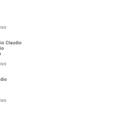
io Claudio
io
o
udio