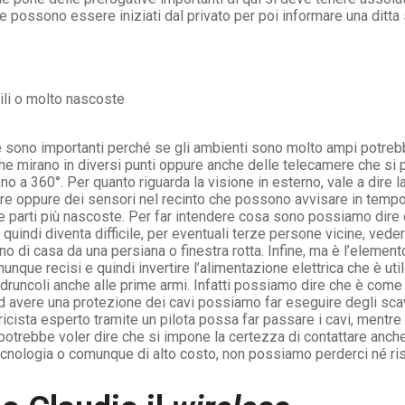
 possono essere iniziati dal privato per poi informare una ditt
ibili o molto nascoste
se sono importanti perché se gli ambienti sono molto ampi potre
che mirano in diversi punti oppure anche delle telecamere che si 
a 360°. Per quanto riguarda la visione in esterno, vale a dire la
re oppure dei sensori nel recinto che possono avvisare in tempo 
re le parti più nascoste. Per far intendere cosa sono possiamo di
 quindi diventa difficile, per eventuali terze persone vicine, ved
rno di casa da una persiana o finestra rotta. Infine, ma è l’eleme
unque recisi e quindi invertire l’alimentazione elettrica che è uti
adruncoli anche alle prime armi. Infatti possiamo dire che è come 
 ad avere una protezione dei cavi possiamo far eseguire degli sca
ricista esperto tramite un pilota possa far passare i cavi, mentre
o potrebbe voler dire che si impone la certezza di contattare anc
ecnologia o comunque di alto costo, non possiamo perderci né ris