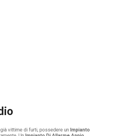
dio
ià vittime di furti, possedere un
Impianto
utamente. Un
Impianto Di Allarme Appio