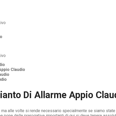
io
dio
Appio Claudio
audio
udio
ianto Di Allarme Appio Clau
, ma alle volte si rende necessario specialmente se siamo state g
e pone delle prerogative importanti di qui si deve tenere assol