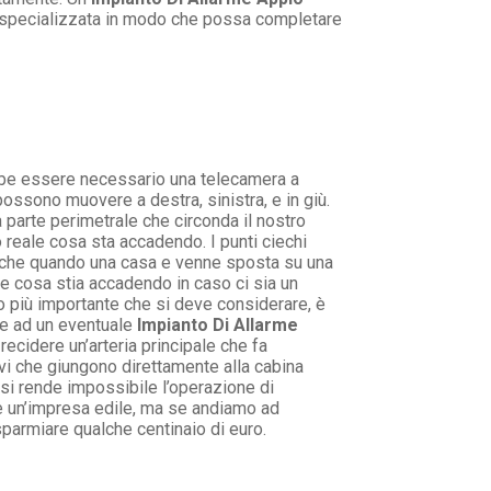
a specializzata in modo che possa completare
bbe essere necessario una telecamera a
possono muovere a destra, sinistra, e in giù.
 parte perimetrale che circonda il nostro
reale cosa sta accadendo. I punti ciechi
re che quando una casa e venne sposta su una
ere cosa stia accadendo in caso ci sia un
nto più importante che si deve considerare, è
le ad un eventuale
Impianto Di Allarme
recidere un’arteria principale che fa
vi che giungono direttamente alla cabina
 si rende impossibile l’operazione di
he un’impresa edile, ma se andiamo ad
parmiare qualche centinaio di euro.