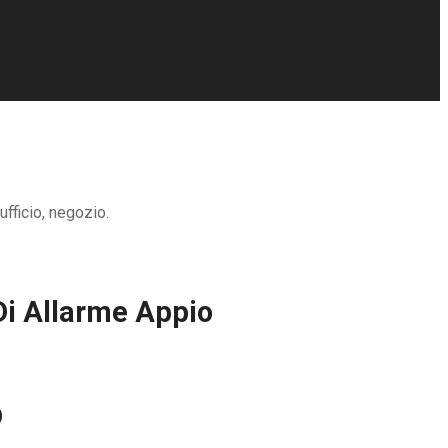
fficio, negozio.
Di Allarme Appio
o