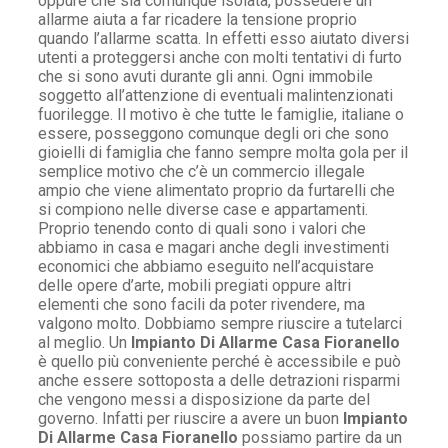
oppure che sia comunque isolata, possedere un
allarme aiuta a far ricadere la tensione proprio
quando l’allarme scatta. In effetti esso aiutato diversi
utenti a proteggersi anche con molti tentativi di furto
che si sono avuti durante gli anni. Ogni immobile
soggetto all’attenzione di eventuali malintenzionati
fuorilegge. Il motivo è che tutte le famiglie, italiane o
essere, posseggono comunque degli ori che sono
gioielli di famiglia che fanno sempre molta gola per il
semplice motivo che c’è un commercio illegale
ampio che viene alimentato proprio da furtarelli che
si compiono nelle diverse case e appartamenti.
Proprio tenendo conto di quali sono i valori che
abbiamo in casa e magari anche degli investimenti
economici che abbiamo eseguito nell’acquistare
delle opere d’arte, mobili pregiati oppure altri
elementi che sono facili da poter rivendere, ma
valgono molto. Dobbiamo sempre riuscire a tutelarci
al meglio. Un
Impianto Di Allarme Casa Fioranello
è quello più conveniente perché è accessibile e può
anche essere sottoposta a delle detrazioni risparmi
che vengono messi a disposizione da parte del
governo. Infatti per riuscire a avere un buon
Impianto
Di Allarme Casa Fioranello
possiamo partire da un