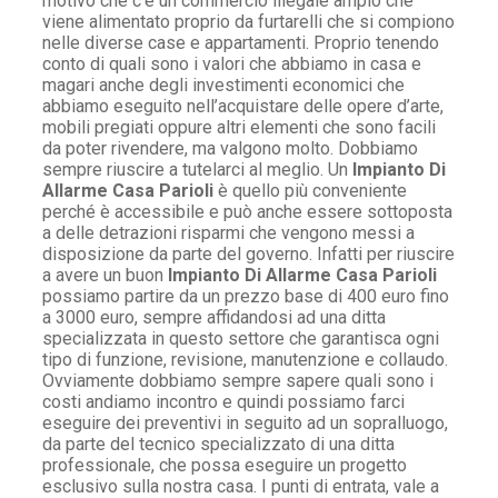
motivo che c’è un commercio illegale ampio che
viene alimentato proprio da furtarelli che si compiono
nelle diverse case e appartamenti. Proprio tenendo
conto di quali sono i valori che abbiamo in casa e
magari anche degli investimenti economici che
abbiamo eseguito nell’acquistare delle opere d’arte,
mobili pregiati oppure altri elementi che sono facili
da poter rivendere, ma valgono molto. Dobbiamo
sempre riuscire a tutelarci al meglio. Un
Impianto Di
Allarme Casa Parioli
è quello più conveniente
perché è accessibile e può anche essere sottoposta
a delle detrazioni risparmi che vengono messi a
disposizione da parte del governo. Infatti per riuscire
a avere un buon
Impianto Di Allarme Casa Parioli
possiamo partire da un prezzo base di 400 euro fino
a 3000 euro, sempre affidandosi ad una ditta
specializzata in questo settore che garantisca ogni
tipo di funzione, revisione, manutenzione e collaudo.
Ovviamente dobbiamo sempre sapere quali sono i
costi andiamo incontro e quindi possiamo farci
eseguire dei preventivi in seguito ad un sopralluogo,
da parte del tecnico specializzato di una ditta
professionale, che possa eseguire un progetto
esclusivo sulla nostra casa. I punti di entrata, vale a