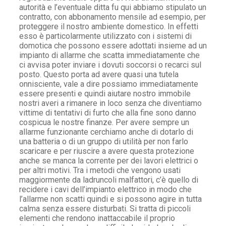
autorità e l’eventuale ditta fu qui abbiamo stipulato un
contratto, con abbonamento mensile ad esempio, per
proteggere il nostro ambiente domestico. In effetti
esso è particolarmente utilizzato con i sistemi di
domotica che possono essere adottati insieme ad un
impianto di allarme che scatta immediatamente che
ci avvisa poter inviare i dovuti soccorsi o recarci sul
posto. Questo porta ad avere quasi una tutela
onnisciente, vale a dire possiamo immediatamente
essere presenti e quindi aiutare nostro immobile
nostri averi a rimanere in loco senza che diventiamo
vittime di tentativi di furto che alla fine sono danno
cospicua le nostre finanze. Per avere sempre un
allarme funzionante cerchiamo anche di dotarlo di
una batteria o di un gruppo di utilità per non farlo
scaricare e per riuscire a avere questa protezione
anche se manca la corrente per dei lavori elettrici o
per altri motivi. Tra i metodi che vengono usati
maggiormente da ladruncoli malfattori, c’è quello di
recidere i cavi dell’impianto elettrico in modo che
l’allarme non scatti quindi e si possono agire in tutta
calma senza essere disturbati. Si tratta di piccoli
elementi che rendono inattaccabile il proprio