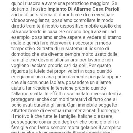
quindi riuscire a avere una protezione maggiore. Se
dotiamo il nostro
Impianto Di Allarme Casa Parioli
anche di un sistema di domotica e di un eventuale
videosorveglianza, possiamo controllare in modo
diretto tramite il nostro dispositivo mobile quello che
sta accadendo in casa. Se ci sono degli anziani, ad
esempio, possiamo anche sapere e vedere si stanno
male e quindi fare intervenire i soccorsi in modo
tempestivo. Si tratta di un sistema utilissimo di
domotica che sta diventa sempre molto usato dalle
famiglie che devono allontanarsi per lavoro e non
vogliono lasciare proprio cari da soli. Per quanto
riguarda la tutela dei propri valori in casa, quando
eseguiamo una casa particolarmente pregiata oppure
che sia comunque isolata, possedere un allarme
aiuta a far ricadere la tensione proprio quando
l’allarme scatta. In effetti esso aiutato diversi utenti a
proteggersi anche con molti tentativi di furto che si
sono avuti durante gli anni. Ogni immobile soggetto
all’attenzione di eventuali malintenzionati fuorilegge.
Il motivo è che tutte le famiglie, italiane o essere,
posseggono comunque degli ori che sono gioielli di
famiglia che fanno sempre molta gola per il semplice