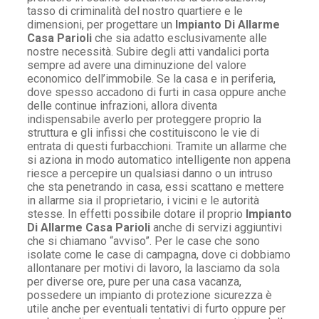
tasso di criminalità del nostro quartiere e le
dimensioni, per progettare un
Impianto Di Allarme
Casa Parioli
che sia adatto esclusivamente alle
nostre necessità. Subire degli atti vandalici porta
sempre ad avere una diminuzione del valore
economico dell’immobile. Se la casa e in periferia,
dove spesso accadono di furti in casa oppure anche
delle continue infrazioni, allora diventa
indispensabile averlo per proteggere proprio la
struttura e gli infissi che costituiscono le vie di
entrata di questi furbacchioni. Tramite un allarme che
si aziona in modo automatico intelligente non appena
riesce a percepire un qualsiasi danno o un intruso
che sta penetrando in casa, essi scattano e mettere
in allarme sia il proprietario, i vicini e le autorità
stesse. In effetti possibile dotare il proprio
Impianto
Di Allarme Casa Parioli
anche di servizi aggiuntivi
che si chiamano “avviso”. Per le case che sono
isolate come le case di campagna, dove ci dobbiamo
allontanare per motivi di lavoro, la lasciamo da sola
per diverse ore, pure per una casa vacanza,
possedere un impianto di protezione sicurezza è
utile anche per eventuali tentativi di furto oppure per