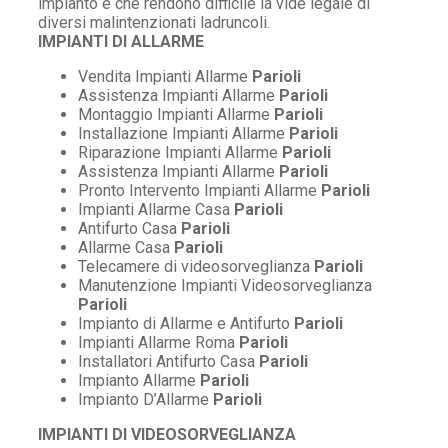
impianto e che rendono difficile la vide legale di
diversi malintenzionati ladruncoli.
IMPIANTI DI ALLARME
Vendita Impianti Allarme
Parioli
Assistenza Impianti Allarme
Parioli
Montaggio Impianti Allarme
Parioli
Installazione Impianti Allarme
Parioli
Riparazione Impianti Allarme
Parioli
Assistenza Impianti Allarme
Parioli
Pronto Intervento Impianti Allarme
Parioli
Impianti Allarme Casa
Parioli
Antifurto Casa
Parioli
Allarme Casa
Parioli
Telecamere di videosorveglianza
Parioli
Manutenzione Impianti Videosorveglianza
Parioli
Impianto di Allarme e Antifurto
Parioli
Impianti Allarme Roma
Parioli
Installatori Antifurto Casa
Parioli
Impianto Allarme
Parioli
Impianto D’Allarme
Parioli
IMPIANTI DI VIDEOSORVEGLIANZA