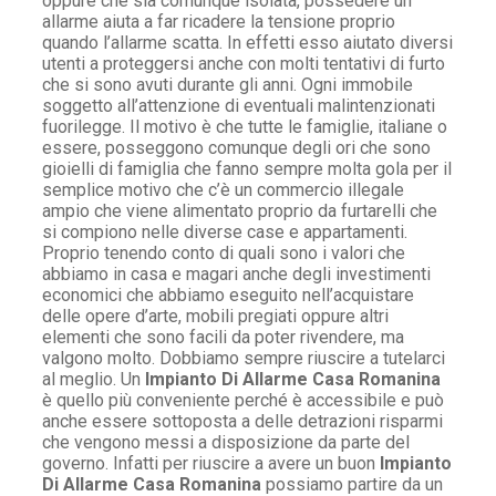
oppure che sia comunque isolata, possedere un
allarme aiuta a far ricadere la tensione proprio
quando l’allarme scatta. In effetti esso aiutato diversi
utenti a proteggersi anche con molti tentativi di furto
che si sono avuti durante gli anni. Ogni immobile
soggetto all’attenzione di eventuali malintenzionati
fuorilegge. Il motivo è che tutte le famiglie, italiane o
essere, posseggono comunque degli ori che sono
gioielli di famiglia che fanno sempre molta gola per il
semplice motivo che c’è un commercio illegale
ampio che viene alimentato proprio da furtarelli che
si compiono nelle diverse case e appartamenti.
Proprio tenendo conto di quali sono i valori che
abbiamo in casa e magari anche degli investimenti
economici che abbiamo eseguito nell’acquistare
delle opere d’arte, mobili pregiati oppure altri
elementi che sono facili da poter rivendere, ma
valgono molto. Dobbiamo sempre riuscire a tutelarci
al meglio. Un
Impianto Di Allarme Casa Romanina
è quello più conveniente perché è accessibile e può
anche essere sottoposta a delle detrazioni risparmi
che vengono messi a disposizione da parte del
governo. Infatti per riuscire a avere un buon
Impianto
Di Allarme Casa Romanina
possiamo partire da un