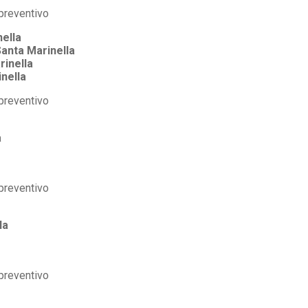
ella
anta Marinella
rinella
nella
a
la