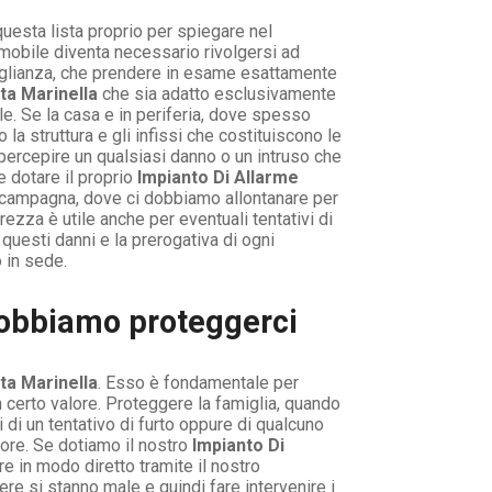
uesta lista proprio per spiegare nel
mmobile diventa necessario rivolgersi ad
veglianza, che prendere in esame esattamente
ta Marinella
che sia adatto esclusivamente
e. Se la casa e in periferia, dove spesso
la struttura e gli infissi che costituiscono le
 percepire un qualsiasi danno o un intruso che
e dotare il proprio
Impianto Di Allarme
i campagna, dove ci dobbiamo allontanare per
ezza è utile anche per eventuali tentativi di
uesti danni e la prerogativa di ogni
 in sede.
dobbiamo proteggerci
ta Marinella
. Esso è fondamentale per
 certo valore. Proteggere la famiglia, quando
di un tentativo di furto oppure di qualcuno
ore. Se dotiamo il nostro
Impianto Di
 in modo diretto tramite il nostro
e si stanno male e quindi fare intervenire i