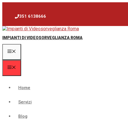
Vai
al
contenuto
351 6138666
IMPIANTI DI VIDEOSORVEGLIANZA ROMA
Menu
Menu
Home
Servizi
Blog