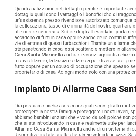
Quindi analizziamo nel dettaglio perché è importante ave
dettaglio quali sono i vantaggi e i benefici che si traggo
un’assistenza presso rivenditore autorizzato comunque pr
la collocazione, tasso di criminalità del nostro quartiere 
alle nostre necessità. Subire degli atti vandalici porta 
accadono di furti in casa oppure anche delle continue infra
vie di entrata di questi furbacchioni. Tramite un allarme 
sta penetrando in casa, essi scattano e mettere in allarme si
Casa Santa Marinella
anche di servizi aggiuntivi che si
motivi di lavoro, la lasciamo da sola per diverse ore, pur
furto oppure per un abuso di occupazione che spesso senti
proprietario di casa. Ad ogni modo solo con una protezio
Impianto Di Allarme Casa San
Ora possiamo anche a visionare quali sono gli altri motiv
proteggere la nostra famiglia proteggere i nostri averi, s
abbiamo bambini anziani che vivono da soli poiché non pos
che si sta introducendo in casa e realmente utile per lan
Allarme Casa Santa Marinella
anche di un sistema di do
dispositivo mobile quello che sta accadendo in casa. Se 