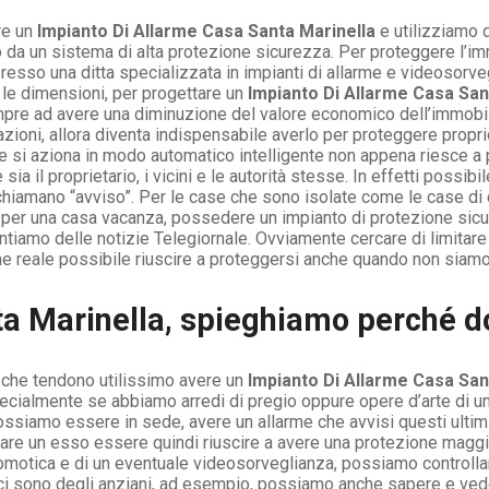
re un
Impianto Di Allarme Casa Santa Marinella
e utilizziamo q
no da un sistema di alta protezione sicurezza. Per proteggere l’i
esso una ditta specializzata in impianti di allarme e videosor
e le dimensioni, per progettare un
Impianto Di Allarme Casa San
sempre ad avere una diminuzione del valore economico dell’immobil
zioni, allora diventa indispensabile averlo per proteggere proprio 
che si aziona in modo automatico intelligente non appena riesce a
a il proprietario, i vicini e le autorità stesse. In effetti possibil
 chiamano “avviso”. Per le case che sono isolate come le case d
e per una casa vacanza, possedere un impianto di protezione sicur
amo delle notizie Telegiornale. Ovviamente cercare di limitare q
ne reale possibile riuscire a proteggersi anche quando non siamo
ta Marinella, spieghiamo perché 
i che tendono utilissimo avere un
Impianto Di Allarme Casa San
pecialmente se abbiamo arredi di pregio oppure opere d’arte di un
siamo essere in sede, avere un allarme che avvisi questi ultimi 
ciare un esso essere quindi riuscire a avere una protezione maggi
motica e di un eventuale videosorveglianza, possiamo controllare
ci sono degli anziani, ad esempio, possiamo anche sapere e veder