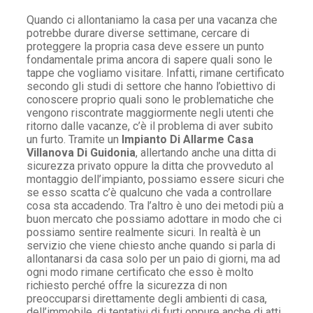
Quando ci allontaniamo la casa per una vacanza che
potrebbe durare diverse settimane, cercare di
proteggere la propria casa deve essere un punto
fondamentale prima ancora di sapere quali sono le
tappe che vogliamo visitare. Infatti, rimane certificato
secondo gli studi di settore che hanno l’obiettivo di
conoscere proprio quali sono le problematiche che
vengono riscontrate maggiormente negli utenti che
ritorno dalle vacanze, c’è il problema di aver subito
un furto. Tramite un
Impianto Di Allarme Casa
Villanova Di Guidonia
, allertando anche una ditta di
sicurezza privato oppure la ditta che provveduto al
montaggio dell’impianto, possiamo essere sicuri che
se esso scatta c’è qualcuno che vada a controllare
cosa sta accadendo. Tra l’altro è uno dei metodi più a
buon mercato che possiamo adottare in modo che ci
possiamo sentire realmente sicuri. In realtà è un
servizio che viene chiesto anche quando si parla di
allontanarsi da casa solo per un paio di giorni, ma ad
ogni modo rimane certificato che esso è molto
richiesto perché offre la sicurezza di non
preoccuparsi direttamente degli ambienti di casa,
dell’immobile, di tentativi di furti oppure anche di atti