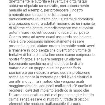
direttamente le autorità e l’eventuale ditta fu qui
abbiamo stipulato un contratto, con abbonamento
mensile ad esempio, per proteggere il nostro
ambiente domestico. In effetti esso è
particolarmente utilizzato con i sistemi di domotica
che possono essere adottati insieme ad un impianto
di allarme che scatta immediatamente che ci avvisa
poter inviare i dovuti soccorsi o recarci sul posto.
Questo porta ad avere quasi una tutela onnisciente,
vale a dire possiamo immediatamente essere
presenti e quindi aiutare nostro immobile nostri averi
a rimanere in loco senza che diventiamo vittime di
tentativi di furto che alla fine sono danno cospicua le
nostre finanze. Per avere sempre un allarme
funzionante cerchiamo anche di dotarlo di una
batteria o di un gruppo di utilità per non farlo
scaricare e per riuscire a avere questa protezione
anche se manca la corrente per dei lavori elettrici o
per altri motivi. Tra i metodi che vengono usati
maggiormente da ladruncoli malfattori, c’è quello di
recidere i cavi dell’impianto elettrico in modo che
l’allarme non scatti quindi e si possono agire in tutta
calma senza essere disturbati. Si tratta di piccoli
elementi che rendono inattaccabile il proprio