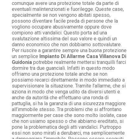
comunque avere una protezione totale da parte di
eventuali malintenzionati e fuorilegge. Queste case,
specialmente se non vengono abitati spesso,
possono diventare facile preda di persone che la
vogliono occupare abusivamente oppure dove
compiono atti vandalici. Questo porta ad una
svalutazione altissima del suo valore e quindi un
danno economico che non dobbiamo sottovalutare.
Per riuscire a garantire sempre una buona protezione
un semplice
Impianto Di Allarme Casa Villanova Di
Guidonia
potrebbe realmente mettersi tranquilli farci
dormire tra due guanciali. Infatti in questo modo
offriamo una protezione totale anche se non
possiamo recarci direttamente in modo immediato a
supervisionare la situazione. Tramite l’allarme, che si
aziona in modo che venga udito da diversi utenti e
anche da autorità che effettuano una ronda di
pattuglia, si ha la garanzia di una sicurezza maggiore
all’immobile stesso. Tra problemi che si affrontano
maggiormente per case che sono molto isolate, case
che non usiamo spesso o che abbiamo ereditato, si
pone la problematica degli atti vandalici. Purtroppo
essi non sono mirati a derubarci, ma semplicemente
a danneggiare l’immobile. Possono essere eseguiti