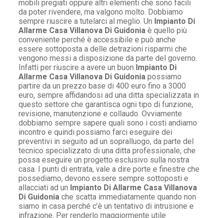
mobili pregiati oppure altri elementi che sono facili
da poter rivendere, ma valgono molto. Dobbiamo
sempre riuscire a tutelarci al meglio. Un
Impianto Di
Allarme Casa Villanova Di Guidonia
è quello più
conveniente perché è accessibile e può anche
essere sottoposta a delle detrazioni risparmi che
vengono messi a disposizione da parte del governo.
Infatti per riuscire a avere un buon
Impianto Di
Allarme Casa Villanova Di Guidonia
possiamo
partire da un prezzo base di 400 euro fino a 3000
euro, sempre affidandosi ad una ditta specializzata in
questo settore che garantisca ogni tipo di funzione,
revisione, manutenzione e collaudo. Ovviamente
dobbiamo sempre sapere quali sono i costi andiamo
incontro e quindi possiamo farci eseguire dei
preventivi in seguito ad un sopralluogo, da parte del
tecnico specializzato di una ditta professionale, che
possa eseguire un progetto esclusivo sulla nostra
casa. I punti di entrata, vale a dire porte e finestre che
possediamo, devono essere sempre sottoposti e
allacciati ad un
Impianto Di Allarme Casa Villanova
Di Guidonia
che scatta immediatamente quando non
siamo in casa perché c’è un tentativo di intrusione e
infrazione. Per renderlo maggiormente utile