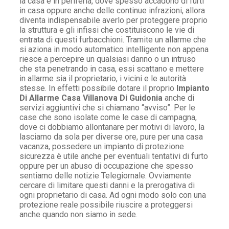
la casa e in periferia, dove spesso accadono di furti
in casa oppure anche delle continue infrazioni, allora
diventa indispensabile averlo per proteggere proprio
la struttura e gli infissi che costituiscono le vie di
entrata di questi furbacchioni. Tramite un allarme che
si aziona in modo automatico intelligente non appena
riesce a percepire un qualsiasi danno o un intruso
che sta penetrando in casa, essi scattano e mettere
in allarme sia il proprietario, i vicini e le autorità
stesse. In effetti possibile dotare il proprio
Impianto
Di Allarme Casa Villanova Di Guidonia
anche di
servizi aggiuntivi che si chiamano “avviso”. Per le
case che sono isolate come le case di campagna,
dove ci dobbiamo allontanare per motivi di lavoro, la
lasciamo da sola per diverse ore, pure per una casa
vacanza, possedere un impianto di protezione
sicurezza è utile anche per eventuali tentativi di furto
oppure per un abuso di occupazione che spesso
sentiamo delle notizie Telegiornale. Ovviamente
cercare di limitare questi danni e la prerogativa di
ogni proprietario di casa. Ad ogni modo solo con una
protezione reale possibile riuscire a proteggersi
anche quando non siamo in sede.