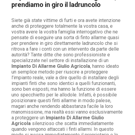
prendiamo in giro il ladruncolo
Siete già state vittime di furti e ora avete intenzione
anche di proteggere totalmente la vostra casa, e
vostra avere la vostra famiglia interrogativo che ne
pensate di eseguire una sorta di finto allarme quasi
per prendere in giro direttamente ladruncolo che si
ritrova a fare i conti con un intervento da parte delle
autorità? Tante ditte che sono professioniste e
specializzate nel settore di installazione di un
Impianto Di Allarme Giulio Agricola
, hanno ideato
un semplice metodo per riuscire a proteggere
l’impianto reale, vale a dire quello di installare degli
impianti finti che sono identici a quelli funzionanti,
sono ben esposti, ma hanno la funzione di essere
uno specchietto per le allodole. Infatti, è possibile
posizionare questi finti allarme in modo palese,
magari anche rendendo abbastanza facile la loro
manomissione, ma realtà essi vanno esclusivamente
a proteggere un
Impianto Di Allarme Giulio
Agricola
silenzioso che scatta immediatamente
quando vengono attaccati i finti allarmi. In questo
modo si avvisa immediatamente il proprietario e le