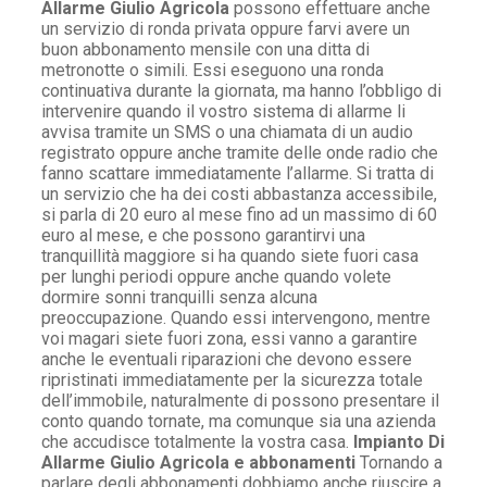
Allarme Giulio Agricola
possono effettuare anche
un servizio di ronda privata oppure farvi avere un
buon abbonamento mensile con una ditta di
metronotte o simili. Essi eseguono una ronda
continuativa durante la giornata, ma hanno l’obbligo di
intervenire quando il vostro sistema di allarme li
avvisa tramite un SMS o una chiamata di un audio
registrato oppure anche tramite delle onde radio che
fanno scattare immediatamente l’allarme. Si tratta di
un servizio che ha dei costi abbastanza accessibile,
si parla di 20 euro al mese fino ad un massimo di 60
euro al mese, e che possono garantirvi una
tranquillità maggiore si ha quando siete fuori casa
per lunghi periodi oppure anche quando volete
dormire sonni tranquilli senza alcuna
preoccupazione. Quando essi intervengono, mentre
voi magari siete fuori zona, essi vanno a garantire
anche le eventuali riparazioni che devono essere
ripristinati immediatamente per la sicurezza totale
dell’immobile, naturalmente di possono presentare il
conto quando tornate, ma comunque sia una azienda
che accudisce totalmente la vostra casa.
Impianto Di
Allarme Giulio Agricola e abbonamenti
Tornando a
parlare degli abbonamenti dobbiamo anche riuscire a