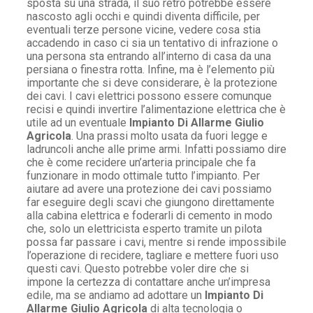
sposta su una strada, il suo retro potrebbe essere
nascosto agli occhi e quindi diventa difficile, per
eventuali terze persone vicine, vedere cosa stia
accadendo in caso ci sia un tentativo di infrazione o
una persona sta entrando all’interno di casa da una
persiana o finestra rotta. Infine, ma è l’elemento più
importante che si deve considerare, è la protezione
dei cavi. I cavi elettrici possono essere comunque
recisi e quindi invertire l’alimentazione elettrica che è
utile ad un eventuale
Impianto Di Allarme Giulio
Agricola
. Una prassi molto usata da fuori legge e
ladruncoli anche alle prime armi. Infatti possiamo dire
che è come recidere un’arteria principale che fa
funzionare in modo ottimale tutto l’impianto. Per
aiutare ad avere una protezione dei cavi possiamo
far eseguire degli scavi che giungono direttamente
alla cabina elettrica e foderarli di cemento in modo
che, solo un elettricista esperto tramite un pilota
possa far passare i cavi, mentre si rende impossibile
l’operazione di recidere, tagliare e mettere fuori uso
questi cavi. Questo potrebbe voler dire che si
impone la certezza di contattare anche un’impresa
edile, ma se andiamo ad adottare un
Impianto Di
Allarme Giulio Agricola
di alta tecnologia o