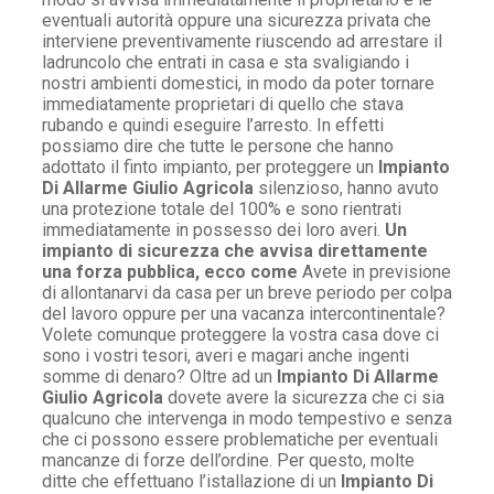
eventuali autorità oppure una sicurezza privata che
interviene preventivamente riuscendo ad arrestare il
ladruncolo che entrati in casa e sta svaligiando i
nostri ambienti domestici, in modo da poter tornare
immediatamente proprietari di quello che stava
rubando e quindi eseguire l’arresto. In effetti
possiamo dire che tutte le persone che hanno
adottato il finto impianto, per proteggere un
Impianto
Di Allarme Giulio Agricola
silenzioso, hanno avuto
una protezione totale del 100% e sono rientrati
immediatamente in possesso dei loro averi.
Un
impianto di sicurezza che avvisa direttamente
una forza pubblica, ecco come
Avete in previsione
di allontanarvi da casa per un breve periodo per colpa
del lavoro oppure per una vacanza intercontinentale?
Volete comunque proteggere la vostra casa dove ci
sono i vostri tesori, averi e magari anche ingenti
somme di denaro? Oltre ad un
Impianto Di Allarme
Giulio Agricola
dovete avere la sicurezza che ci sia
qualcuno che intervenga in modo tempestivo e senza
che ci possono essere problematiche per eventuali
mancanze di forze dell’ordine. Per questo, molte
ditte che effettuano l’istallazione di un
Impianto Di