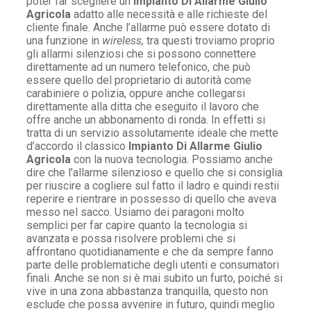
poter far scegliere un
Impianto Di Allarme Giulio
Agricola
adatto alle necessità e alle richieste del
cliente finale. Anche l’allarme può essere dotato di
una funzione in
wireless,
tra questi troviamo proprio
gli allarmi silenziosi che si possono connettere
direttamente ad un numero telefonico, che può
essere quello del proprietario di autorità come
carabiniere o polizia, oppure anche collegarsi
direttamente alla ditta che eseguito il lavoro che
offre anche un abbonamento di ronda. In effetti si
tratta di un servizio assolutamente ideale che mette
d’accordo il classico
Impianto Di Allarme Giulio
Agricola
con la nuova tecnologia. Possiamo anche
dire che l’allarme silenzioso e quello che si consiglia
per riuscire a cogliere sul fatto il ladro e quindi restii
reperire e rientrare in possesso di quello che aveva
messo nel sacco. Usiamo dei paragoni molto
semplici per far capire quanto la tecnologia si
avanzata e possa risolvere problemi che si
affrontano quotidianamente e che da sempre fanno
parte delle problematiche degli utenti e consumatori
finali. Anche se non si è mai subito un furto, poiché si
vive in una zona abbastanza tranquilla, questo non
esclude che possa avvenire in futuro, quindi meglio