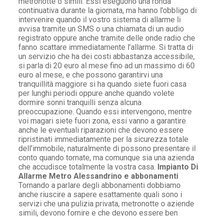
metronotte o simili. Essi eseguono una ronda
continuativa durante la giornata, ma hanno l’obbligo di
intervenire quando il vostro sistema di allarme li
avvisa tramite un SMS o una chiamata di un audio
registrato oppure anche tramite delle onde radio che
fanno scattare immediatamente l’allarme. Si tratta di
un servizio che ha dei costi abbastanza accessibile,
si parla di 20 euro al mese fino ad un massimo di 60
euro al mese, e che possono garantirvi una
tranquillità maggiore si ha quando siete fuori casa
per lunghi periodi oppure anche quando volete
dormire sonni tranquilli senza alcuna
preoccupazione. Quando essi intervengono, mentre
voi magari siete fuori zona, essi vanno a garantire
anche le eventuali riparazioni che devono essere
ripristinati immediatamente per la sicurezza totale
dell’immobile, naturalmente di possono presentare il
conto quando tornate, ma comunque sia una azienda
che accudisce totalmente la vostra casa.
Impianto Di
Allarme Metro Alessandrino e abbonamenti
Tornando a parlare degli abbonamenti dobbiamo
anche riuscire a sapere esattamente quali sono i
servizi che una pulizia privata, metronotte o aziende
simili, devono fornire e che devono essere ben