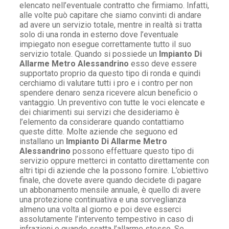
elencato nell’eventuale contratto che firmiamo. Infatti,
alle volte può capitare che siamo convinti di andare
ad avere un servizio totale, mentre in realtà si tratta
solo di una ronda in esterno dove l’eventuale
impiegato non esegue correttamente tutto il suo
servizio totale. Quando si possiede un
Impianto Di
Allarme Metro Alessandrino
esso deve essere
supportato proprio da questo tipo di ronda e quindi
cerchiamo di valutare tutti i pro e i contro per non
spendere denaro senza ricevere alcun beneficio o
vantaggio. Un preventivo con tutte le voci elencate e
dei chiarimenti sui servizi che desideriamo è
l’elemento da considerare quando contattiamo
queste ditte. Molte aziende che seguono ed
installano un
Impianto Di Allarme Metro
Alessandrino
possono effettuare questo tipo di
servizio oppure metterci in contatto direttamente con
altri tipi di aziende che la possono fornire. L’obiettivo
finale, che dovete avere quando decidete di pagare
un abbonamento mensile annuale, è quello di avere
una protezione continuativa e una sorveglianza
almeno una volta al giorno e poi deve esserci
assolutamente l’intervento tempestivo in caso di
infrazioni o quando scatta l’allarme stesso. Se