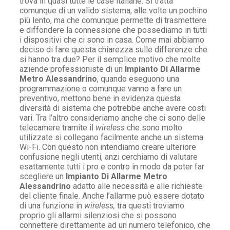
trova in quasi tutte le case italiane. Si tratta
comunque di un valido sistema, alle volte un pochino
più lento, ma che comunque permette di trasmettere
e diffondere la connessione che possediamo in tutti
i dispositivi che ci sono in casa. Come mai abbiamo
deciso di fare questa chiarezza sulle differenze che
si hanno tra due? Per il semplice motivo che molte
aziende professioniste di un
Impianto Di Allarme
Metro Alessandrino
, quando eseguono una
programmazione o comunque vanno a fare un
preventivo, mettono bene in evidenza questa
diversità di sistema che potrebbe anche avere costi
vari. Tra l’altro consideriamo anche che ci sono delle
telecamere tramite il
wireless
che sono molto
utilizzate si collegano facilmente anche un sistema
Wi-Fi. Con questo non intendiamo creare ulteriore
confusione negli utenti, anzi cerchiamo di valutare
esattamente tutti i pro e contro in modo da poter far
scegliere un
Impianto Di Allarme Metro
Alessandrino
adatto alle necessità e alle richieste
del cliente finale. Anche l’allarme può essere dotato
di una funzione in
wireless,
tra questi troviamo
proprio gli allarmi silenziosi che si possono
connettere direttamente ad un numero telefonico, che