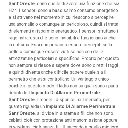
Sant’Oreste
, sono quelle di avere una funzione che sia
H24. I sensori sono a bassissimo consumo energetico
e si attivano nel momento in cui riescono a percepire
una anomalia o comunque un pericoloso, quindi si tratta
di elementi a risparmio energetico. I sensori sfruttano i
raggi infrarossi che sono invisibili e funzionano anche
in notturna. Essi non possono essere percepiti sulla
pelle o comunque essere visti se non con delle
attrezzature particolari e specifiche. Proprio per questo
non sempre si riesce a sapere dove sono diretti i raggi
e quindi diventa anche difficile sapere quale sia il
perimetro che essi controllano. Un vantaggio unico
poiché in questo modo il ladro non sa quali sono i punti
deboli dell’
Impianto Di Allarme Perimetrale
Sant’Oreste.
I modelli disponibili sul mercato, per
quanto riguarda un
Impianto Di Allarme Perimetrale
Sant’Oreste
, si divide in sistema a fili che non sono
cablati, cioè con protezione anti manomissione oppure
in wireless, cioè senza fili. Il secondo è quello migliore