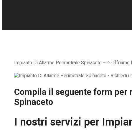
Impianto Di Allarme Perimetrale Spinaceto – ⭐ Offriamo la 
Compila il seguente form per r
Spinaceto
I nostri servizi per
Impian