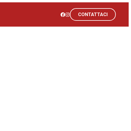
CONTATTACI