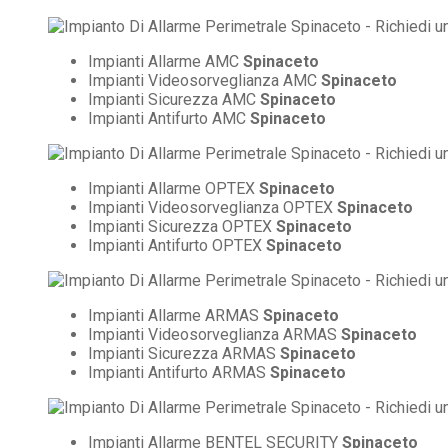
Impianti Allarme AMC
Spinaceto
Impianti Videosorveglianza AMC
Spinaceto
Impianti Sicurezza AMC
Spinaceto
Impianti Antifurto AMC
Spinaceto
Impianti Allarme OPTEX
Spinaceto
Impianti Videosorveglianza OPTEX
Spinaceto
Impianti Sicurezza OPTEX
Spinaceto
Impianti Antifurto OPTEX
Spinaceto
Impianti Allarme ARMAS
Spinaceto
Impianti Videosorveglianza ARMAS
Spinaceto
Impianti Sicurezza ARMAS
Spinaceto
Impianti Antifurto ARMAS
Spinaceto
Impianti Allarme BENTEL SECURITY
Spinaceto