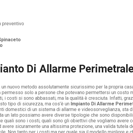
Spinaceto
to
ianto Di Allarme Perimetral
 un nuovo metodo assolutamente sicurissimo per la propria casa
a permesso solo a persone che potevano permettersi un costo mol
ti, i costi si sono abbassati, ma la qualità è cresciuta. Infatti, g
sto tipo di sicurezza, ma cos’è un
Impianto Di Allarme Perime
enti domestici di un sistema di allarme e videosorveglianza, sta
da un lato possiamo avere diverse tipologie che sono disponibil
li sono i costi, quali sono gli obiettivi che vogliamo avere con 
 ad avere sicuramente una altissima protezione, una valida tutela
ficile. Non tanto per i costi ma per quale sia il modello migliore 