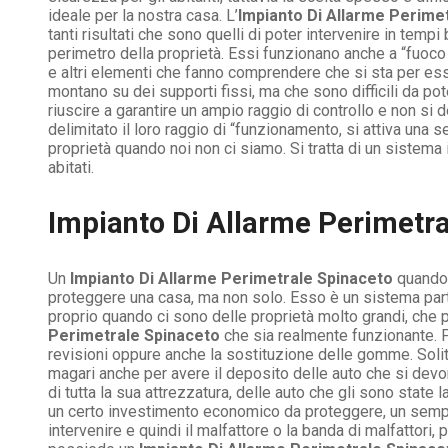
ideale per la nostra casa. L’
Impianto Di Allarme Perime
tanti risultati che sono quelli di poter intervenire in temp
perimetro della proprietà. Essi funzionano anche a “fuoco 
e altri elementi che fanno comprendere che si sta per esser
montano su dei supporti fissi, ma che sono difficili da pot
riuscire a garantire un ampio raggio di controllo e non 
delimitato il loro raggio di “funzionamento, si attiva una 
proprietà quando noi non ci siamo. Si tratta di un sistema
abitati.
Impianto Di Allarme Perimetra
Un
Impianto Di Allarme Perimetrale Spinaceto
quando 
proteggere una casa, ma non solo. Esso è un sistema parti
proprio quando ci sono delle proprietà molto grandi, che p
Perimetrale Spinaceto
che sia realmente funzionante. 
revisioni oppure anche la sostituzione delle gomme. Soli
magari anche per avere il deposito delle auto che si devon
di tutta la sua attrezzatura, delle auto che gli sono state 
un certo investimento economico da proteggere, un semplic
intervenire e quindi il malfattore o la banda di malfatt