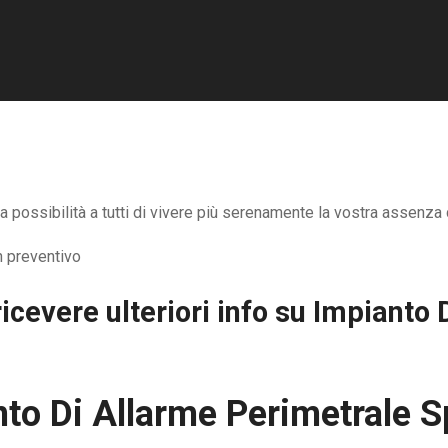
possibilità a tutti di vivere più serenamente la vostra assenza d
icevere ulteriori info su
Impianto 
to Di Allarme Perimetrale S