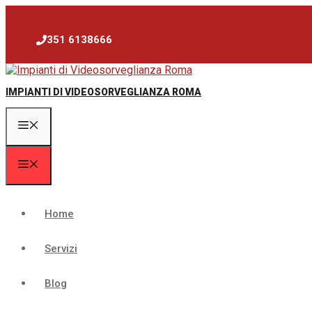
Vai
al
contenuto
351 6138666
IMPIANTI DI VIDEOSORVEGLIANZA ROMA
Menu
Menu
Home
Servizi
Blog