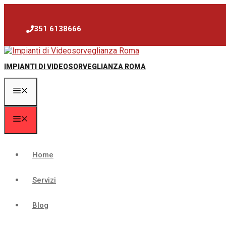
Vai
al
contenuto
351 6138666
IMPIANTI DI VIDEOSORVEGLIANZA ROMA
Menu
Menu
Home
Servizi
Blog