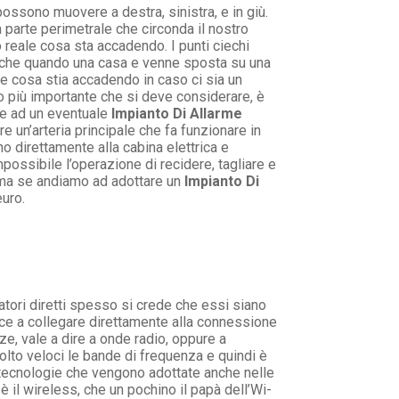
possono muovere a destra, sinistra, e in giù.
 parte perimetrale che circonda il nostro
reale cosa sta accadendo. I punti ciechi
re che quando una casa e venne sposta su una
ere cosa stia accadendo in caso ci sia un
nto più importante che si deve considerare, è
le ad un eventuale
Impianto Di Allarme
e un’arteria principale che fa funzionare in
o direttamente alla cabina elettrica e
possibile l’operazione di recidere, tagliare e
, ma se andiamo ad adottare un
Impianto Di
euro.
tori diretti spesso si crede che essi siano
sce a collegare direttamente alla connessione
e, vale a dire a onde radio, oppure a
lto veloci le bande di frequenza e quindi è
tecnologie che vengono adottate anche nelle
 è il wireless, che un pochino il papà dell’Wi-