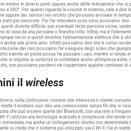
che mirano in diversi punti oppure anche delle telecamere che si 
a 360°. Per quanto riguarda la visione in esterno, vale a dire la
re oppure dei sensori nel recinto che possono avvisare in tempo 
re le parti più nascoste. Per far intendere cosa sono possiamo di
 quindi diventa difficile, per eventuali terze persone vicine, ved
rno di casa da una persiana o finestra rotta. Infine, ma è l’eleme
unque recisi e quindi invertire l’alimentazione elettrica che è uti
li anche alle prime armi. Infatti possiamo dire che è come recider
protezione dei cavi possiamo far eseguire degli scavi che giungon
rto tramite un pilota possa far passare i cavi, mentre si rende im
e che si impone la certezza di contattare anche un’impresa edile
osto, non possiamo perderci né risparmiare qualche centinaio di 
ini il
wireless
versi, nella confusione comune che interessa il cliente consuma
realtà il
wireless
vuol dire una connessione senza fili che si rie
ata che può essere quella del Bluetooth, con una rete a frequenz
 Wi-Fi utilizza una tecnologia avanzata è complessa che rende mo
e immediata, ma anche un collegamento diretto con determinate 
te si creda che il sistema più utilizzato sia il Wi-Fi fai in realtà