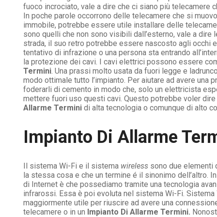
fuoco incrociato, vale a dire che ci siano più telecamere 
In poche parole occorrono delle telecamere che si muovono 
immobile, potrebbe essere utile installare delle telecame
sono quelli che non sono visibili dall’esterno, vale a di
strada, il suo retro potrebbe essere nascosto agli occhi e
tentativo di infrazione o una persona sta entrando all’inte
la protezione dei cavi. I cavi elettrici possono essere com
Termini
. Una prassi molto usata da fuori legge e ladrunco
modo ottimale tutto l’impianto. Per aiutare ad avere una 
foderarli di cemento in modo che, solo un elettricista espe
mettere fuori uso questi cavi. Questo potrebbe voler dir
Allarme Termini
di alta tecnologia o comunque di alto c
Impianto Di Allarme Term
Il sistema Wi-Fi e il sistema
wireless
sono due elementi di
la stessa cosa e che un termine é il sinonimo dell’altro. In 
di Internet è che possediamo tramite una tecnologia avanz
infrarossi. Essa è poi evoluta nel sistema Wi-Fi. Sistema
maggiormente utile per riuscire ad avere una connession
telecamere o in un
Impianto Di Allarme Termini.
Nonostan