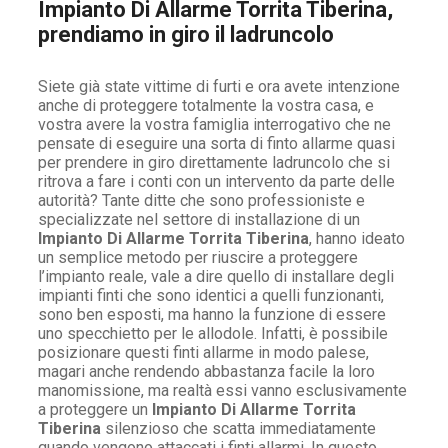
Impianto Di Allarme Torrita Tiberina,
prendiamo in giro il ladruncolo
Siete già state vittime di furti e ora avete intenzione
anche di proteggere totalmente la vostra casa, e
vostra avere la vostra famiglia interrogativo che ne
pensate di eseguire una sorta di finto allarme quasi
per prendere in giro direttamente ladruncolo che si
ritrova a fare i conti con un intervento da parte delle
autorità? Tante ditte che sono professioniste e
specializzate nel settore di installazione di un
Impianto Di Allarme Torrita Tiberina
, hanno ideato
un semplice metodo per riuscire a proteggere
l’impianto reale, vale a dire quello di installare degli
impianti finti che sono identici a quelli funzionanti,
sono ben esposti, ma hanno la funzione di essere
uno specchietto per le allodole. Infatti, è possibile
posizionare questi finti allarme in modo palese,
magari anche rendendo abbastanza facile la loro
manomissione, ma realtà essi vanno esclusivamente
a proteggere un
Impianto Di Allarme Torrita
Tiberina
silenzioso che scatta immediatamente
quando vengono attaccati i finti allarmi. In questo