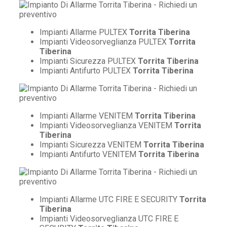
Impianti Allarme PULTEX
Torrita Tiberina
Impianti Videosorveglianza PULTEX
Torrita
Tiberina
Impianti Sicurezza PULTEX
Torrita Tiberina
Impianti Antifurto PULTEX
Torrita Tiberina
Impianti Allarme VENITEM
Torrita Tiberina
Impianti Videosorveglianza VENITEM
Torrita
Tiberina
Impianti Sicurezza VENITEM
Torrita Tiberina
Impianti Antifurto VENITEM
Torrita Tiberina
Impianti Allarme UTC FIRE E SECURITY
Torrita
Tiberina
Impianti Videosorveglianza UTC FIRE E