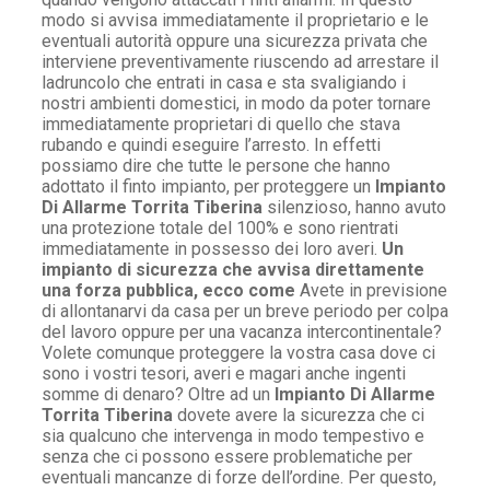
modo si avvisa immediatamente il proprietario e le
eventuali autorità oppure una sicurezza privata che
interviene preventivamente riuscendo ad arrestare il
ladruncolo che entrati in casa e sta svaligiando i
nostri ambienti domestici, in modo da poter tornare
immediatamente proprietari di quello che stava
rubando e quindi eseguire l’arresto. In effetti
possiamo dire che tutte le persone che hanno
adottato il finto impianto, per proteggere un
Impianto
Di Allarme Torrita Tiberina
silenzioso, hanno avuto
una protezione totale del 100% e sono rientrati
immediatamente in possesso dei loro averi.
Un
impianto di sicurezza che avvisa direttamente
una forza pubblica, ecco come
Avete in previsione
di allontanarvi da casa per un breve periodo per colpa
del lavoro oppure per una vacanza intercontinentale?
Volete comunque proteggere la vostra casa dove ci
sono i vostri tesori, averi e magari anche ingenti
somme di denaro? Oltre ad un
Impianto Di Allarme
Torrita Tiberina
dovete avere la sicurezza che ci
sia qualcuno che intervenga in modo tempestivo e
senza che ci possono essere problematiche per
eventuali mancanze di forze dell’ordine. Per questo,