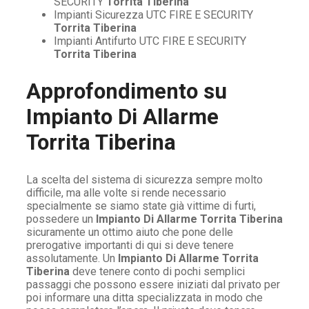
SECURITY
Torrita Tiberina
Impianti Sicurezza UTC FIRE E SECURITY
Torrita Tiberina
Impianti Antifurto UTC FIRE E SECURITY
Torrita Tiberina
Approfondimento su
Impianto Di Allarme
Torrita Tiberina
La scelta del sistema di sicurezza sempre molto
difficile, ma alle volte si rende necessario
specialmente se siamo state già vittime di furti,
possedere un
Impianto Di Allarme Torrita Tiberina
sicuramente un ottimo aiuto che pone delle
prerogative importanti di qui si deve tenere
assolutamente. Un
Impianto Di Allarme Torrita
Tiberina
deve tenere conto di pochi semplici
passaggi che possono essere iniziati dal privato per
poi informare una ditta specializzata in modo che