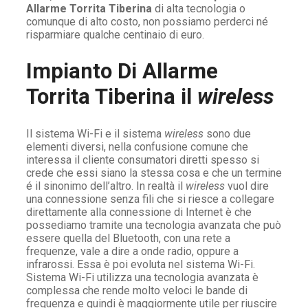
Allarme Torrita Tiberina
di alta tecnologia o
comunque di alto costo, non possiamo perderci né
risparmiare qualche centinaio di euro.
Impianto Di Allarme
Torrita Tiberina il
wireless
Il sistema Wi-Fi e il sistema
wireless
sono due
elementi diversi, nella confusione comune che
interessa il cliente consumatori diretti spesso si
crede che essi siano la stessa cosa e che un termine
é il sinonimo dell’altro. In realtà il
wireless
vuol dire
una connessione senza fili che si riesce a collegare
direttamente alla connessione di Internet è che
possediamo tramite una tecnologia avanzata che può
essere quella del Bluetooth, con una rete a
frequenze, vale a dire a onde radio, oppure a
infrarossi. Essa è poi evoluta nel sistema Wi-Fi.
Sistema Wi-Fi utilizza una tecnologia avanzata è
complessa che rende molto veloci le bande di
frequenza e quindi è maggiormente utile per riuscire