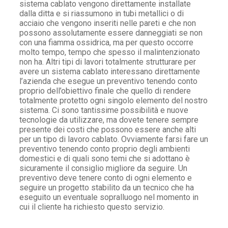
sistema cablato vengono direttamente installate
dalla ditta e si riassumono in tubi metallici o di
acciaio che vengono inseriti nelle pareti e che non
possono assolutamente essere danneggiati se non
con una fiamma ossidrica, ma per questo occorre
molto tempo, tempo che spesso il malintenzionato
non ha. Altri tipi di lavori totalmente strutturare per
avere un sistema cablato interessano direttamente
l’azienda che esegue un preventivo tenendo conto
proprio dell’obiettivo finale che quello di rendere
totalmente protetto ogni singolo elemento del nostro
sistema. Ci sono tantissime possibilità e nuove
tecnologie da utilizzare, ma dovete tenere sempre
presente dei costi che possono essere anche alti
per un tipo di lavoro cablato. Ovviamente farsi fare un
preventivo tenendo conto proprio degli ambienti
domestici e di quali sono temi che si adottano è
sicuramente il consiglio migliore da seguire. Un
preventivo deve tenere conto di ogni elemento e
seguire un progetto stabilito da un tecnico che ha
eseguito un eventuale sopralluogo nel momento in
cui il cliente ha richiesto questo servizio.