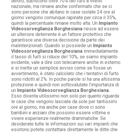
lavoro, subiscono oltre 70% dei furti a livello
nazionale, ma rimane anche confermato che se ci
sono persone che abitano in case isolate 24 ore al
giorno vengono comunque rapinate per circa il 35%,
quindi la percentuale rimane molto alta. Un
Impianto
Videosorveglianza Borghesiana
riesce ad essere
un ulteriore deterrente è un fattore protettivo che
garantisce una diversa decisione da parte dei
malintenzionati. Quando si possiede un
Impianto
Videosorveglianza Borghesiana
immediatamente
il tasso di furti si riduce del 10%, se siamo impianto
evidente, vale a dire con telecamere anche in esterno
e si mette un semplice avviso come se fosse un
avvertimento, è stato calcolato che i tentativi di furto
sono ridotti al 2%. In poche parole si ha una altissima
protezione e quindi non sottovalutate l’importanza di
un
Impianto Videosorveglianza Borghesiana.
Esso diventa utilissimo non solo per quanto riguarda
le case che vengono lasciate da sole per tantissimi
ore al giorno, ma anche per case dove ci sono
bambini e anziani che possono essere vittime e
vivere esperienze realmente drammatiche. Se
desiderate tutte le informazioni sui vari impianti che
esistono potete contattare direttamente le ditte che