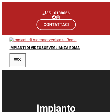
Vai
al
351 6138666
contenuto
CONTATTACI
IMPIANTI DI VIDEOSORVEGLIANZA ROMA
Menu
Impianto