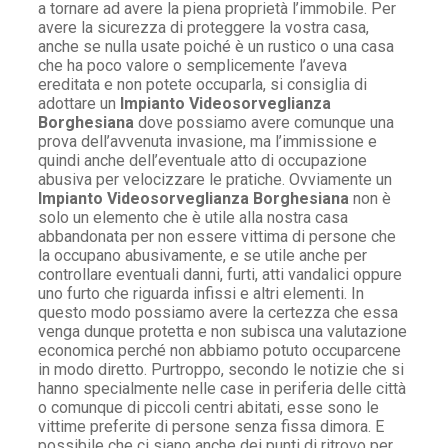
a tornare ad avere la piena proprietà l’immobile. Per
avere la sicurezza di proteggere la vostra casa,
anche se nulla usate poiché è un rustico o una casa
che ha poco valore o semplicemente l’aveva
ereditata e non potete occuparla, si consiglia di
adottare un
Impianto Videosorveglianza
Borghesiana
dove possiamo avere comunque una
prova dell’avvenuta invasione, ma l’immissione e
quindi anche dell’eventuale atto di occupazione
abusiva per velocizzare le pratiche. Ovviamente un
Impianto Videosorveglianza Borghesiana
non è
solo un elemento che è utile alla nostra casa
abbandonata per non essere vittima di persone che
la occupano abusivamente, e se utile anche per
controllare eventuali danni, furti, atti vandalici oppure
uno furto che riguarda infissi e altri elementi. In
questo modo possiamo avere la certezza che essa
venga dunque protetta e non subisca una valutazione
economica perché non abbiamo potuto occuparcene
in modo diretto. Purtroppo, secondo le notizie che si
hanno specialmente nelle case in periferia delle città
o comunque di piccoli centri abitati, esse sono le
vittime preferite di persone senza fissa dimora. E
possibile che ci siano anche dei punti di ritrovo per