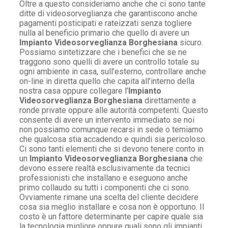
Oltre a questo consideriamo anche che ci sono tante
ditte di videosorveglianza che garantiscono anche
pagamenti posticipati e rateizzati senza togliere
nulla al beneficio primario che quello di avere un
Impianto Videosorveglianza Borghesiana
sicuro.
Possiamo sintetizzare che i benefici che se ne
traggono sono quelli di avere un controllo totale su
ogni ambiente in casa, sull’esterno, controllare anche
on-line in diretta quello che capita all’interno della
nostra casa oppure collegare l’
Impianto
Videosorveglianza Borghesiana
direttamente a
ronde private oppure alle autorità competenti. Questo
consente di avere un intervento immediato se noi
non possiamo comunque recarsi in sede o temiamo
che qualcosa stia accadendo e quindi sia pericoloso.
Ci sono tanti elementi che si devono tenere conto in
un
Impianto Videosorveglianza Borghesiana
che
devono essere realtà esclusivamente da tecnici
professionisti che installano e eseguono anche
primo collaudo su tutti i componenti che ci sono.
Ovviamente rimane una scelta del cliente decidere
cosa sia meglio installare e cosa non è opportuno. Il
costo è un fattore determinante per capire quale sia
la tecnologia migliore oppure quali sono gli impianti