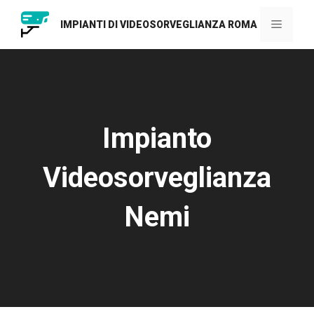
Vai
al
Menu
IMPIANTI DI VIDEOSORVEGLIANZA ROMA
contenuto
Impianto
Videosorveglianza
Nemi