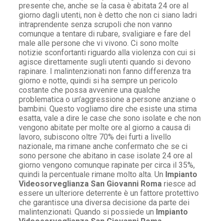
presente che, anche se la casa è abitata 24 ore al
giorno dagli utenti, non è detto che non ci siano ladri
intraprendente senza scrupoli che non vanno
comunque a tentare di rubare, svaligiare e fare del
male alle persone che vi vivono. Ci sono molte
notizie sconfortanti riguardo alla violenza con cui si
agisce direttamente sugli utenti quando si devono
rapinare. I malintenzionati non fanno differenza tra
giorno e notte, quindi si ha sempre un pericolo
costante che possa avvenire una qualche
problematica o un’aggressione a persone anziane o
bambini. Questo vogliamo dire che esiste una stima
esatta, vale a dire le case che sono isolate e che non
vengono abitate per molte ore al giorno a causa di
lavoro, subiscono oltre 70% dei furti a livello
nazionale, ma rimane anche confermato che se ci
sono persone che abitano in case isolate 24 ore al
giorno vengono comunque rapinate per circa il 35%,
quindi la percentuale rimane molto alta. Un
Impianto
Videosorveglianza San Giovanni Roma
riesce ad
essere un ulteriore deterrente è un fattore protettivo
che garantisce una diversa decisione da parte dei
malintenzionati. Quando si possiede un
Impianto