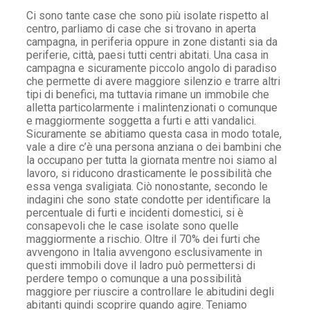
Ci sono tante case che sono più isolate rispetto al
centro, parliamo di case che si trovano in aperta
campagna, in periferia oppure in zone distanti sia da
periferie, città, paesi tutti centri abitati. Una casa in
campagna e sicuramente piccolo angolo di paradiso
che permette di avere maggiore silenzio e trarre altri
tipi di benefici, ma tuttavia rimane un immobile che
alletta particolarmente i malintenzionati o comunque
e maggiormente soggetta a furti e atti vandalici.
Sicuramente se abitiamo questa casa in modo totale,
vale a dire c’è una persona anziana o dei bambini che
la occupano per tutta la giornata mentre noi siamo al
lavoro, si riducono drasticamente le possibilità che
essa venga svaligiata. Ciò nonostante, secondo le
indagini che sono state condotte per identificare la
percentuale di furti e incidenti domestici, si è
consapevoli che le case isolate sono quelle
maggiormente a rischio. Oltre il 70% dei furti che
avvengono in Italia avvengono esclusivamente in
questi immobili dove il ladro può permettersi di
perdere tempo o comunque a una possibilità
maggiore per riuscire a controllare le abitudini degli
abitanti quindi scoprire quando agire. Teniamo