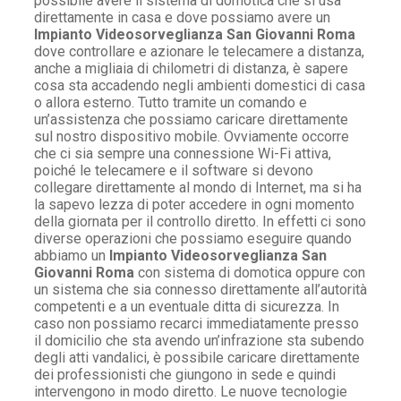
possibile avere il sistema di domotica che si usa
direttamente in casa e dove possiamo avere un
Impianto Videosorveglianza San Giovanni Roma
dove controllare e azionare le telecamere a distanza,
anche a migliaia di chilometri di distanza, è sapere
cosa sta accadendo negli ambienti domestici di casa
o allora esterno. Tutto tramite un comando e
un’assistenza che possiamo caricare direttamente
sul nostro dispositivo mobile. Ovviamente occorre
che ci sia sempre una connessione Wi-Fi attiva,
poiché le telecamere e il software si devono
collegare direttamente al mondo di Internet, ma si ha
la sapevo lezza di poter accedere in ogni momento
della giornata per il controllo diretto. In effetti ci sono
diverse operazioni che possiamo eseguire quando
abbiamo un
Impianto Videosorveglianza San
Giovanni Roma
con sistema di domotica oppure con
un sistema che sia connesso direttamente all’autorità
competenti e a un eventuale ditta di sicurezza. In
caso non possiamo recarci immediatamente presso
il domicilio che sta avendo un’infrazione sta subendo
degli atti vandalici, è possibile caricare direttamente
dei professionisti che giungono in sede e quindi
intervengono in modo diretto. Le nuove tecnologie