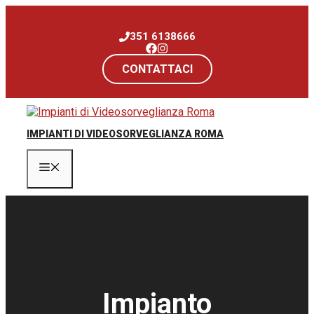
Vai
al
351 6138666
contenuto
CONTATTACI
IMPIANTI DI VIDEOSORVEGLIANZA ROMA
Menu
Impianto