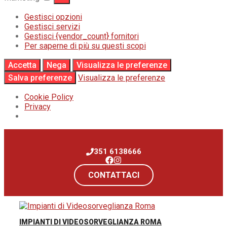
Gestisci opzioni
Gestisci servizi
Gestisci {vendor_count} fornitori
Per saperne di più su questi scopi
Accetta
Nega
Visualizza le preferenze
Salva preferenze
Visualizza le preferenze
Cookie Policy
Privacy
Vai
al
351 6138666
contenuto
CONTATTACI
IMPIANTI DI VIDEOSORVEGLIANZA ROMA