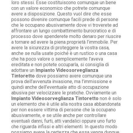
loro stessi. Esse costituiscono comunque un bene
con un valore economico che potrete comunque
avere a disposizione. Questo vuol dire che esse
possono divenire comunque facili prede di persone
che le occupano abusivamente dove vi troverete ad
affrontare un lungo combattimento burocratico e di
processo dove spenderete molto denaro per riuscire
a tornare ad avere la piena proprietà l’immobile. Per
avere la sicurezza di proteggere la vostra casa,
anche se nulla usate poiché è un rustico o una casa
che ha poco valore o semplicemente l’aveva
ereditata e non potete occuparla, si consiglia di
adottare un
Impianto Videosorveglianza
Tintoretto
dove possiamo avere comunque una
prova dell’avvenuta invasione, ma l’immissione e
quindi anche dell’eventuale atto di occupazione
abusiva per velocizzare le pratiche. Ovviamente un
Impianto Videosorveglianza Tintoretto
non è solo
un elemento che è utile alla nostra casa abbandonata
per non essere vittima di persone che la occupano
abusivamente, e se utile anche per controllare
eventuali danni, furti, atti vandalici oppure uno furto
che riguarda infissi e altri elementi. In questo modo
possiamo avere la certezza che essa venga dunque