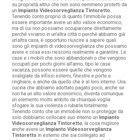
su proprietà altrui che non sono nemmeno protetti da
un
Impianto Videosorveglianza Tintoretto.
Tenendo conto proprio di quanto l’immobile possa
essere importante avere un alto valore economico,
ma di cui non possiamo occuparcene direttamente
perché viviamo in un’altra città o perché abbiamo già
un’altra casa, è opportuno riuscire a sapere quali
sono gli impianti di videosorveglianza che possiamo
avere e cosa essi riescono realmente a garantire. Le
case e i mobili che sono abbandonati o che vengono
occupati per pochi giorni all’anno, tipo le case
vacanza, possono essere quelle che vengono
svaligiate da infissi esterni, finestre e porte e
ringhiere, e anche da quello che è al loro interno. Una
cucina che abbiamo adottato pagato poco, anche se
non ha un alto valore economico, diventa comunque
un elemento molto ambito da chiunque voglia
sfogare la sua violenza o rubarla totalmente.
Tenendo conto che un immobile non si protegge da
solo dobbiamo collocare suo interno un
Impianto
Videosorveglianza Tintoretto
, la cosa migliore
anche avere un
Impianto Videosorveglianza
Tintoretto
in esterno che sia collegato ad