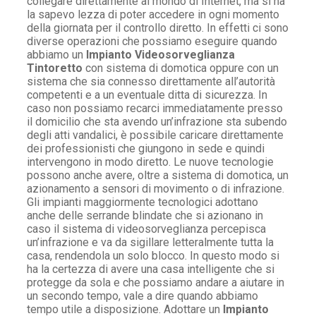
collegare direttamente al mondo di Internet, ma si ha
la sapevo lezza di poter accedere in ogni momento
della giornata per il controllo diretto. In effetti ci sono
diverse operazioni che possiamo eseguire quando
abbiamo un
Impianto Videosorveglianza
Tintoretto
con sistema di domotica oppure con un
sistema che sia connesso direttamente all’autorità
competenti e a un eventuale ditta di sicurezza. In
caso non possiamo recarci immediatamente presso
il domicilio che sta avendo un’infrazione sta subendo
degli atti vandalici, è possibile caricare direttamente
dei professionisti che giungono in sede e quindi
intervengono in modo diretto. Le nuove tecnologie
possono anche avere, oltre a sistema di domotica, un
azionamento a sensori di movimento o di infrazione.
Gli impianti maggiormente tecnologici adottano
anche delle serrande blindate che si azionano in
caso il sistema di videosorveglianza percepisca
un’infrazione e va da sigillare letteralmente tutta la
casa, rendendola un solo blocco. In questo modo si
ha la certezza di avere una casa intelligente che si
protegge da sola e che possiamo andare a aiutare in
un secondo tempo, vale a dire quando abbiamo
tempo utile a disposizione. Adottare un
Impianto