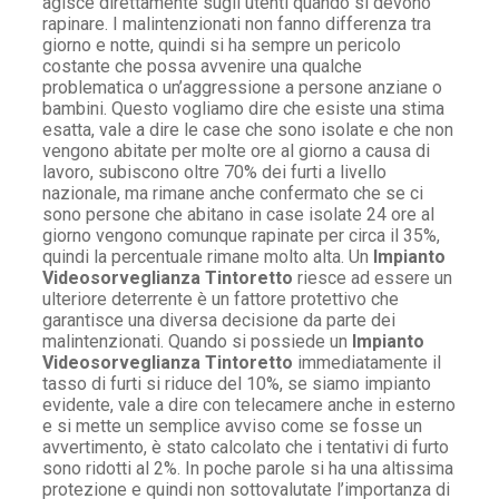
agisce direttamente sugli utenti quando si devono
rapinare. I malintenzionati non fanno differenza tra
giorno e notte, quindi si ha sempre un pericolo
costante che possa avvenire una qualche
problematica o un’aggressione a persone anziane o
bambini. Questo vogliamo dire che esiste una stima
esatta, vale a dire le case che sono isolate e che non
vengono abitate per molte ore al giorno a causa di
lavoro, subiscono oltre 70% dei furti a livello
nazionale, ma rimane anche confermato che se ci
sono persone che abitano in case isolate 24 ore al
giorno vengono comunque rapinate per circa il 35%,
quindi la percentuale rimane molto alta. Un
Impianto
Videosorveglianza Tintoretto
riesce ad essere un
ulteriore deterrente è un fattore protettivo che
garantisce una diversa decisione da parte dei
malintenzionati. Quando si possiede un
Impianto
Videosorveglianza Tintoretto
immediatamente il
tasso di furti si riduce del 10%, se siamo impianto
evidente, vale a dire con telecamere anche in esterno
e si mette un semplice avviso come se fosse un
avvertimento, è stato calcolato che i tentativi di furto
sono ridotti al 2%. In poche parole si ha una altissima
protezione e quindi non sottovalutate l’importanza di