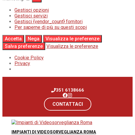
Gestisci opzioni
Gestisci servizi
Gestisci {vendor_count} fornitori
Per saperne di più su questi scopi
Accetta
Nega
Visualizza le preferenze
Salva preferenze
Visualizza le preferenze
Cookie Policy
Privacy
Vai
al
351 6138666
contenuto
CONTATTACI
IMPIANTI DI VIDEOSORVEGLIANZA ROMA