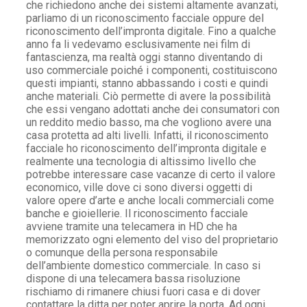
che richiedono anche dei sistemi altamente avanzati,
parliamo di un riconoscimento facciale oppure del
riconoscimento dell’impronta digitale. Fino a qualche
anno fa li vedevamo esclusivamente nei film di
fantascienza, ma realtà oggi stanno diventando di
uso commerciale poiché i componenti, costituiscono
questi impianti, stanno abbassando i costi e quindi
anche materiali. Ciò permette di avere la possibilità
che essi vengano adottati anche dei consumatori con
un reddito medio basso, ma che vogliono avere una
casa protetta ad alti livelli. Infatti, il riconoscimento
facciale ho riconoscimento dell’impronta digitale e
realmente una tecnologia di altissimo livello che
potrebbe interessare case vacanze di certo il valore
economico, ville dove ci sono diversi oggetti di
valore opere d’arte e anche locali commerciali come
banche e gioiellerie. Il riconoscimento facciale
avviene tramite una telecamera in HD che ha
memorizzato ogni elemento del viso del proprietario
o comunque della persona responsabile
dell’ambiente domestico commerciale. In caso si
dispone di una telecamera bassa risoluzione
rischiamo di rimanere chiusi fuori casa e di dover
contattare la ditta per poter aprire la porta. Ad ogni