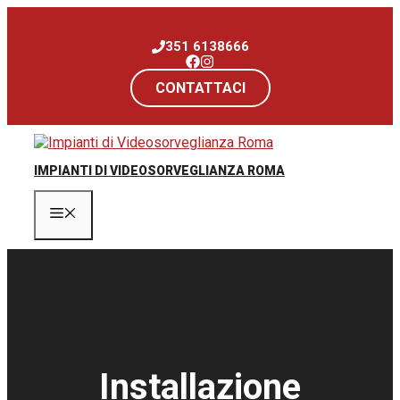
Vai
al
351 6138666
contenuto
CONTATTACI
IMPIANTI DI VIDEOSORVEGLIANZA ROMA
Menu
Installazione