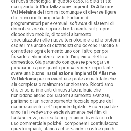
di nuova tecnologia. In questo caso, la ditta si sta
occupando dell’
Installazione Impianti Di Allarme
Val Melaina
del fornirsi comunque di diverse figure
che sono molto importanti. Parliamo di
programmatori per eventuali
software
di sistemi di
domotica vocale oppure direttamente sul proprio
dispositivo mobile, di tecnici altamente
specializzate nelle nuove tecnologie e anche sistemi
cablati, ma anche di elettricisti che devono riuscire a
connettere ogni elemento uno con l’altro per poi
fissarlo e alimentarlo tramite l’impianto elettrico
domestico. Già partendo con queste prerogative
possiamo capire quanto possa essere importante
avere una buona
Installazione Impianti Di Allarme
Val Melaina
per un eventuale protezione totale che
sia completa e realmente funzionante. Ricordiamo
che ci sono impianti di nuova tecnologia che
richiedono anche dei sistemi altamente avanzati,
parliamo di un riconoscimento facciale oppure del
riconoscimento dell’impronta digitale. Fino a qualche
anno fa li vedevamo esclusivamente nei film di
fantascienza, ma realtà oggi stanno diventando di
uso commerciale poiché i componenti, costituiscono
questi impianti, stanno abbassando i costi e quindi