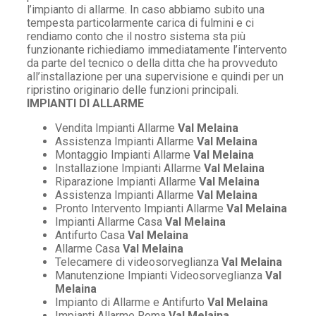
l’impianto di allarme. In caso abbiamo subito una
tempesta particolarmente carica di fulmini e ci
rendiamo conto che il nostro sistema sta più
funzionante richiediamo immediatamente l’intervento
da parte del tecnico o della ditta che ha provveduto
all’installazione per una supervisione e quindi per un
ripristino originario delle funzioni principali.
IMPIANTI DI ALLARME
Vendita Impianti Allarme
Val Melaina
Assistenza Impianti Allarme
Val Melaina
Montaggio Impianti Allarme
Val Melaina
Installazione Impianti Allarme
Val Melaina
Riparazione Impianti Allarme
Val Melaina
Assistenza Impianti Allarme
Val Melaina
Pronto Intervento Impianti Allarme
Val Melaina
Impianti Allarme Casa
Val Melaina
Antifurto Casa
Val Melaina
Allarme Casa
Val Melaina
Telecamere di videosorveglianza
Val Melaina
Manutenzione Impianti Videosorveglianza
Val
Melaina
Impianto di Allarme e Antifurto
Val Melaina
Impianti Allarme Roma
Val Melaina