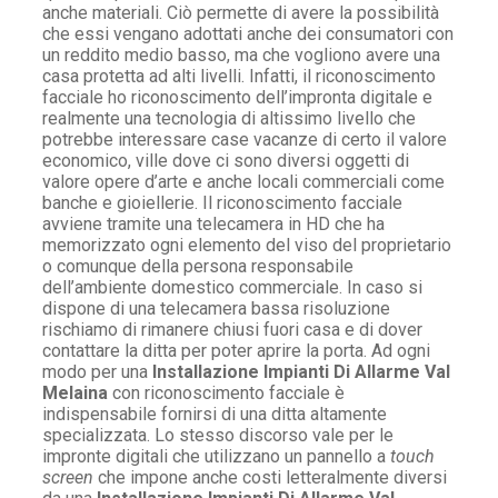
anche materiali. Ciò permette di avere la possibilità
che essi vengano adottati anche dei consumatori con
un reddito medio basso, ma che vogliono avere una
casa protetta ad alti livelli. Infatti, il riconoscimento
facciale ho riconoscimento dell’impronta digitale e
realmente una tecnologia di altissimo livello che
potrebbe interessare case vacanze di certo il valore
economico, ville dove ci sono diversi oggetti di
valore opere d’arte e anche locali commerciali come
banche e gioiellerie. Il riconoscimento facciale
avviene tramite una telecamera in HD che ha
memorizzato ogni elemento del viso del proprietario
o comunque della persona responsabile
dell’ambiente domestico commerciale. In caso si
dispone di una telecamera bassa risoluzione
rischiamo di rimanere chiusi fuori casa e di dover
contattare la ditta per poter aprire la porta. Ad ogni
modo per una
Installazione Impianti Di Allarme Val
Melaina
con riconoscimento facciale è
indispensabile fornirsi di una ditta altamente
specializzata. Lo stesso discorso vale per le
impronte digitali che utilizzano un pannello a
touch
screen
che impone anche costi letteralmente diversi