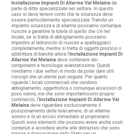
Installazione Impianti Di Allarme Val Melaina
da
parte di ditte specializzate nel settore. In questo
caso si deve tenere conto che la sicurezza deve
essere particolarmente specializzata. Tramite un
impianto sicurezza e di allarme possiamo comunque
riuscire a garantire la tutela di quello che c’è nel
locale, se si tratta di abbigliamento possiamo
impedire al ladruncolo di riuscire a spalleggiarci
completamente, mentre si tratta di oggetti preziosi o
addirittura di banche allora l’
Installazione Impianti Di
Allarme Val Melaina
deve contenere dei
componenti e tecnologie avanzatissime. Quindi
rivediamo i due settori in modo da poter dare utili
consigli che un utente può seguire. Per quanto
riguarda i locali commerciali che vendono
abbigliamento, oggettistica o comunque accessori di
poco valore, ma che sono importantissimi proprio
commercio, l’
Installazione Impianti Di Allarme Val
Melaina
deve riguardare esclusivamente il
posizionamento delle telecamere, di un allarme
sonoro e di un avviso immediato al proprietario.
Questi sono elementi che possono avere anche costi
contenuti e accedere anche alle detrazioni che sono
messe a disposizione dallo Stato per un