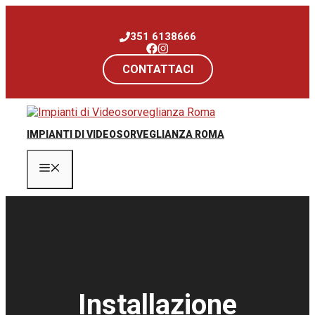
Vai
al
351 6138666
contenuto
CONTATTACI
IMPIANTI DI VIDEOSORVEGLIANZA ROMA
Menu
Installazione