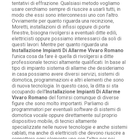
tentativi di effrazione. Qualsiasi metodo vogliamo
usare cerchiamo sempre di riuscire a usarli tutti, in
modo che essi sono interconnessi uno con l’altro.
Ovviamente per quanto riguarda una recinzione,
Moretti, installazioni di infissi oppure di porte
finestre, bisogna rivolgersi a eventuali ditte edili,
elettricisti oppure possiamo interessarci da soli di
questi lavori. Mentre per quanto riguarda una
Installazione Impianti Di Allarme Vivaro Romano
l’unica cosa da fare è quella di rivolgersi a ditte
professionale tecnici altamente qualificati. In base al
tipo di impianto sistema di allarme che desideriamo
in casa possiamo avere diversi servizi, sistemi di
domotica, programmazioni e altri elementi che sono
di nuova tecnologia. In questo caso, la ditta si sta
occupando dell’
Installazione Impianti Di Allarme
Vivaro Romano
del fornirsi comunque di diverse
figure che sono molto importanti. Parliamo di
programmatori per eventuali
software
di sistemi di
domotica vocale oppure direttamente sul proprio
dispositivo mobile, di tecnici altamente
specializzate nelle nuove tecnologie e anche sistemi
cablati, ma anche di elettricisti che devono riuscire a
connettere ogni elemento uno con l’altro per poi