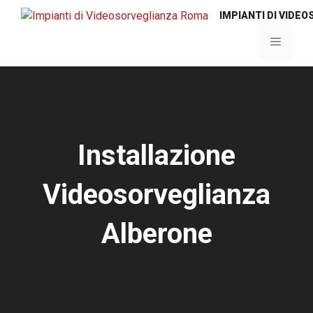
Vai
IMPIANTI DI VIDE
al
contenuto
Menu
Installazione
Videosorveglianza
Alberone