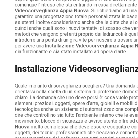
comunque l’intruso che sta entrando in casa direttamente 
Videosorveglianza Appia Nuova.
Si richiediamo ad una 
garantire una progettazione totale personalizzata in base 
esistenti. Inoltre consideriamo anche che le ditte che si 
quindi anche quali sono i nuovi tentativi di scasso che ven
metodi che vengono preferiti proprio dai ladruncoli è que
introdurre una punta di un gira vite per riuscire a trovare
per avere una
Installazione Videosorveglianza Appia 
sia funzionante e sia stato installato ad opera d’arte.
Installazione Videosorveglian
Quale impianto di sorveglianza scegliere? Una domanda dall
orientarsi nella scelta di un sistema di protezione domesti
chiaro. La domanda che uno deve porsi è: cosa vuole pro
elementi preziosi, oggetti, opere d’arte, gioielli e mobili d
tecnologica anche un sistema di automatizzazione complet
dire che controllino sia tutto l’ambiente interno che le eve
movimento, blocco di sicurezza e avviso utente oltre ad un
Nuova
molto complessa che deve essere eseguita e contro
oggetti, dei tecnici professionisti che riescano a connett