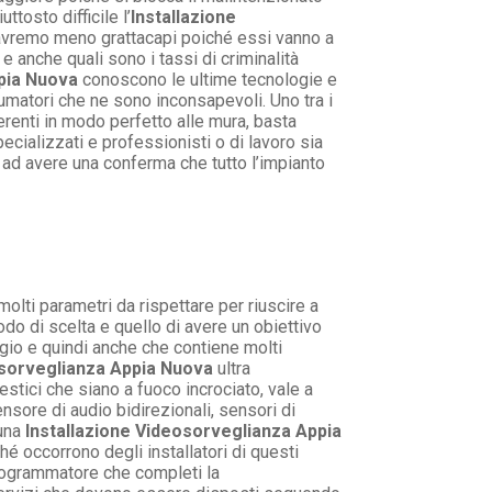
tosto difficile l’
Installazione
e avremo meno grattacapi poiché essi vanno a
 anche quali sono i tassi di criminalità
pia Nuova
conoscono le ultime tecnologie e
nsumatori che ne sono inconsapevoli. Uno tra i
erenti in modo perfetto alle mura, basta
ecializzati e professionisti o di lavoro sia
 ad avere una conferma che tutto l’impianto
olti parametri da rispettare per riuscire a
odo di scelta e quello di avere un obiettivo
io e quindi anche che contiene molti
osorveglianza Appia Nuova
ultra
tici che siano a fuoco incrociato, vale a
ensore di audio bidirezionali, sensori di
una
Installazione Videosorveglianza Appia
 occorrono degli installatori di questi
rogrammatore che completi la