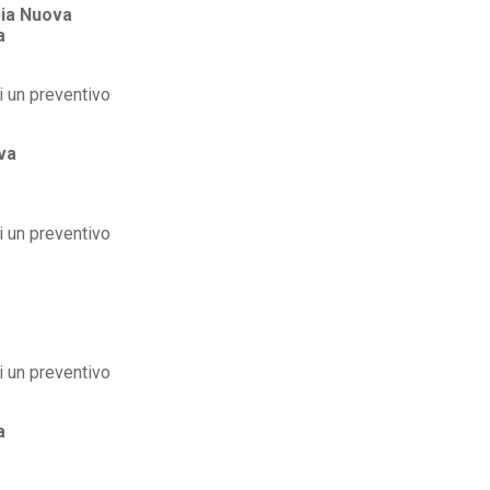
ia Nuova
a
va
a