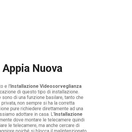
a Appia Nuova
o e l’
Installazione Videosorveglianza
icazione di questo tipo di installazione.
 sono di una funzione basilare, tanto che
 privata, non sempre si ha la corretta
lazione pure richiedere direttamente ad una
ssiamo adottare in casa. L’
Installazione
tamente dove montare le telecamere quindi
iare le telecamere, ma anche cercare di
ggiore poiché si blocca il malintenzionato