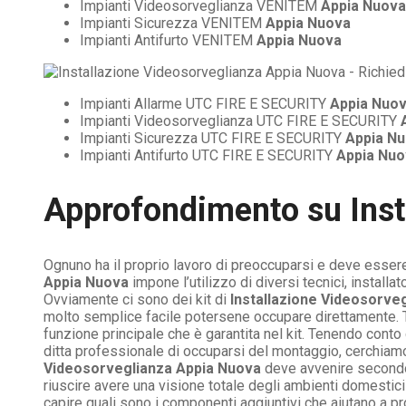
Impianti Videosorveglianza VENITEM
Appia Nuova
Impianti Sicurezza VENITEM
Appia Nuova
Impianti Antifurto VENITEM
Appia Nuova
Impianti Allarme UTC FIRE E SECURITY
Appia Nuo
Impianti Videosorveglianza UTC FIRE E SECURITY
Impianti Sicurezza UTC FIRE E SECURITY
Appia N
Impianti Antifurto UTC FIRE E SECURITY
Appia Nuo
Approfondimento su
Ins
Ognuno ha il proprio lavoro di preoccuparsi e deve essere
Appia Nuova
impone l’utilizzo di diversi tecnici, install
Ovviamente ci sono dei kit di
Installazione Videosorve
molto semplice facile potersene occupare direttamente. Tutt
funzione principale che è garantita nel kit. Tenendo conto 
ditta professionale di occuparsi del montaggio, cerchiamo 
Videosorveglianza Appia Nuova
deve avvenire secondo
riuscire avere una visione totale degli ambienti domesti
capire quali sono i componenti aggiuntivi che aiutano a p