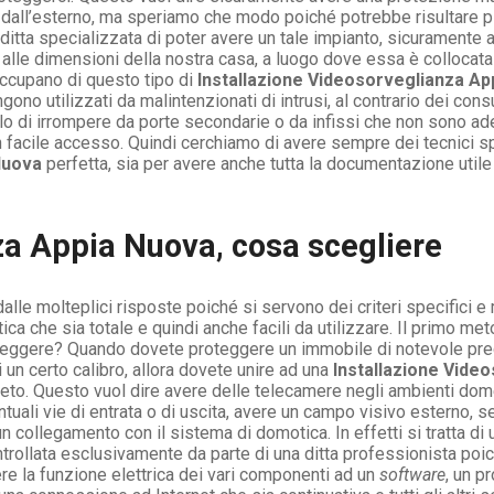
dall’esterno, ma speriamo che modo poiché potrebbe risultare piut
ditta specializzata di poter avere un tale impianto, sicurament
alle dimensioni della nostra casa, a luogo dove essa è collocata e
occupano di questo tipo di
Installazione Videosorveglianza Ap
gono utilizzati da malintenzionati di intrusi, al contrario dei co
llo di irrompere da porte secondarie o da infissi che non sono ad
 un facile accesso. Quindi cerchiamo di avere sempre dei tecnici sp
Nuova
perfetta, sia per avere anche tutta la documentazione utile
za Appia Nuova, cosa scegliere
e molteplici risposte poiché si servono dei criteri specifici e m
ca che sia totale e quindi anche facili da utilizzare. Il primo met
teggere? Quando dovete proteggere un immobile di notevole preg
i un certo calibro, allora dovete unire ad una
Installazione Vide
o. Questo vuol dire avere delle telecamere negli ambienti domes
ntuali vie di entrata o di uscita, avere un campo visivo esterno, s
 collegamento con il sistema di domotica. In effetti si tratta di 
llata esclusivamente da parte di una ditta professionista poiché
ere la funzione elettrica dei vari componenti ad un
software
, un p