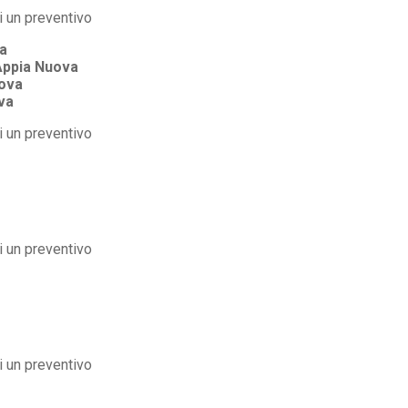
a
Appia Nuova
ova
va