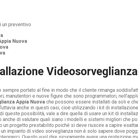
va
Appia Nuova
uova
va
tallazione Videosorveglianz
 sempre portato al fine in modo che il cliente rimanga soddisfatt
atori, manutentori e nuove figure che sono programmatori, nell’appl
glianza Appia Nuova
che possono essere installati da soli e che
avia anche in questi casi, cioè utilizzando i kit di installazione
di queste possibilità, vale a dire quella di usare un kit di instal
anche di valutare quali siano i modelli e sistemi migliori che po
 un progetto prestabilito poiché si deve riuscire a capire esat
ci un impianto di video sorveglianza non è solo sapere dove pogg
roteggerci. Questo vuol dire sicuramente avere una protezione ma