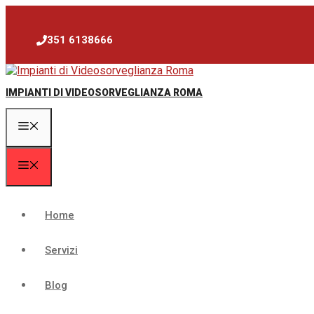
Vai
al
contenuto
351 6138666
IMPIANTI DI VIDEOSORVEGLIANZA ROMA
Menu
Menu
Home
Servizi
Blog