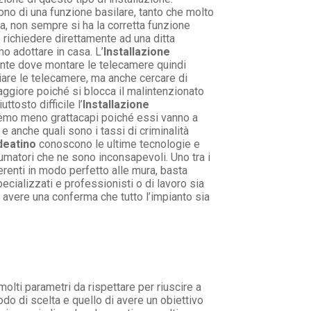
ono di una funzione basilare, tanto che molto
ta, non sempre si ha la corretta funzione
re richiedere direttamente ad una ditta
o adottare in casa. L’
Installazione
ente dove montare le telecamere quindi
iare le telecamere, ma anche cercare di
ggiore poiché si blocca il malintenzionato
tosto difficile l’
Installazione
vremo meno grattacapi poiché essi vanno a
 anche quali sono i tassi di criminalità
deatino
conoscono le ultime tecnologie e
nsumatori che ne sono inconsapevoli. Uno tra i
erenti in modo perfetto alle mura, basta
ecializzati e professionisti o di lavoro sia
 avere una conferma che tutto l’impianto sia
olti parametri da rispettare per riuscire a
odo di scelta e quello di avere un obiettivo