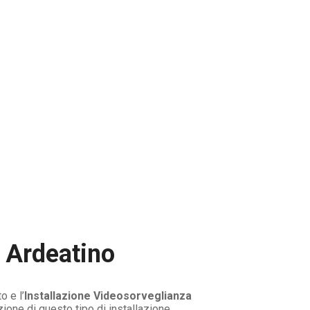
a Ardeatino
o e l’
Installazione Videosorveglianza
zione di questo tipo di installazione.