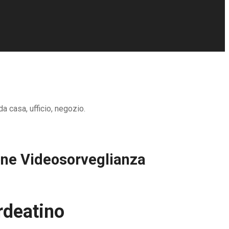
a casa, ufficio, negozio.
ione Videosorveglianza
rdeatino