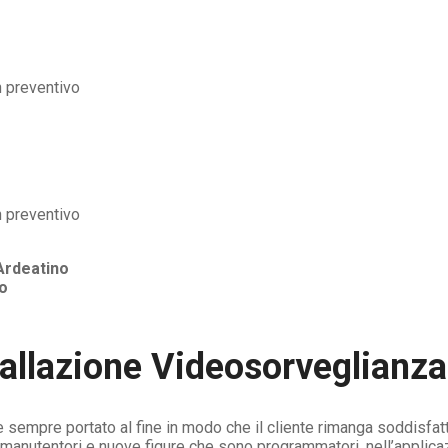
Ardeatino
o
tallazione Videosorveglianz
 sempre portato al fine in modo che il cliente rimanga soddisfatt
ri, manutentori e nuove figure che sono programmatori, nell’applica