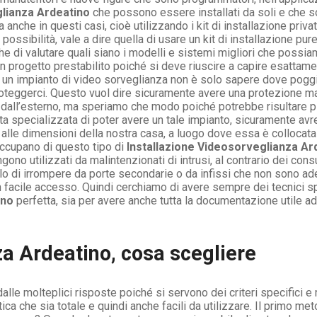
glianza Ardeatino
che possono essere installati da soli e che s
nche in questi casi, cioè utilizzando i kit di installazione priva
possibilità, vale a dire quella di usare un kit di installazione pu
 di valutare quali siano i modelli e sistemi migliori che possiam
 progetto prestabilito poiché si deve riuscire a capire esattam
ci un impianto di video sorveglianza non è solo sapere dove pogg
roteggerci. Questo vuol dire sicuramente avere una protezione ma
dall’esterno, ma speriamo che modo poiché potrebbe risultare piut
tta specializzata di poter avere un tale impianto, sicuramente a
alle dimensioni della nostra casa, a luogo dove essa è collocata e
occupano di questo tipo di
Installazione Videosorveglianza Ar
gono utilizzati da malintenzionati di intrusi, al contrario dei co
llo di irrompere da porte secondarie o da infissi che non sono ad
 un facile accesso. Quindi cerchiamo di avere sempre dei tecnici sp
ino
perfetta, sia per avere anche tutta la documentazione utile ad
za Ardeatino, cosa scegliere
e molteplici risposte poiché si servono dei criteri specifici e m
ca che sia totale e quindi anche facili da utilizzare. Il primo met