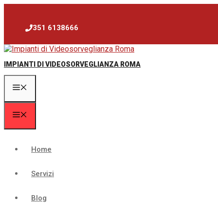
Vai
al
contenuto
351 6138666
IMPIANTI DI VIDEOSORVEGLIANZA ROMA
Menu
Menu
Home
Servizi
Blog