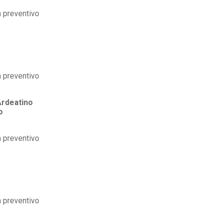
Ardeatino
o