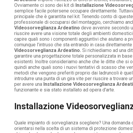
Ovviamente ci sono dei kit di
Installazione Videosorve
semplice facile potersene occupare direttamente. Tuttavia a
principale che è garantita nel kit. Tenendo conto di queste 
professionale di occuparsi del montaggio, cerchiamo anche
Videosorveglianza Ardeatino
deve avvenire secondo un
riuscire avere una visione totale degli ambienti domesti
capire quali sono i componenti aggiuntivi che aiutano a p
comunque l’intruso che sta entrando in casa direttamente 
Videosorveglianza Ardeatino.
Si richiediamo ad una di
garantire una progettazione totale personalizzata in base 
esistenti. Inoltre consideriamo anche che le ditte che si 
quindi anche quali sono i nuovi tentativi di scasso che ven
metodi che vengono preferiti proprio dai ladruncoli è que
introdurre una punta di un gira vite per riuscire a trovare
per avere una
Installazione Videosorveglianza Ardeat
funzionante e sia stato installato ad opera d’arte.
Installazione Videosorveglian
Quale impianto di sorveglianza scegliere? Una domanda dall
orientarsi nella scelta di un sistema di protezione domesti