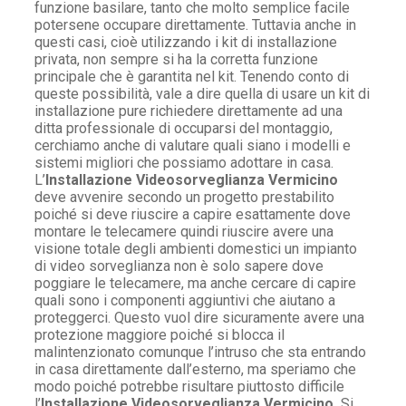
funzione basilare, tanto che molto semplice facile
potersene occupare direttamente. Tuttavia anche in
questi casi, cioè utilizzando i kit di installazione
privata, non sempre si ha la corretta funzione
principale che è garantita nel kit. Tenendo conto di
queste possibilità, vale a dire quella di usare un kit di
installazione pure richiedere direttamente ad una
ditta professionale di occuparsi del montaggio,
cerchiamo anche di valutare quali siano i modelli e
sistemi migliori che possiamo adottare in casa.
L’
Installazione Videosorveglianza Vermicino
deve avvenire secondo un progetto prestabilito
poiché si deve riuscire a capire esattamente dove
montare le telecamere quindi riuscire avere una
visione totale degli ambienti domestici un impianto
di video sorveglianza non è solo sapere dove
poggiare le telecamere, ma anche cercare di capire
quali sono i componenti aggiuntivi che aiutano a
proteggerci. Questo vuol dire sicuramente avere una
protezione maggiore poiché si blocca il
malintenzionato comunque l’intruso che sta entrando
in casa direttamente dall’esterno, ma speriamo che
modo poiché potrebbe risultare piuttosto difficile
l’
Installazione Videosorveglianza Vermicino.
Si