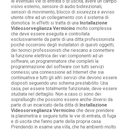
le eventuali vie di entrata o di uscita, avere un campo
visivo esterno, sensore di audio bidirezionali,
sensori di movimento, blocco di sicurezza e avviso
utente oltre ad un collegamento con il sistema di
domotica. In effetti si tratta di una
Installazione
Videosorveglianza Vermicino
molto complessa
che deve essere eseguita e controllata
esclusivamente da parte di una ditta professionista
poiché occorrono degli installatori di questi oggetti,
dei tecnici professionisti che riescano a connettere
la funzione elettrica dei vari componenti ad un
software
, un programmatore che completi la
programmazione del software con tutti servizi
connessi, una connessione ad Internet che sia
continuativa e tutti gli altri servizi che devono essere
disposti seguendo uno schema prestabilito. Una
casa, per essere totalmente funzionale, deve essere
studiata nel dettaglio. Non a caso ci sono dei
sopralluoghi che possono essere anche diversi da
parte di un incaricato della ditta di
Installazione
Videosorveglianza Vermicino
che deve prendere
la planimetria e seguire tutte le vie di entrata, di fuga
e di uscita che fanno parte della propria casa.
Prendendo in esame una villa, che ha ambienti molto