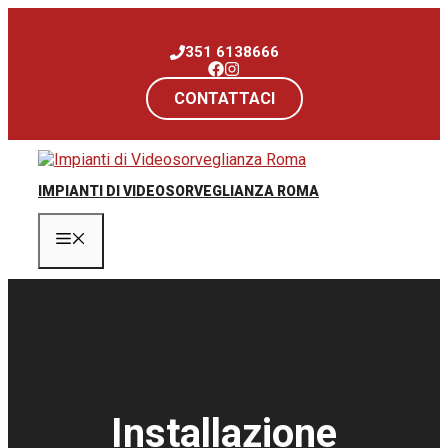
Vai
al
351 6138666
contenuto
CONTATTACI
IMPIANTI DI VIDEOSORVEGLIANZA ROMA
Menu
Installazione