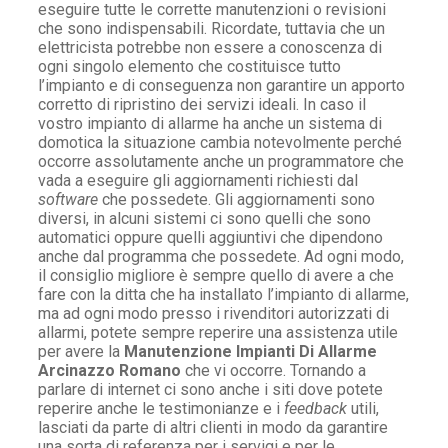
eseguire tutte le corrette manutenzioni o revisioni
che sono indispensabili. Ricordate, tuttavia che un
elettricista potrebbe non essere a conoscenza di
ogni singolo elemento che costituisce tutto
l’impianto e di conseguenza non garantire un apporto
corretto di ripristino dei servizi ideali. In caso il
vostro impianto di allarme ha anche un sistema di
domotica la situazione cambia notevolmente perché
occorre assolutamente anche un programmatore che
vada a eseguire gli aggiornamenti richiesti dal
software
che possedete. Gli aggiornamenti sono
diversi, in alcuni sistemi ci sono quelli che sono
automatici oppure quelli aggiuntivi che dipendono
anche dal programma che possedete. Ad ogni modo,
il consiglio migliore è sempre quello di avere a che
fare con la ditta che ha installato l’impianto di allarme,
ma ad ogni modo presso i rivenditori autorizzati di
allarmi, potete sempre reperire una assistenza utile
per avere la
Manutenzione Impianti Di Allarme
Arcinazzo Romano
che vi occorre. Tornando a
parlare di internet ci sono anche i siti dove potete
reperire anche le testimonianze e i
feedback
utili,
lasciati da parte di altri clienti in modo da garantire
una sorta di referenza per i servigi e per le