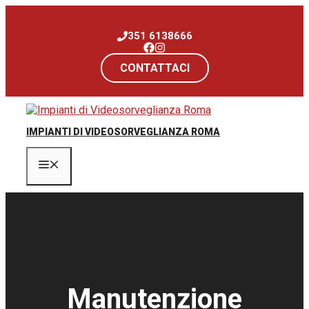
Vai
al
351 6138666
contenuto
CONTATTACI
IMPIANTI DI VIDEOSORVEGLIANZA ROMA
Menu
Manutenzione