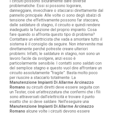
I circuiti possono sicuramente dare diverse
problematiche. Essi si possono logorare,
danneggiare, invecchiare o staccarsi direttamente dal
pannello principale. Alle volte ci sono degli sbalzi di
tensione che effettivamente possono far staccare,
dalle saldature di stagno, il circuito e quindi rendere
inadeguato la funzione del proprio impianto. Cosa
fare quando si affronta questo tipo di problema?
Contattare un elettricista che vada a smontare tutto il
sistema è il consiglio da seguire. Non intervenite mai
direttamente perché potreste creare ulteriori
problemi. Infatti, le saldature in stagno, non sono un
lavoro facile da svolgere, anzi esso è
particolarmente sensibile. I contatti sono saldati con
del semplice stagno e questo vuol dire affrontare un
circuito assolutamente “fragile”. Basta molto poco
per riuscire a staccarlo totalmente. La
Manutenzione Impianti Di Allarme Arcinazzo
Romano
su circuiti diretti deve essere seguita con
un Tester, cioè un’attrezzatura che confermi che i fili
sono attraversati dall’elettricità e trovare il punto
esatto che si deve saldare. Nell’eseguire una
Manutenzione Impianti Di Allarme Arcinazzo
Romano
alcune volte i circuiti devono essere