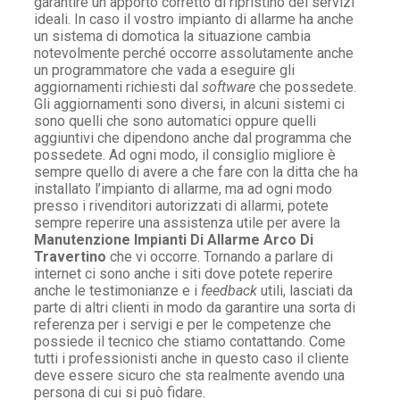
garantire un apporto corretto di ripristino dei servizi
ideali. In caso il vostro impianto di allarme ha anche
un sistema di domotica la situazione cambia
notevolmente perché occorre assolutamente anche
un programmatore che vada a eseguire gli
aggiornamenti richiesti dal
software
che possedete.
Gli aggiornamenti sono diversi, in alcuni sistemi ci
sono quelli che sono automatici oppure quelli
aggiuntivi che dipendono anche dal programma che
possedete. Ad ogni modo, il consiglio migliore è
sempre quello di avere a che fare con la ditta che ha
installato l’impianto di allarme, ma ad ogni modo
presso i rivenditori autorizzati di allarmi, potete
sempre reperire una assistenza utile per avere la
Manutenzione Impianti Di Allarme Arco Di
Travertino
che vi occorre. Tornando a parlare di
internet ci sono anche i siti dove potete reperire
anche le testimonianze e i
feedback
utili, lasciati da
parte di altri clienti in modo da garantire una sorta di
referenza per i servigi e per le competenze che
possiede il tecnico che stiamo contattando. Come
tutti i professionisti anche in questo caso il cliente
deve essere sicuro che sta realmente avendo una
persona di cui si può fidare.