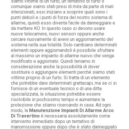
siamo vittime di un furto, un tentativo di furto o
comunque siamo stati presi di mira da parte di mali
intenzionati, essi iniziano a scoprire quali sono i
punti deboli e i punti di forza del nostro sistema di
allarme, quindi esso diventa facile da danneggiare e
da mettere KO. In questo caso si devono usare
nuove telecamere, nuovi sensori oppure anche
cercare nuovamente di avere un aggiornamento del
sistema nella sua totalità. Solo cambiano determinati
elementi oppure aggiornandoli è possibile sfruttare
al massimo un impianto di allarme nuovo che venga
modificato e aggiornato. Quindi teniamo in
considerazione anche la possibilità di dover
sostituire o aggiungere elementi perché siamo stati
vittime proprio di un furto. Si tratta di un elemento
che potrebbe dare determinati grattacapi, ma se ci si
fornisce di un eventuale tecnico o di una ditta
specializzata, la situazione potrebbe essere
risolvibile in pochissimo tempo e aumentare la
protezione che stiamo ricercando in casa. Ad ogni
modo, la
Manutenzione Impianti Di Allarme Arco
Di Travertino
è necessaria assolutamente come
intervento immediato dopo un tentativo di
manomissione oppure dopo che è stato danneggiato