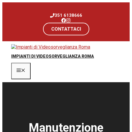
Vai
al
351 6138666
contenuto
CONTATTACI
IMPIANTI DI VIDEOSORVEGLIANZA ROMA
Menu
Manutenzione