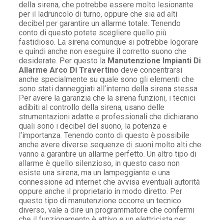
della sirena, che potrebbe essere molto lesionante
per il ladruncolo di turno, oppure che sia ad alti
decibel per garantire un allarme totale. Tenendo
conto di questo potete scegliere quello più
fastidioso. La sirena comunque si potrebbe logorare
e quindi anche non eseguire il corretto suono che
desiderate. Per questo la
Manutenzione Impianti Di
Allarme Arco Di Travertino
deve concentrarsi
anche specialmente su quale sono gli elementi che
sono stati danneggiati all’interno della sirena stessa.
Per avere la garanzia che la sirena funzioni, i tecnici
adibiti al controllo della sirena, usano delle
strumentazioni adatte e professionali che dichiarano
quali sono i decibel del suono, la potenza e
l’importanza. Tenendo conto di questo è possibile
anche avere diverse sequenze di suoni molto alti che
vanno a garantire un allarme perfetto. Un altro tipo di
allarme è quello silenzioso, in questo caso non
esiste una sirena, ma un lampeggiante e una
connessione ad internet che avvisa eventuali autorità
oppure anche il proprietario in modo diretto. Per
questo tipo di manutenzione occorre un tecnico
diverso, vale a dire un programmatore che confermi
che il funzionamento è attivo e un elettricista per