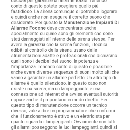
decibel per garantire un allarme totale. Tenendo
conto di questo potete scegliere quello più
fastidioso. La sirena comunque si potrebbe logorare
e quindi anche non eseguire il corretto suono che
desiderate. Per questo la
Manutenzione Impianti Di
Allarme Focene
deve concentrarsi anche
specialmente su quale sono gli elementi che sono
stati danneggiati all’interno della sirena stessa. Per
avere la garanzia che la sirena funzioni, i tecnici
adibiti al controllo della sirena, usano delle
strumentazioni adatte e professionali che dichiarano
quali sono i decibel del suono, la potenza e
l’importanza. Tenendo conto di questo è possibile
anche avere diverse sequenze di suoni molto alti che
vanno a garantire un allarme perfetto. Un altro tipo di
allarme è quello silenzioso, in questo caso non
esiste una sirena, ma un lampeggiante e una
connessione ad internet che avvisa eventuali autorità
oppure anche il proprietario in modo diretto. Per
questo tipo di manutenzione occorre un tecnico
diverso, vale a dire un programmatore che confermi
che il funzionamento è attivo e un elettricista per
quanto riguarda i lampeggianti. Ovviamente non tutti
gli allarmi posseggono le luci lampeggianti, quindi si