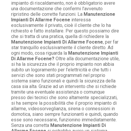
impianto di riscaldamento, non è obbligatorio avere
una documentazione che confermi l’avvenuto
ripristino delle corrette funzioni. La
Manutenzione
Impianti Di Allarme Focene
interessa
esclusivamente il privato, cioè il cliente che lo ha
richiesto e fatto installare. Per questo possiamo dire
che si tratta di una pratica, quella di richiedere la
Manutenzione Impianti Di Allarme Focene
, per far
star tranquillo esclusivamente il cliente diretto. Ad
ogni modo, cosa riguarda la
Manutenzione Impianti
Di Allarme Focene?
Oltre alla documentazione utile,
si ha la sicurezza che il proprio impianto non abbia
subito un logoramento per l’elettricità e che tutti i
servizi che sono stati programmati nel proprio
sistema siano funzionali e quindi la sicurezza della
casa sia alta. Grazie ad un intervento che si richiede
tramite una eventuale assistenza o comunque
presso dei tecnici che sono altamente specializzati,
si ha sempre la possibilità che il proprio impianto di
allarme, videosorveglianza, sirena o connessioni in
domotica, siano sempre funzionanti e quindi, quando
esse sono necessarie, funzionino immediatamente.
Senza una corretta
Manutenzione Impianti Di
Allarme Focene
si potrebbe avere un sistema