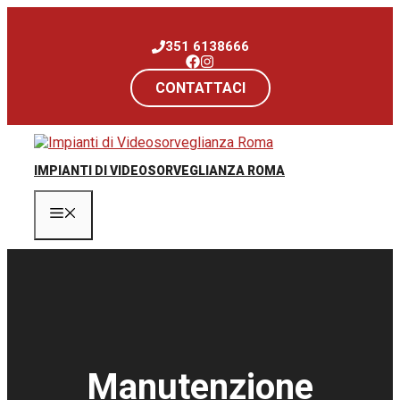
Vai
al
351 6138666
contenuto
CONTATTACI
IMPIANTI DI VIDEOSORVEGLIANZA ROMA
Menu
Manutenzione