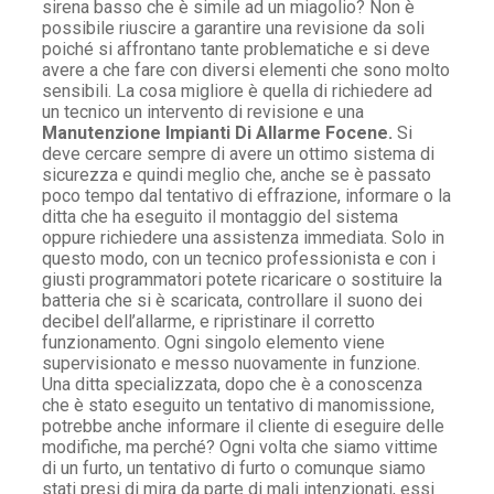
sirena basso che è simile ad un miagolio? Non è
possibile riuscire a garantire una revisione da soli
poiché si affrontano tante problematiche e si deve
avere a che fare con diversi elementi che sono molto
sensibili. La cosa migliore è quella di richiedere ad
un tecnico un intervento di revisione e una
Manutenzione Impianti Di Allarme Focene.
Si
deve cercare sempre di avere un ottimo sistema di
sicurezza e quindi meglio che, anche se è passato
poco tempo dal tentativo di effrazione, informare o la
ditta che ha eseguito il montaggio del sistema
oppure richiedere una assistenza immediata. Solo in
questo modo, con un tecnico professionista e con i
giusti programmatori potete ricaricare o sostituire la
batteria che si è scaricata, controllare il suono dei
decibel dell’allarme, e ripristinare il corretto
funzionamento. Ogni singolo elemento viene
supervisionato e messo nuovamente in funzione.
Una ditta specializzata, dopo che è a conoscenza
che è stato eseguito un tentativo di manomissione,
potrebbe anche informare il cliente di eseguire delle
modifiche, ma perché? Ogni volta che siamo vittime
di un furto, un tentativo di furto o comunque siamo
stati presi di mira da parte di mali intenzionati, essi