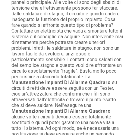
pannello principale. Alle volte ci sono degli sbalzi di
tensione che effettivamente possono far staccare,
dalle saldature di stagno, il circuito e quindi rendere
inadeguato la funzione del proprio impianto. Cosa
fare quando si affronta questo tipo di problema?
Contattare un elettricista che vada a smontare tutto il
sistema è il consiglio da seguire. Non intervenite mai
direttamente perché potreste creare ulteriori
problemi. Infatti, le saldature in stagno, non sono un
lavoro facile da svolgere, anzi esso è
particolarmente sensibile. I contatti sono saldati con
del semplice stagno e questo vuol dire affrontare un
circuito assolutamente “fragile”. Basta molto poco
per riuscire a staccarlo totalmente. La
Manutenzione Impianti Di Allarme Quadraro
su
circuiti diretti deve essere seguita con un Tester,
cioè un’attrezzatura che confermi che i fili sono
attraversati dall’elettricità e trovare il punto esatto
che si deve saldare. Nell’eseguire una
Manutenzione Impianti Di Allarme Quadraro
alcune volte i circuiti devono essere totalmente
sostituiti e quindi poter garantire una nuova vita a
tutto il sistema. Ad ogni modo, se è necessaria una
sostituzione si deve eseguire anche un secondo