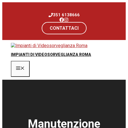
Vai
al
351 6138666
contenuto
CONTATTACI
IMPIANTI DI VIDEOSORVEGLIANZA ROMA
Menu
Manutenzione