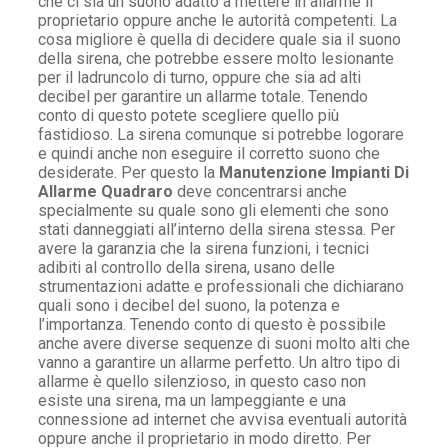
che ci sia un suono adatto a mettere in allarme il
proprietario oppure anche le autorità competenti. La
cosa migliore è quella di decidere quale sia il suono
della sirena, che potrebbe essere molto lesionante
per il ladruncolo di turno, oppure che sia ad alti
decibel per garantire un allarme totale. Tenendo
conto di questo potete scegliere quello più
fastidioso. La sirena comunque si potrebbe logorare
e quindi anche non eseguire il corretto suono che
desiderate. Per questo la
Manutenzione Impianti Di
Allarme Quadraro
deve concentrarsi anche
specialmente su quale sono gli elementi che sono
stati danneggiati all’interno della sirena stessa. Per
avere la garanzia che la sirena funzioni, i tecnici
adibiti al controllo della sirena, usano delle
strumentazioni adatte e professionali che dichiarano
quali sono i decibel del suono, la potenza e
l’importanza. Tenendo conto di questo è possibile
anche avere diverse sequenze di suoni molto alti che
vanno a garantire un allarme perfetto. Un altro tipo di
allarme è quello silenzioso, in questo caso non
esiste una sirena, ma un lampeggiante e una
connessione ad internet che avvisa eventuali autorità
oppure anche il proprietario in modo diretto. Per