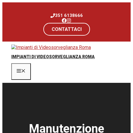
Vai
al
351 6138666
contenuto
CONTATTACI
IMPIANTI DI VIDEOSORVEGLIANZA ROMA
Menu
Manutenzione