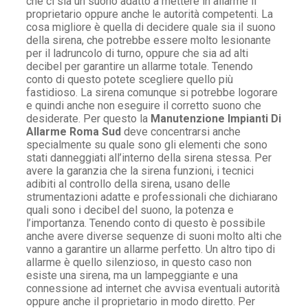
che ci sia un suono adatto a mettere in allarme il
proprietario oppure anche le autorità competenti. La
cosa migliore è quella di decidere quale sia il suono
della sirena, che potrebbe essere molto lesionante
per il ladruncolo di turno, oppure che sia ad alti
decibel per garantire un allarme totale. Tenendo
conto di questo potete scegliere quello più
fastidioso. La sirena comunque si potrebbe logorare
e quindi anche non eseguire il corretto suono che
desiderate. Per questo la
Manutenzione Impianti Di
Allarme Roma Sud
deve concentrarsi anche
specialmente su quale sono gli elementi che sono
stati danneggiati all’interno della sirena stessa. Per
avere la garanzia che la sirena funzioni, i tecnici
adibiti al controllo della sirena, usano delle
strumentazioni adatte e professionali che dichiarano
quali sono i decibel del suono, la potenza e
l’importanza. Tenendo conto di questo è possibile
anche avere diverse sequenze di suoni molto alti che
vanno a garantire un allarme perfetto. Un altro tipo di
allarme è quello silenzioso, in questo caso non
esiste una sirena, ma un lampeggiante e una
connessione ad internet che avvisa eventuali autorità
oppure anche il proprietario in modo diretto. Per