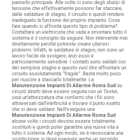
pannello principale. Alle volte ci sono degli sbalzi di
tensione che effettivamente possono far staccare,
dalle saldature di stagno, il circuito e quindi rendere
inadeguato la funzione del proprio impianto. Cosa
fare quando si affronta questo tipo di problema?
Contattare un elettricista che vada a smontare tutto il
sistema è il consiglio da seguire. Non intervenite mai
direttamente perché potreste creare ulteriori
problemi. Infatti, le saldature in stagno, non sono un
lavoro facile da svolgere, anzi esso è
particolarmente sensibile. I contatti sono saldati con
del semplice stagno e questo vuol dire affrontare un
circuito assolutamente “fragile”. Basta molto poco
per riuscire a staccarlo totalmente. La
Manutenzione Impianti Di Allarme Roma Sud
su
circuiti diretti deve essere seguita con un Tester,
cioè un’attrezzatura che confermi che i fili sono
attraversati dall’elettricità e trovare il punto esatto
che si deve saldare. Nell’eseguire una
Manutenzione Impianti Di Allarme Roma Sud
alcune volte i circuiti devono essere totalmente
sostituiti e quindi poter garantire una nuova vita a
tutto il sistema. Ad ogni modo, se è necessaria una
sostituzione si deve eseguire anche un secondo